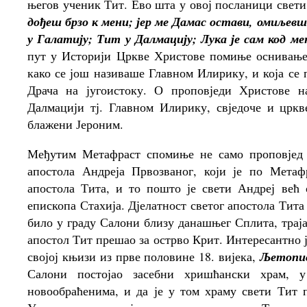
његов ученик Тит. Ево шта у овој посланици свети
дођеш брзо к мени; јер ме Дамас остави, омиљев
у Галатију; Тит у Далмацију; Лука је сам код ме
пут у Историји Цркве Христове помиње оснивање
како се још називаше Главном Илирику, и која се 
Драча на југоистоку. О проповједи Христове н
Далмацији тј. Главном Илирику, свједоче и цркв
блажени Јероним.
Међутим Метафраст спомиње не само проповјед с
апостола Андреја Првозваног, који је по Метаф
апостола Тита, и то пошто је свети Андреј већ
епископа Стахија. Дјелатност светог апостола Тита
било у граду Салони близу данашњег Сплита, трајал
апостол Тит прешао за острво Крит. Интересантно 
својој књизи из прве половине 18. вијека,
Љетопис
Салони постојао засебни хришћански храм, 
новообраћенима, и да је у том храму свети Тит 