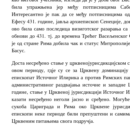
била упражњена јер међу потписницима Сабо
Интересантно је пак да се међу потписницима одл
Ефесу 431. године, јавља архиепископ Сенеције, до
ово била само последица визиготског разарања са 
обнови до 431. тј. до времена Трећег Васељенско
је од стране Рима добила чак и статус Митрополиј
Басус.
Доста несређено стање у црквенојурисдикцијском с
овом периоду, гдје су се за Црквену доминацију
епископат Источног Илирика а против Римских пап
административног раздвајања источне и западне 
године, стање у Црквеној јурисдикцији Источног И
казати несређено неголи јасно и сређено. Могуће
сукоба Цариграда и Рима око Црквене јурисд
епископи неке периоде били препуштени и самима
Црквеним питањима свога подручја.