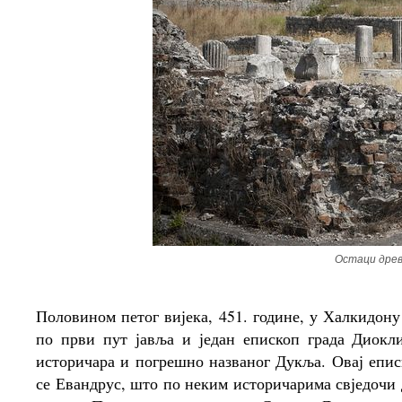
Остаци древ
Половином петог вијека, 451. године, у Халкидону
по први пут јавља и један епископ града Диокли
историчара и погрешно названог Дукља. Овај епис
се Евандрус, што по неким историчарима свједочи 