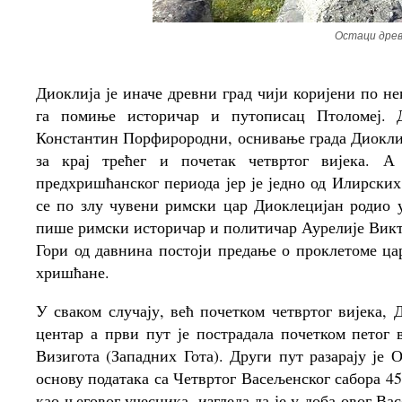
Остаци древ
Диоклија је иначе древни град чији коријени по не
га помиње историчар и путописац Птоломеј. Д
Константин Порфирородни, оснивање града Диоклије
за крај трећег и почетак четвртог вијека. А
предхришћанског периода јер је једно од Илирски
се по злу чувени римски цар Диоклецијан родио 
пише римски историчар и политичар Аурелије Виктор
Гори од давнина постоји предање о проклетоме ца
хришћане.
У сваком случају, већ почетком четвртог вијека,
центар а први пут је пострадала почетком петог
Визигота (Западних Гота). Други пут разарају је 
основу података са Четвртог Васељенског сабора 4
као његовог учесника, изгледа да је у доба овог В