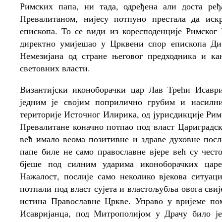
Римских папа, ни тада, одређена али доста ре
Превалитаном, нијесу потпуно престала да иск
епископа. То се види из коресподенције Римског 
директно умијешао у Црквени спор епископа Дио
Немезијана од стране његовог предходника и ка
световних власти.
Византијски иконоборачки цар Лав Трећи Исавриј
једним је својим поприлично грубим и насилн
територије Источног Илирика, од јурисдикције Рим
Превалитане коначно потпао под власт Цариградско
већ имало веома позитивне и здраве духовне посл
папе биле не само православне вјере већ су чест
бјеше под силним ударима иконоборачких царе
Нажалост, послије само неколико вјекова ситуац
потпали под власт сујета и властољубља овога свиј
истина Православне Цркве. Управо у вријеме пом
Исавријанца, под Митрополијом у Драчу било ј