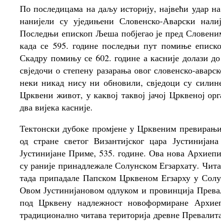
По последицама на даљу историју, највећи удар н
нанијели су уједињени Словенско-Аварски налиј
Последњи епископ Љеша побјегао је пред Словенима
када се 595. године последњи пут помиње еписк
Скадру помињу се 602. године а касније долази до
свједочи о степену разарања овог словенско-аварс
неки никад нису ни обновили, свједоци су силин
Црквени живот, у каквој таквој јачој Црквеној ор
два вијека касније.
Тектонски дубоке промјене у Црквеним превирањи
од стране светог Византијског цара Јустинијан
Јустинијане Приме, 535. године. Ова нова Архиепи
су раније принадлежале Солунском Егзархату. Чита
тада припадале Папском Црквеном Егзарху у Солу
Овом Јустинијановом одлуком и провинција Превал
под Црквену надлежност новоформиране Архиеп
традиционално читава територија древне Превалит