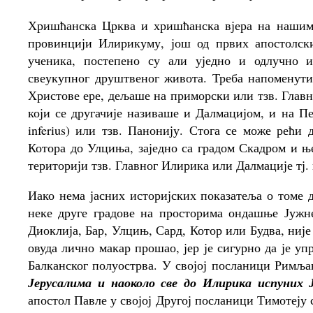
Хришћанска Црква и хришћанска вјера на нашим 
провинцији Илирикуму, још од првих апостолск
ученика, постепено су али уједно и одлучно 
свеукупног друштвеног живота. Треба напоменути
Христове ере, дељаше на приморски или тзв. Главн
који се другачије називаше и Далмацијом, и на 
inferius) или тзв. Панонију. Стога се може рећи
Котора до Улциња, заједно са градом Скадром и њ
територији тзв. Главног Илирика или Далмације тј. 
Иако нема јасних историјских показатеља о томе 
неке друге градове на просторима ондашње Јужн
Диоклија, Бар, Улцињ, Сард, Котор или Будва, није
овуда лично макар прошао, јер је сигурно да је у
Балканског полуострва. У својој посланици Римљ
Јерусалима и наоколо све до Илирика испуних
апостол Павле у својој Другој посланици Тимотеју 