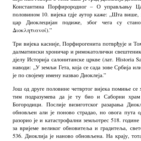
Константина Порфирородног – О управљању Царс
половином 10. вијека гдје аутор каже: „Шта више,
цар Диоклецијан подиже, због чега су стан
Διοκλητιανοί).”
Три вијека касније, Порфирогенита потврђује и То
далматински хроничар и римокатолички свештеник,
дјелу Историја салонитанске цркве (лат. Historia S
наводи: „У земљи Гета, која се сада зове Србија ил
је по својему имену назвао Диоклеја.”
Још од друге половине четвртог вијека помиње се
тим подразумева да је ту био и Саборни храм 
Богородици. Послије визиготског разарања Диокл
обновљен али је поново страдао, но овога пута о
разорио је и катастрофални земљотрес 518. године 
за вријеме великог обновитеља и градитеља, свет
536. Диоклија је наново обновљена. На крају, тот