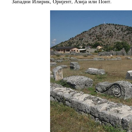
Западни Илирик, Оријент, Азија или Понт.