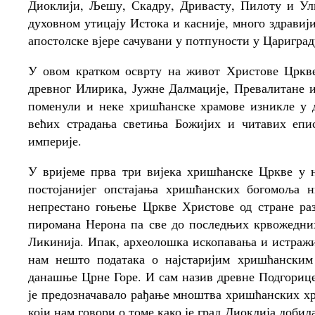
Диоклији, Љешу, Скадру, Дривасту, Пилоту и Улц
духовном утицају Истока и касније, много здрави
апостолске вјере сачувани у потпуности у Цариград
У овом кратком осврту на живот Христове Цркв
древног Илирика, Јужне Далмације, Превалитане 
поменули и неке хришћанске храмове изникле у
већих страдања светиња Божијих и читавих епи
империје.
У вријеме прва три вијека хришћанске Цркве у 
постојанијег опстајања хришћанских богомоља н
непрестано гоњење Цркве Христове од стране ра
пиромана Нерона па све до последњих крвожедни
Ликинија. Ипак, археолошка ископавања и истражи
нам нешто података о најстаријим хришћанским
данашње Црне Горе. И сам назив древне Подгорице
је предозначавало рађање мноштва хришћанских хр
који нам говори о томе како је град Диоклија добил