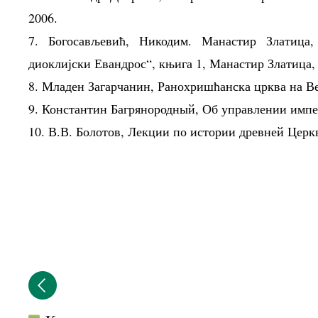
2006.
7. Богосављевић, Никодим. Манастир Златица
диоклијски Евандрос“, књига 1, Манастир Златица,
8. Младен Загарчанин, Ранохришћанска црква на Ве
9. Константин Багрянородный, Об управлении импе
10. В.В. Болотов, Лекции по истории древней Церкв