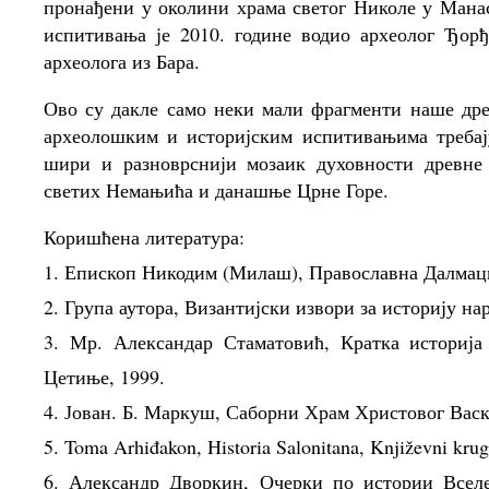
пронађени у околини храма светог Николе у Мана
испитивања је 2010. године водио археолог Ђо
археолога из Бара.
Ово су дакле само неки мали фрагменти наше дре
археолошким и историјским испитивањима требај
шири и разноврснији мозаик духовности древне 
светих Немањића и данашње Црне Горе.
Коришћена литература:
1. Епископ Никодим (Милаш), Православна Далмаци
2. Група аутора, Византијски извори за историју нар
3. Мр. Александар Стаматовић, Кратка историја
Цетиње, 1999.
4. Јован. Б. Маркуш, Саборни Храм Христовог Вас
5. Toma Arhiđakon, Historia Salonitana, Književni krug,
6. Александр Дворкин, Очерки по истории Всел