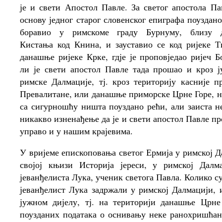
је и свети Апостол Павле. За светог апостола Па
основу једног старог словенског епиграфа поуздано
боравио у римскоме граду Бурнуму, близу 
Кистања код Книна, и зауставио се код ријеке Ти
данашње ријеке Крке, гдје је проповједао ријеч Б
ли је свети апостол Павле тада прошао и кроз 
римске Далмације, тј. кроз територију касније п
Превалитане, или данашње приморске Црне Горе, н
са сигурношћу ништа поуздано рећи, али заиста н
никакво изненађење да је и свети апостол Павле пр
управо и у нашим крајевима.
У вријеме епископовања светог Ермија у римској Д
својој књизи Историја јереси, у римској Далм
јеванђелиста Лука, ученик светога Павла. Колико с
јеванђелист Лука задржали у римској Далмацији,
јужном дијелу, тј. на територији данашње Црне
поузданих података о оснивању неке ранохришћан