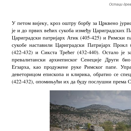
Остаци древ
У петом вијеку, кроз оштру борбу за Црквено јур
је и до првих већих сукоба између Цариградских П
Цариградски патријарх Атик (405-425) и Римски па
сукобе наставили Цариградски Патријарх Прокл 
(422-432) и Сикста Трећег (432-440). Остало је 
превалитански архиеписког Сенеције Други би
Егзарха, као продужене руке Римског папе. Упр
деветорицом епископа и клирика, обратио се сп
(422-432), опомињући их да буду послушни према С