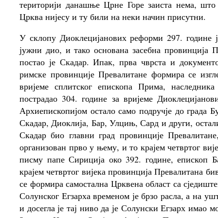
територији данашње Црне Горе заиста нема, што
Црква нијесу и ту били на неки начин присутни.
У склопу Диоклецијанових реформи 297. године ј
јужни дио, и тако основана засебна провинција 
постао је Скадар. Ипак, прва чврста и документ
римске провинције Превалитане формира се изгле
вријеме сплитског епископа Прима, наследника
пострадао 304. године за вријеме Диоклецијано
Архиепископијом остало само подручје до града Бу
Скадар, Диоклија, Бар, Улцињ, Сард и други, остал
Скадар био главни град провинције Превалитане,
организован прво у њему, и то крајем четвртог ви
писму папе Сириција око 392. године, епископ 
крајем четвртог вијека провинција Превалитана б
се формира самостална Црквена област са сједиште
Солунског Егзарха временом је брзо расла, а на у
и досегла је тај ниво да је Солунски Егзарх имао 