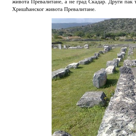
живота Превалитане, а не град Скадар. Други пак т
Хришћанског живота Превалитане.