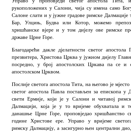
Управо у проповједи светог апостола Тита,
рукоположених у Салони, чија су имена само Богу
Салоне слати и у јужне градове римске Далмације 
Бар, Улцињ, Будва или Котор, можемо препоз
хришћанске вјере и у том дијелу ове римске про
државе Црне Горе.
Благодарећи дакле дјелатности светог апостола
презвитера, Христова Црква у јужном дијелу Главн
посредно, у број апостолских Цркава па се и 
апостолском Црквом.
Послије светога апостола Тита, на његово је мјесто
светог апостола Павла постављен за епископа у 
свети Ермије, који је у Салони и читавој римск
Далмацији, која је у то вријеме обухватала и т
данашње Црне Горе, проповједао хришћанство с
године Христове ере. Управо у вријеме светог
римску Далмацију, а засигурно њен централни дио,