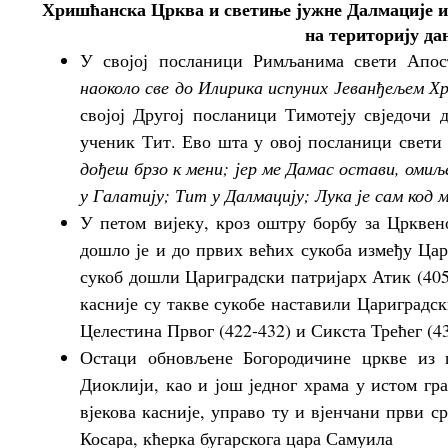
Хришћанска Црква и светиње јужне Далмације и
на територију д
У својој посланици Римљанима свети Апос
наоколо све до Илирика испуних Јеванђељем 
својој Другој посланици Тимотеју свједочи 
ученик Тит. Ево шта у овој посланици свети
дођеш брзо к мени; јер ме Дамас остави, оми
у Галатију; Тит у Далмацију; Лука је сам код 
У петом вијеку, кроз оштру борбу за Црквен
дошло је и до првих већих сукоба између Цар
сукоб дошли Цариградски патријарх Атик (405
касније су такве сукобе наставили Цариградс
Целестина Првог (422-432) и Сикста Трећег (4
Остаци обновљене Богородичине цркве из ш
Диоклији, као и још једног храма у истом гр
вјекова касније, управо ту и вјенчани први 
Косара, кћерка бугарскога цара Самуила