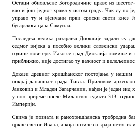
Остаци обновљене Богородичине цркве из шестог-с
као и још једног храма у истом граду. Чак су по ј
управо ту и вјенчани први српски свети кнез Ј
бугарскога цара Самуила.
Последња велика разарања Диоклије задали су да
седмог вијека а посебно велики словенски удара
године нове ере. Иако се град Диоклија помиње и 
приближно, није достигао ту важност и велељепност
Докази древног хришћанског постојања у нашим
покрај данашњег града Тивта. Приликом археоло
Јанковић и Младен Загарчанин, нађен је један зид х
у оно вријеме после Миланског едикта 313. годин
Империји.
Свима је позната и ранохришћанска тробродна баз
цркве светог Ивана, а која потиче са краја петог ил