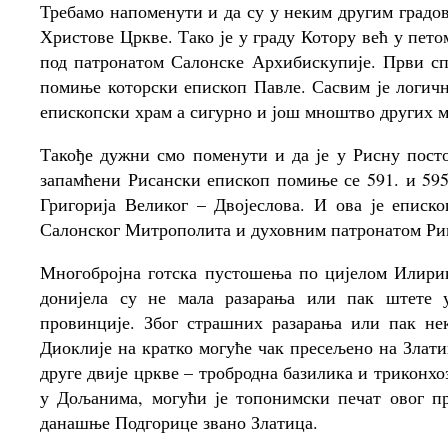
Требамо напоменути и да су у неким другим град
Христове Цркве. Тако је у граду Котору већ у петом
под патронатом Салонске Архибискупије. Први спо
помиње которски епископ Павле. Сасвим је логичн
епископски храм а сигурно и још мноштво других 
Такође дужни смо поменути и да је у Рисну посто
запамћени Рисански епископ помиње се 591. и 595
Григорија Великог – Двојеслова. И ова је еписк
Салонског Митрополита и духовним патронатом Ри
Многобројна готска пустошења по цијелом Илири
донијела су не мала разарања или пак штете 
провинције. Због страшних разарања или пак нек
Диоклије на кратко могуће чак пресељено на Злати
друге двије цркве – тробродна базилика и триконх
у Дољанима, могући је топонимски печат овог пр
данашње Подгорице звано Златица.