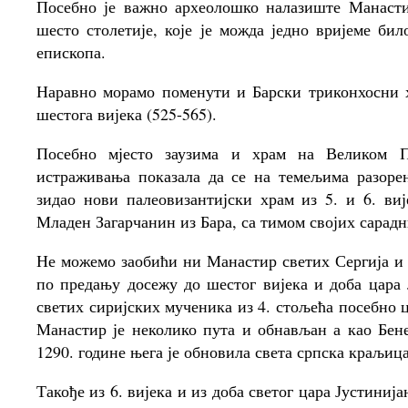
Посебно је важно археолошко налазиште Манасти
шесто столетије, које је можда једно вријеме би
епископа.
Наравно морамо поменути и Барски триконхосни х
шестога вијека (525-565).
Посебно мјесто заузима и храм на Великом Пи
истраживања показала да се на темељима разорен
зидао нови палеовизантијски храм из 5. и 6. виј
Младен Загарчанин из Бара, са тимом својих сарадн
Не можемо заобићи ни Манастир светих Сергија и 
по предању досежу до шестог вијека и доба цара Ј
светих сиријских мученика из 4. стољећа посебно 
Манастир је неколико пута и обнављан а као Бен
1290. године њега је обновила света српска краљи
Такође из 6. вијека и из доба светог цара Јустини