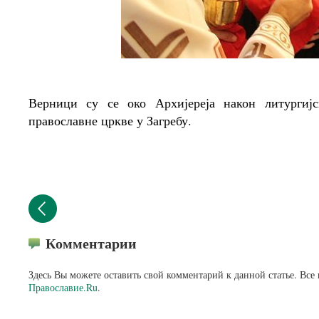
Верници су се око Архијереја након литургиј
православне цркве у Загребу.
Комментарии
Здесь Вы можете оставить свой комментарий к данной статье. Все
Православие.Ru
.