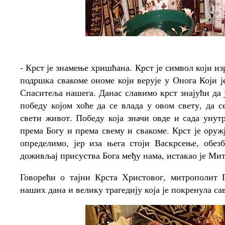
- Крст је знамење хришћана. Крст је символ који из
подршка свакоме ономе који верује у Онога Који је
Спаситеља нашега. Данас славимо крст знајући да ј
победу којом хоће да се влада у овом свету, да с
свети живот. Победу која значи овде и сада унут
према Богу и према свему и свакоме. Крст је оружј
определимо, јер иза њега стоји Васкрсење, обез
доживљај присуства Бога међу нама, истакао је Ми
Говорећи о тајни Крста Христовог, митрополит 
наших дана и велику трагедију која је покренула са