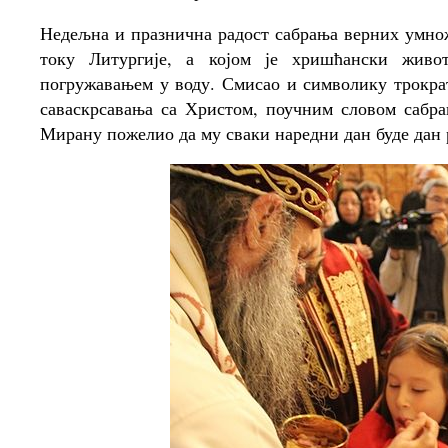
Недељна и празнична радост сабрања верних умнож
току Литургије, а којом је хришћански живо
погружавањем у воду. Смисао и символику трокра
саваскрсавања са Христом, поучним словом сабра
Мирану пожелио да му сваки наредни дан буде дан 