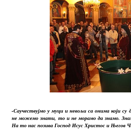
-Саучествујмо у муци и невољи са онима који су
не можемо знати, то и не морамо да знамо. Знам
На то нас позива Господ Исус Христос и Његов 