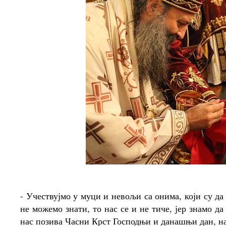
- Учествујмо у муци и невољи са онима, који су да
не можемо знати, то нас се и не тиче, јер знамо д
нас позива Часни Крст Господњи и данашњи дан, н