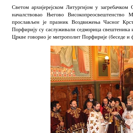
Светом архијерејском Литургијом у загребачком
началствовао Његово Високопреосвештенство М
прослављен је празник Воздвижења Часног Крс
Порфирију су саслуживали седморица свештеника и
Цркве говорио је митрополит Порфирије (беседе и ф