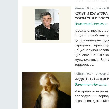
Рейтинг:
9.6
Голосов:
8
|
КУЛЬТ И КУЛЬТУР
СОГЛАСИЯ В РОСС
Валентин Никитин
К сожалению, постсо
национальной культу
дискриминацией русс
отрицалось право ру
национальной безопа
цивилизационного к
мусульманами. Враг
терроризма.
Рейтинг:
9.6
Голосов:
3
|
ИЗДАТЕЛЬ БОЖИЕ
Валентин Никитин
И в мрачный период 
последующий период 
страны владыка Пити