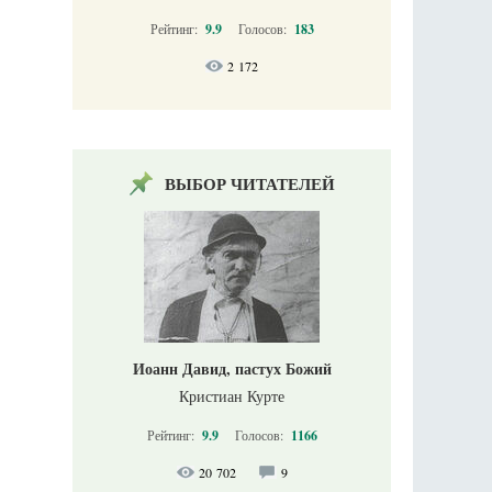
Рейтинг:
9.9
Голосов:
183
2 172
ВЫБОР ЧИТАТЕЛЕЙ
Иоанн Давид, пастух Божий
Кристиан Курте
Рейтинг:
9.9
Голосов:
1166
20 702
9