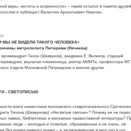
ной веры, чистоты и искренности» – таким остался в памяти друзе
богослов и публицист Валентин Арсентьевич Никитин.
20
И МЫ НЕ ВИДЕЛИ ТАКОГО ЧЕЛОВЕКА»
 кончины митрополита Питирима (Нечаева)
архимандрит Тихон (Шевкунов), академик Е. Велихов, старший
переводчик, внучатая племянница, ректор МИИТа, профессора МГ
ского отдела Московской Патриархии и многие другие.
ТИ - СВЕТОПИСЬЮ
рности книги наместника московского ставропигиального Сретенско
рита Тихона (Шевкунова) «Несвятые святые»? Почему ее не пере
ных лавках, библиотеках и магазинах православной литературы? П
азные люди – молодые и пожилые, образованные и не очень, не
и без православного храма – и заглядывающие в него раз в год…