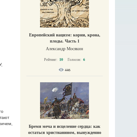
й
Европейский нацизм: корни, крона,
плоды. Часть 1
Александр Мосякин
Рейтинг:
10
Голосов:
6
У,
446
го
стают
ричем,
Бремя меча и исцеление сердца: как
остаться христианином, вынужденно