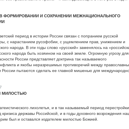
А В ФОРМИРОВАНИИ И СОХРАНЕНИИ МЕЖНАЦИОНАЛЬНОГО
ИИ
ветский период в истории России связан с попранием русской
ры, с нарастанием русофобии, с ущемлением прав, унижением и
кого народа. В эти годы слово «русский» заменялось на «российск
сского народа быть хозяином на своей земле. Огромную угрозу для
сности России представляет доктрина так называемого
онфликта и якобы неразрешимых противоречий между православны
и России пытаются сделать ее главной мишенью для международн
7
Й МИЛОСТЬЮ
атеистического лихолетья, и в так называемый период перестройки,
кризиса державы Российской, и в годы духовного возрождения на
рим был и оставался издателем милостью Божией.