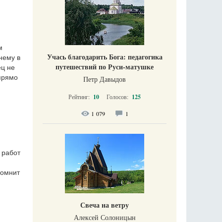
м
Учась благодарить Бога: педагогика
нему в
путешествий по Руси-матушке
ец не
 прямо
Петр Давыдов
Рейтинг:
10
Голосов:
125
1 079
1
 работ
помнит
Свеча на ветру
Алексей Солоницын