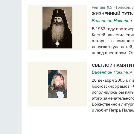
Рейтинг:
9.5
Голосов:
8
|
ЖИЗНЕННЫЙ ПУТЬ 
Валентин Никитин
В 1933 году протоие
Костей навестил епи
алтарь, – вспоминает
допускал туда детей
перед престолом. От
СВЕТЛОЙ ПАМЯТИ 
Валентин Никитин
20 декабря 2005 г. 
московских храмов «
исполнилось бы пять
этого замечательного
Божественной литург
и любит Петра Пала