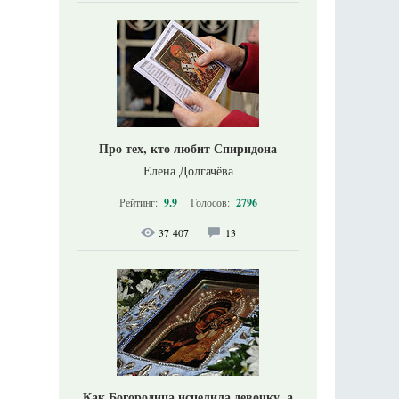
Про тех, кто любит Спиридона
Елена Долгачёва
Рейтинг:
9.9
Голосов:
2796
37 407
13
Как Богородица исцелила девочку, а