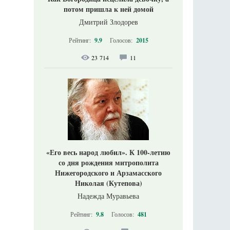
потом пришла к ней домой
Дмитрий Злодорев
Рейтинг:
9.9
Голосов:
2015
23 714
11
«Его весь народ любил». К 100-летию
со дня рождения митрополита
Нижегородского и Арзамасского
Николая (Кутепова)
Надежда Муравьева
Рейтинг:
9.8
Голосов:
481