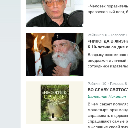
«Человек поразитель
православный поэт, 
Рейтинг:
9.6
Голосов:
1
|
«НИКОГДА В ЖИЗН
К 10-летию со дня
Владыку вспоминают 
иподиакон и личный 
сотрудники издатель
Рейтинг:
10
Голосов:
8
|
ВО СЛАВУ СВЯТОС
Валентин Никитин
В чем секрет популя
монастыря архиманд
спрашивать в церков
спрашивают самые р
мыслящие своей жизн