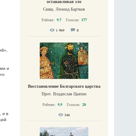
останавливая зло
Свящ. Леонид Бартков
Рейтинг:
9.7
Голосов:
177
1 969
8
ий»,
ми и
ого
Восстановление Болгарского царства
Прот. Владислав Цыпин
Рейтинг:
9.9
Голосов:
20
 и в
346
шей