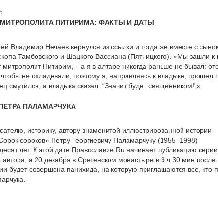
5
МИТРОПОЛИТА ПИТИРИМА: ФАКТЫ И ДАТЫ
рей Владимир Нечаев вернулся из ссылки и тогда же вместе с сыно
скопа Тамбовского и Шацкого Вассиана (Пятницкого). «Мы зашли к 
 митрополит Питирим, – а я в алтаре никогда раньше не бывал: от
, чтобы не охладевали, поэтому я, направляясь к владыке, прошел
ец смутился, а владыка сказал: “Значит будет священником!”».
ПЕТРА ПАЛАМАРЧУКА
писателю, историку, автору знаменитой иллюстрированной истории
Сорок сороков» Петру Георгиевичу Паламарчуку (1955–1998)
десят лет. К этой дате Православие.Ru начинает публикацию серии
 автора, а 20 декабря в Сретенском монастыре в 9 ч 30 мин после
ии будет совершена панихида, на которую приглашаются все, кто 
марчука.