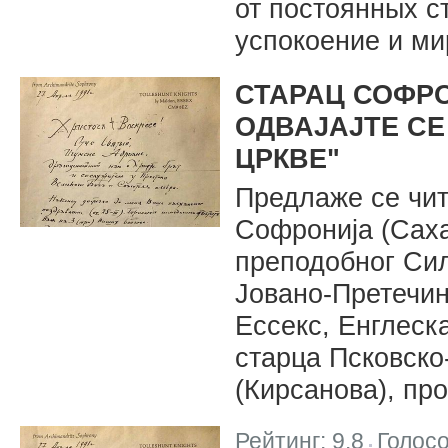
от постоянных с
успокоение и ми
СТАРАЦ СОФРО
ОДВАЈАЈТЕ СЕ
ЦРКВЕ"
Предлаже се чит
Софронија (Саха
преподобног Сил
Јовано-Претечин
Ессекс, Енглеска
старца Псковско
(Кирсанова), пр
Рейтинг:
9.8
Голос