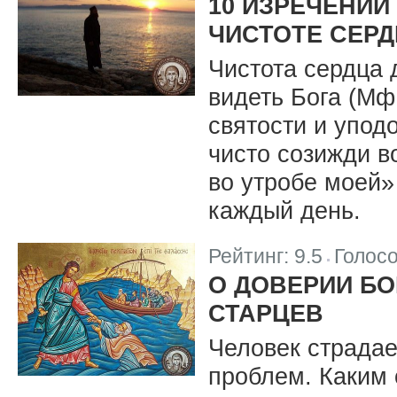
10 ИЗРЕЧЕНИ
ЧИСТОТЕ СЕР
Чистота сердца 
видеть Бога (Мф
святости и упод
чисто созижди в
во утробе моей» 
каждый день.
Рейтинг:
9.5
Голос
|
О ДОВЕРИИ БО
СТАРЦЕВ
Человек страдае
проблем. Каким