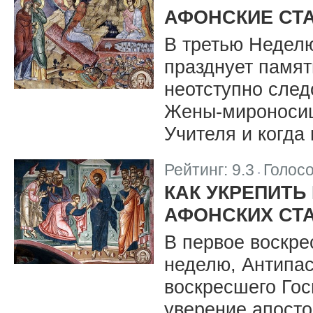
|
АФОНСКИЕ СТ
В третью Недел
празднует памят
неотступно след
Жены-мироносиц
Учителя и когда
Рейтинг:
9.3
Голос
|
КАК УКРЕПИТЬ
АФОНСКИХ СТ
В первое воскре
неделю, Антипас
воскресшего Гос
уверение апост