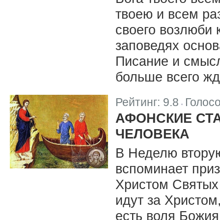
твоею и всем ра
своего возлюби к
заповедях основ
Писание и смысл
больше всего жд
Рейтинг:
9.8
Голос
|
АФОНСКИЕ СТ
ЧЕЛОВЕКА
В Неделю втору
вспоминает при
Христом Святых 
идут за Христом
есть воля Божия