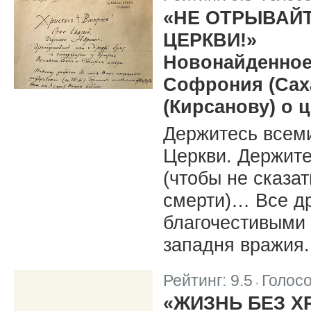
|
«НЕ ОТРЫВАЙ
ЦЕРКВИ!»
Новонайденное
Софрония (Сах
(Кирсанову) о 
Держитесь всем
Церкви. Держите
(чтобы не сказат
смерти)… Все др
благочестивыми 
западня вражия.
Рейтинг:
9.5
Голос
|
«ЖИЗНЬ БЕЗ Х