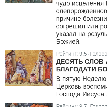
чудо исцеления
слепорожденного
причине болезни
согрешил или ро
указал на резул
Божией.
Рейтинг:
9.5
Голос
|
ДЕСЯТЬ СЛОВ 
БЛАГОДАТИ Б
В пятую Неделю 
Церковь воспоми
Господа Иисуса 
Рейтинг:
9.7
Голос