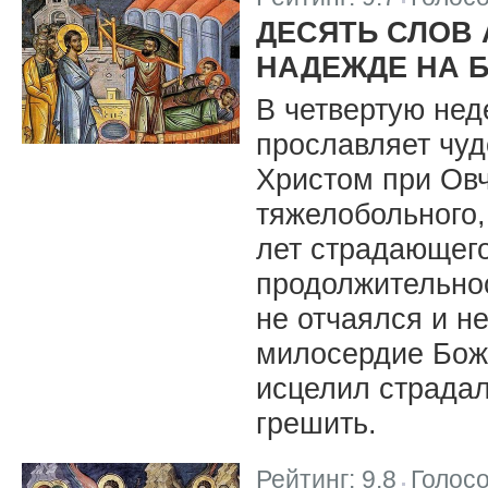
|
ДЕСЯТЬ СЛОВ 
НАДЕЖДЕ НА 
В четвертую нед
прославляет чу
Христом при Ов
тяжелобольного,
лет страдающего
продолжительнос
не отчаялся и н
милосердие Бож
исцелил страдал
грешить.
Рейтинг:
9.8
Голос