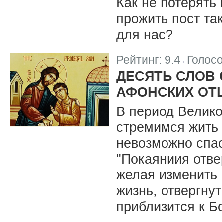
Как не потерять
прожить пост та
для нас?
Рейтинг:
9.4
Голос
|
ДЕСЯТЬ СЛОВ 
АФОНСКИХ ОТ
В период Велико
стремимся жить 
невозможно спас
"Покаяниия отве
желая изменить
жизнь, отвергну
приблизится к Бо