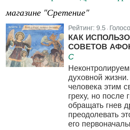
магазине "Сретение"
Рейтинг:
9.5
Голос
|
КАК ИСПОЛЬЗО
СОВЕТОВ АФО
С
Неконтролируемы
духовной жизни.
человека этим с
греху, но после
обращать гнев др
преодолевать это
его первоначал