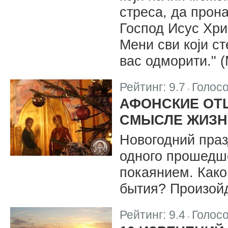
стреса, да прон
Господ Исус Хри
Мени сви који ст
вас одморити." (
Рейтинг:
9.7
Голос
|
АФОНСКИЕ ОТ
СМЫСЛЕ ЖИЗН
Новогодний пра
одного прошедше
покаянием. Како
бытия? Произойд
Рейтинг:
9.4
Голос
|