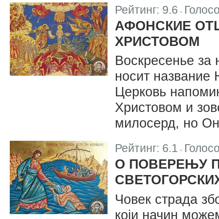
Рейтинг:
9.6
Голос
|
АФОНСКИЕ ОТ
ХРИСТОВОМ
Воскресенье за
носит название 
Церковь напоми
Христовом и зов
милосерд, но Он
Рейтинг:
6.1
Голос
|
О ПОВЕРЕЊУ П
СВЕТОГОРСКИ
Човек страда зб
који начин може