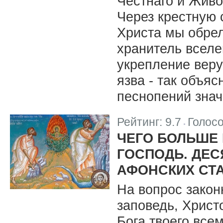
Честнаго и Живо
Через крестную 
Христа мы обрел
хранитель вселе
укрепление веру
язва - так объяс
песнопений знач
Рейтинг:
9.7
Голос
|
ЧЕГО БОЛЬШЕ 
ГОСПОДЬ. ДЕС
АФОНСКИХ СТ
На вопрос закон
заповедь, Христ
Бога твоего все