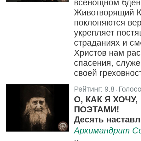
всенощном бден
Животворящий К
поклоняются ве
укрепляет пост
страданиях и см
Христов нам рас
спасения, служе
своей греховнос
Рейтинг:
9.8
Голос
|
О, КАК Я ХОЧУ
ПОЭТАМИ!
Десять наставл
Архимандрит Со