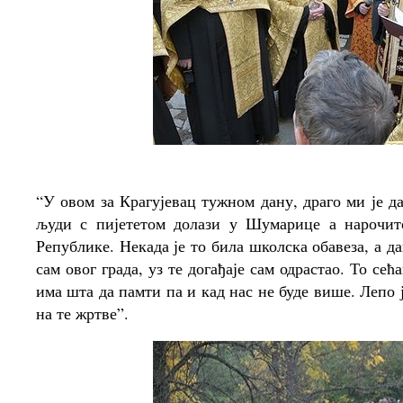
“У овом за Крагујевац тужном дану, драго ми је да
људи с пијететом долази у Шумарице а нарочит
Републике. Некада је то била школска обавеза, а д
сам овог града, уз те догађаје сам одрастао. То се
има шта да памти па и кад нас не буде више. Лепо 
на те жртве”.