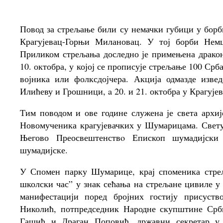
Повод за стрељање били су немачки губици у борб
Крагујевац-Горњи Милановац. У тој борби Нем
Приликом стрељања доследно је примењена дракон
10. октобра, у којој се прописује стрељање 100 Срба
војника или фолксдојчера. Акција одмазде изве
Илићеву и Грошници, a 20. и 21. октобра у Крагујев
Тим поводом и ове године служена је света архиј
Новомученика крагујевачких у Шумарицама. Свет
Његово Преосвештенствo Епископ шумадијски 
шумадијске.
У Спомен парку Шумарице, крај споменика стре
школски час” у знак сећања на стрељане цивиле у
манифестацији поред бројних гостију присуств
Николић, потпредседник Народне скупштине Срб
Гашић и Драган Поповић, државни секретар у 