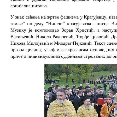
социјална питања.
У знак сећања на жртве фашизма у Крагујевцу, изв
земље” по делу “Нишчи” крагујевачког писца Ви
Музику је компоновао Зоран Христић, а наступ
Васиљевић, Никола Ракочевић, Ђорђе Ђоковић, Д
Никола Милојевић и Миодраг Пејковић. Текст сценс
прозна целина, у којем се кроз осам исповедних
приче о индивидуалним судбинама стрељаних до оп