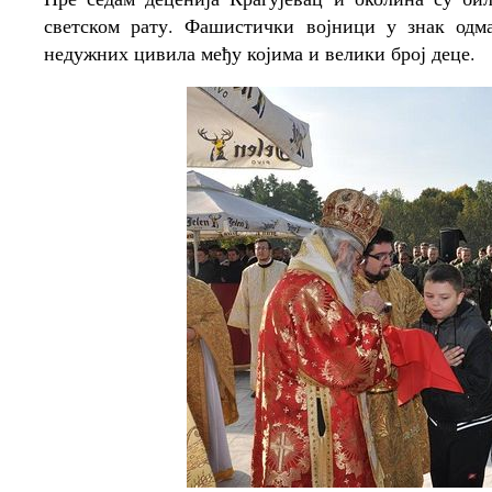
светском рату. Фашистички војници у знак одм
недужних цивила међу којима и велики број деце.