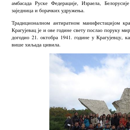
амбасада Руске Федерације, Израела, Белорусиј
заједница и борачких удружења.
Традиционалном антиратном манифестацијом кр
Крагујевац је и ове године свету послао поруку мир
догодио 21. октобра 1941. године у Крагујевцу, 
више хиљада цивила.