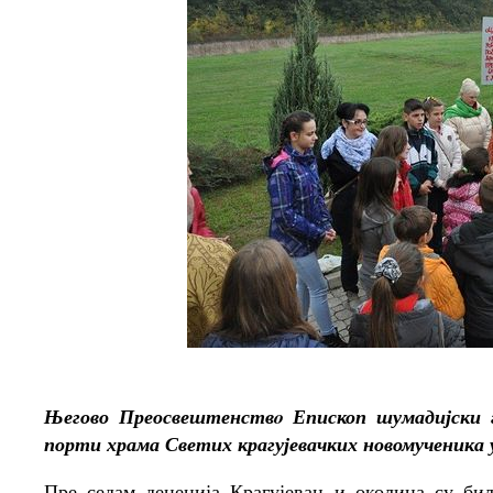
Његово Преосвештенствo Епископ шумадијски г.
порти храма Светих крагујевачких новомученик
Пре седам деценија Крагујевац и околина су бил