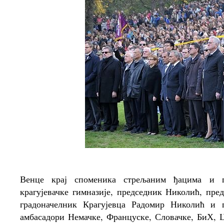
Венце крај споменика стрељаним ђацима и 
крагујевачке гимназије, председник Николић, пр
градоначелник Крагујевца Радомир Николић и
амбасадори Немачке, Француске, Словачке, БиХ, 