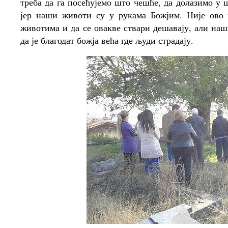
треба да га посећујемо што чешће, да долазимо у 
јер наши животи су у рукама Божјим. Није ово
животима и да се овакве ствари дешавају, али наш
да је благодат божја већа где људи страдају.