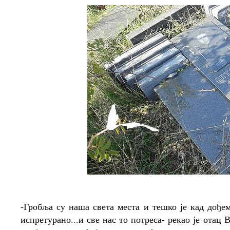
-Гробља су наша света места и тешко је кад дође
испретурано...и све нас то потреса- рекао је отац