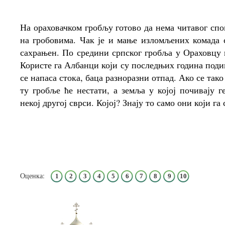
На ораховачком гробљу готово да нема читавог спо
на гробовима. Чак је и мање изломљених комада с
сахрањен. По средини српског гробља у Ораховцу 
Користе га Албанци који су последњих година подиг
се напаса стока, баца разноразни отпад. Ако се тако
ту гробље ће нестати, а земља у којој почивају 
некој другој сврси. Којој? Знају то само они који га
Оценка:
1
2
3
4
5
6
7
8
9
10