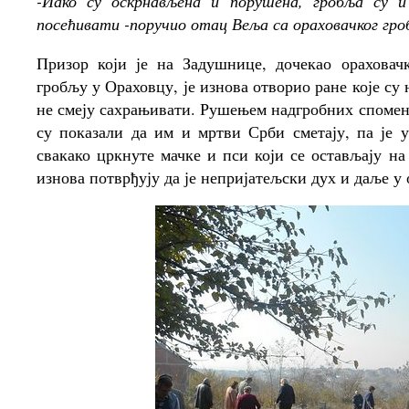
-Иако су оскрнављена и порушена, гробља су
посећивати -поручио отац Веља са ораховачког гро
Призор који је на Задушнице, дочекао орахова
гробљу у Ораховцу, је изнова отворио ране које су
не смеју сахрањивати. Рушењем надгробних спомен
су показали да им и мртви Срби сметају, па је 
свакако цркнуте мачке и пси који се остављају н
изнова потврђују да је непријатељски дух и даље у