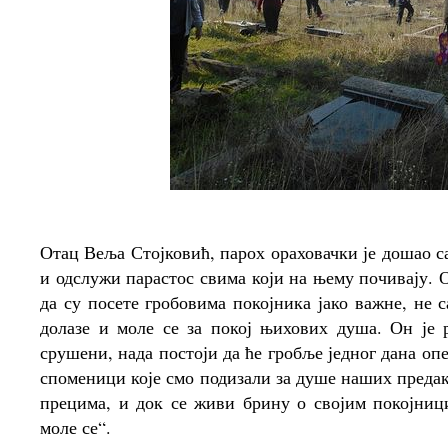
Отац Веља Стојковић, парох ораховачки је дошао с
и одслужи парастос свима који на њему почивају.
да су посете гробовима покојника јако важне, не с
долазе и моле се за покој њихових душа. Он је 
срушени, нада постоји да ће гробље једног дана опе
споменици које смо подизали за душе наших предака.
прецима, и док се живи брину о својим покојници
моле се“.