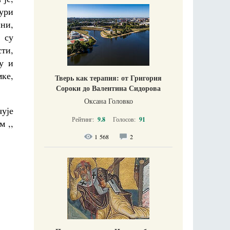
жури
ни,
 су
ти,
у и
мке,
Тверь как терапия: от Григория
Сороки до Валентина Сидорова
Оксана Головко
чује
Рейтинг:
9.8
Голосов:
91
м ,,
1 568
2