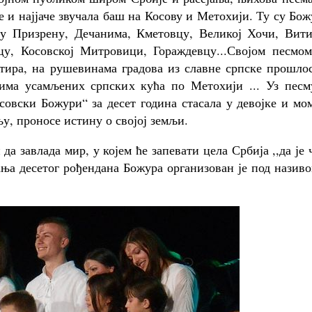
 и најјаче звучала баш на Косову и Метохији. Ту су Бо
у Призрену, Дечанима, Кметовцу, Великој Хочи, Вити
у, Косовској Митровици, Гораждевцу...Својом песмом
тира, на рушевинама градова из славне српске прошлос
има усамљених српских кућа по Метохији ... Уз песм
совски Божури“ за десет година стасала у девојке и мо
у, проносе истину о својој земљи.
 завлада мир, у којем ће запевати цела Србија ,,да је 
ња десетог рођендана Божура организован је под називо