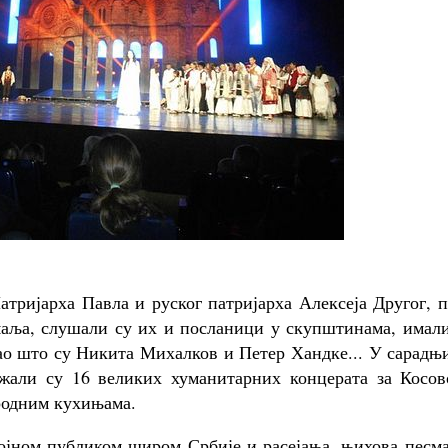
атријарха Павла и руског патријарха Алексеја Другог, 
аља, слушали су их и посланици у скупштинама, имали
ао што су Никита Михалков и Петер Хандке... У сарадњ
ржали су 16 великих хуманитарних концерата за Косов
ародним кухињама.
ојном публиком широм Србије и расејања, њихова песма