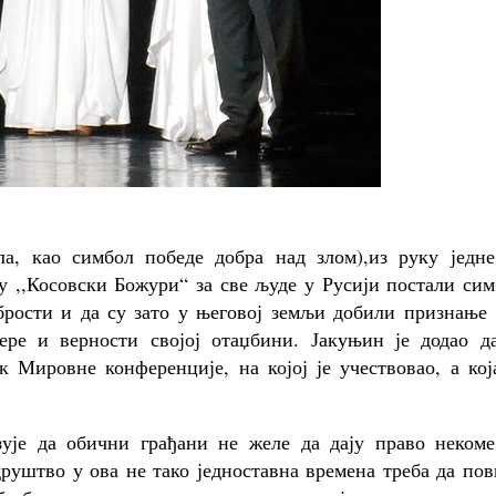
а, као симбол победе добра над злом),из руку једне
су ,,Косовски Божури“ за све људе у Русији постали си
абрости и да су зато у његовој земљи добили признање 
ере и верности својој отаџбини. Јакуњин је додао да
 Мировне конференције, на којој је учествовао, а кој
зује да обични грађани не желе да дају право некоме
руштво у ова не тако једноставна времена треба да по