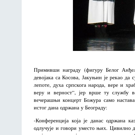
Примивши награду (фигуру Белог Анђел
девојака са Косова, Јакуњин је рекао да 
лепоте, духа српскога народа, вере и хр
веру и верност“, јер врше ту службу в
вечерашњи концерт Божура само наставак
истог дана одржана у Београду:
-Конференција која је данас одржана ка
одлучује и говори уместо њих. Цивилно д