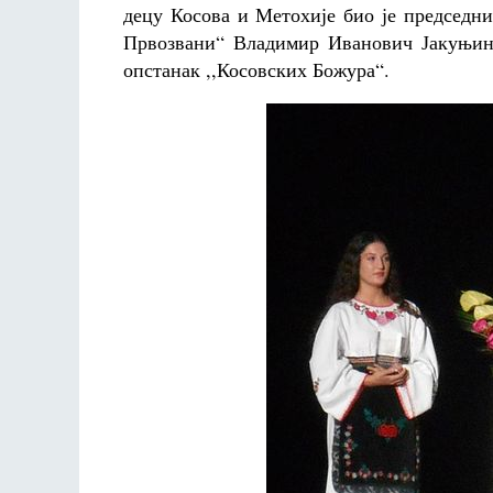
децу Косова и Метохије био је председн
Првозвани“ Владимир Иванович Јакуњин. 
опстанак ,,Косовских Божура“.