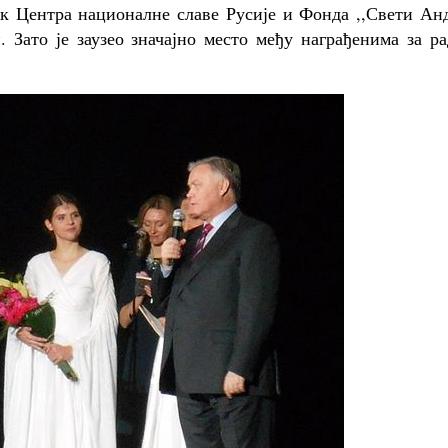
ик Центра националне славе Русије и Фонда ,,Свети Ан
Зато је заузео значајно место међу награђенима за ра