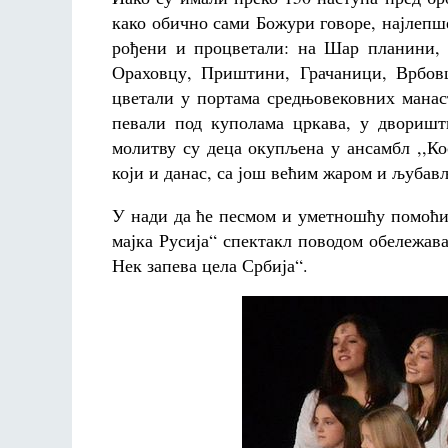
како обично сами Божури говоре, најлепше
рођени и процветали: на Шар планини, 
Ораховцу, Приштини, Грачаници, Врбовц
цветали у портама средњовековних манас
певали под куполама цркава, у дворишт
молитву су деца окупљена у ансамбл ,,Ко
који и данас, са још већим жаром и љубављ
У нади да ће песмом и уметношћу помоћи да
мајка Русија“ спектакл поводом обележава
Нек запева цела Србија“.