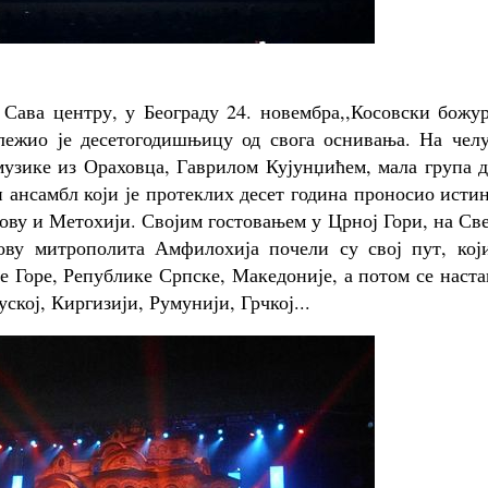
Сава центру, у Београду 24. новембра,,Косовски божур
лежио је десетогодишњицу од свога оснивања. На челу
зике из Ораховца, Гаврилом Кујунџићем, мала група д
и ансамбл који је протеклих десет година проносио исти
ову и Метохији. Својим гостовањем у Црној Гори, на Св
ову митрополита Амфилохија почели су свој пут, који
е Горе, Републике Српске, Македоније, а потом се наст
кој, Киргизији, Румунији, Грчкој...