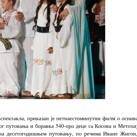
 спектакла, приказан је петнаестоминутни филм о осни
ог путовања и боравка 540-оро деце са Косова и Метохи
 на десетогодишњем путовању, по речима Иване Жигон,