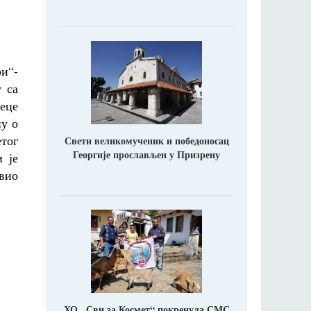
и“-
 са
еце
ну о
етог
Свети великомученик и победоносац
Георгије прослављен у Призрену
 је
авио
ХО ,,Сви за Космет“ покренула СМС