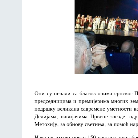
Они су певали са благословима српског П
председницима и премијерима многих зем
подршку великана савремене уметности к
Делијама, навијачима Црвене звезде, од
Метохију, за обнову светиња, за помоћ н
Иако су имали преко 150 наступа пред бр