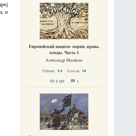
дреј
д и
Европейский нацизм: корни, крона,
плоды. Часть 1
Александр Мосякин
Рейтинг:
9.4
Голосов:
94
2 167
1