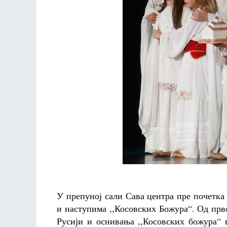
У препуној сали Сава центра пре почетка
и наступима ,,Косовских Божура“. Од прв
Русији и оснивања ,,Косовских божура“