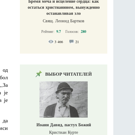
Бремя меча и исцеление сердца: как
остаться христианином, вынужденно
останавливая зло
Свящ. Леонид Бартков
Рейтинг:
9.7
Голосов:
280
3 466
21
 од
ВЫБОР ЧИТАТЕЛЕЙ
мбол
,,За
 је
а је
 да
Иоанн Давид, пастух Божий
виси
Кристиан Курте