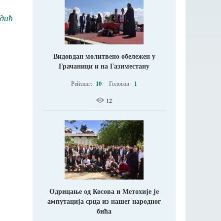
дић
Видовдан молитвено обележен у
Грачаници и на Газиместану
Рейтинг:
10
Голосов:
1
12
Одрицање од Косова и Метохије jе
ампутација срца из нашег народног
бића