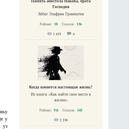
Память апостола Иакова, брата
Господня
Аббат Эльфрик Грамматик
Рейтинг:
10
Голосов:
136
1 433
4
Когда начнется настоящая жизнь?
Из книги «Как найти свое место в
жизни​»
Рейтинг:
9.8
Голосов:
145
вању
је у
2 230
 уз