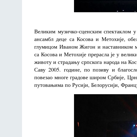
Великим музичко-сценским спектаклом у 
ансамбл деце са Косова и Метохије, обе
глумицом Иваном Жигон и наставником му
са Косова и Метохије прерасла је у велик
животу и страдању српскога народа на Кос
Саву 2005. године, по позиву и благосл
повезао многе градове широм Србије, Црн
путовањима по Русији, Белорусији, Францус