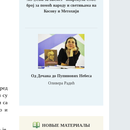
број за помоћ народу и светињама на
Косову и Метохији
Од Дечана до Пупинових Небеса
Оливера Радић
пред
 су
и са
о и
НОВЫЕ МАТЕРИАЛЫ
 је,