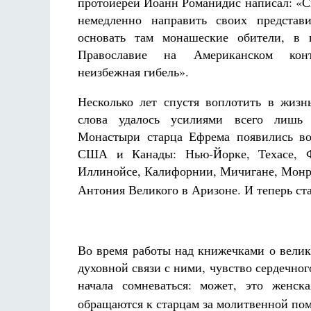
протоиерей Иоанн Романидис написал: «
немедленно направить своих предста
основать там монашеские обители, в 
Православие на Американском конт
неизбежная гибель».
Несколько лет спустя воплотить в жизн
слова удалось усилиями всего лишь 
Монастыри старца Ефрема появились во
США и Канады: Нью-Йорке, Техасе, Ф
Иллинойсе, Калифорнии, Мичигане, Монре
Антония Великого в Аризоне. И теперь с
Во время работы над книжечками о велик
духовной связи с ними, чувство сердечног
начала сомневаться: может, это женск
обращаются к старцам за молитвенной по