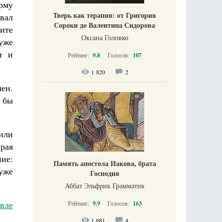
рму
Тверь как терапия: от Григория
вал
Сороки до Валентина Сидорова
ите
Оксана Головко
 уже
и и
Рейтинг:
9.8
Голосов:
107
1 820
2
лен.
 бы
или
рая
ние:
Память апостола Иакова, брата
уже
Господня
Аббат Эльфрик Грамматик
вле
Рейтинг:
9.9
Голосов:
163
1 681
4