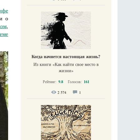
ифе
и о
ком
,
еме
Когда начнется настоящая жизнь?
Из книги «Как найти свое место в
жизни​»
Рейтинг:
9.8
Голосов:
161
2 574
1