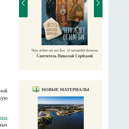
П
Е
аучись у
Чего ждет от нас Бог. 10 заповедей Божиих
Святитель Николай Сербский
НОВЫЕ МАТЕРИАЛЫ
нной
кую
она
ных