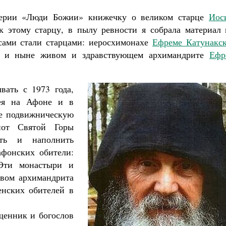
серии «Люди Божии» книжечку о великом старце
Иос
 этому старцу, в пылу ревности я собрала материал 
 сами стали старцами: иеросхимонахе
Ефреме Катунакс
и ныне живом и здравствующем архимандрите
Ефр
вать с 1973 года,
ея на Афоне и в
ре подвижническую
нот Святой Горы
ить и наполнить
фонских обители:
 Эти монастыри и
твом архимандрита
енских обителей в
щенник и богослов