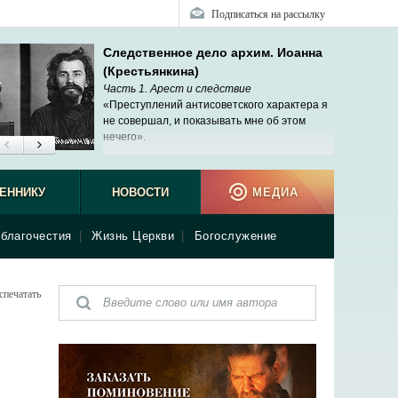
Подписаться на рассылку
Следственное дело архим. Иоанна
(Крестьянкина)
Часть 1. Арест и следствие
«Преступлений антисоветского характера я
не совершал, и показывать мне об этом
нечего».
ЕННИКУ
НОВОСТИ
МЕДИА
благочестия
|
Жизнь Церкви
|
Богослужение
спечатать