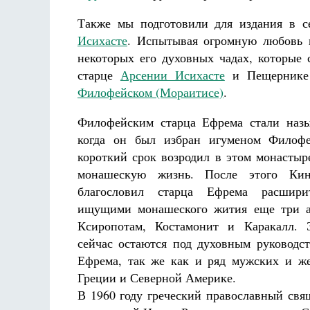
Также мы подготовили для издания в 
Исихасте
. Испытывая огромную любовь к
некоторых его духовных чадах, которые
старце
Арсении Исихасте
и Пещернике 
Филофейском (Мораитисе)
.
Филофейским старца Ефрема стали назы
когда он был избран игуменом Филоф
короткий срок возродил в этом монасты
монашескую жизнь. После этого Ки
благословил старца Ефрема расшир
ищущими монашеского жития еще три а
Ксиропотам, Костамонит и Каракалл.
сейчас остаются под духовным руководс
Ефрема, так же как и ряд мужских и ж
Греции и Северной Америке.
В 1960 году греческий православный свя