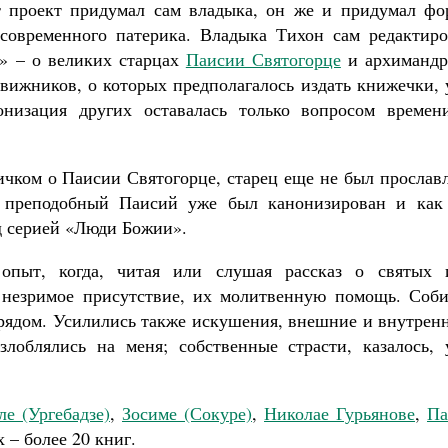
т проект придумал сам владыка, он же и придумал фо
 современного патерика. Владыка Тихон сам редактиро
» – о великих старцах
Паисии Святогорце
и архимандр
движников, о которых предполагалось издать книжечки,
низация других оставалась только вопросом времен
ичком о Паисии Святогорце, старец еще не был прослав
 преподобный Паисий уже был канонизирован и как
д серией «Люди Божии».
опыт, когда, читая или слушая рассказ о святых 
 незримое присутствие, их молитвенную помощь. Соби
е рядом. Усилились также искушения, внешние и внутрен
лоблялись на меня; собственные страсти, казалось, 
ле (Ургебадзе)
,
Зосиме (Сокуре)
,
Николае Гурьянове
,
Па
 – более 20 книг.