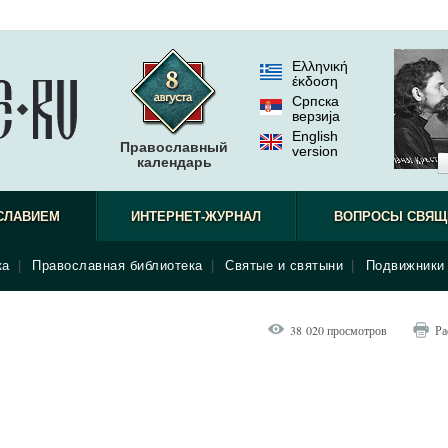
Ελληνική
έκδοση
Српска
верзиjа
English
Православный
version
календарь
СЛАВИЕМ
ИНТЕРНЕТ-ЖУРНАЛ
ВОПРОСЫ СВЯЩ
ка
|
Православная библиотека
|
Святые и святыни
|
Подвижники 
38 020 просмотров
Ра