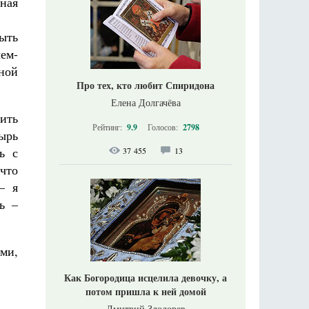
ная
ыть
ем-
нной
Про тех, кто любит Спиридона
Елена Долгачёва
чить
Рейтинг:
9.9
Голосов:
2798
ырь
ь с
37 455
13
что
– я
ь –
ми,
Как Богородица исцелила девочку, а
потом пришла к ней домой
Дмитрий Злодорев