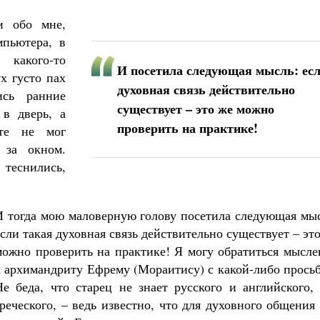
и обо мне,
мпьютера, в
какого-то
И п
осетила следующая мысль: ес
х густо пах
духовная связь действительно
ись ранние
существует – это же можно
 в дверь, а
проверить на практике!
ате не мог
 за окном.
 теснились,
И тогда мою маловерную голову посетила следующая мыс
если такая духовная связь действительно существует – эт
можно проверить на практике! Я могу обратиться мысле
к архимандриту Ефрему (Мораитису) с какой-либо прось
Не беда, что старец не знает русского и английского,
греческого, – ведь известно, что для духовного общения