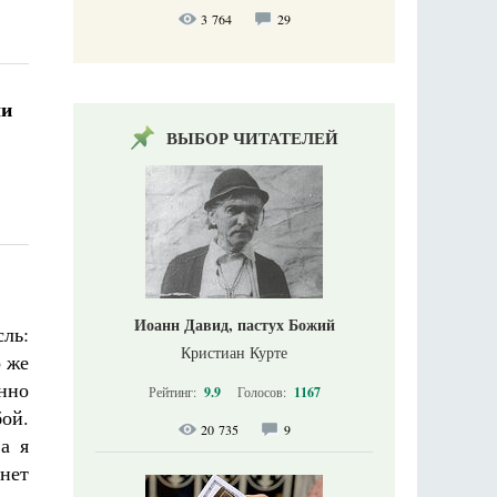
3 764
29
ли
ВЫБОР ЧИТАТЕЛЕЙ
Иоанн Давид, пастух Божий
ль:
Кристиан Курте
о же
нно
Рейтинг:
9.9
Голосов:
1167
бой.
20 735
9
 а я
 нет