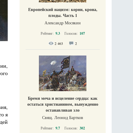
Европейский нацизм: корни, крона,
плоды. Часть 1
Александр Мосякин
Рейтинг:
9.3
Голосов:
107
2 463
2
ии,
того
Бремя меча и исцеление сердца: как
остаться христианином, вынужденно
вия,
останавливая зло
то я
Свящ. Леонид Бартков
дей
Рейтинг:
9.7
Голосов:
302