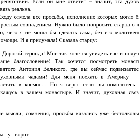
препятствий. Если он мне ответит – значит, эта духов
вязь реальна.
Сходу отмела все просьбы, исполнение которых могло б
простым совпадением. Нужно было попросить старца о ч
то, чего я не могла бы сделать сама, без его молитве
помощи. И я придумала! Сказала старцу:
– Дорогой геронда! Мне так хочется увидеть вас и полу
ваше благословение! Так хочется посмотреть монаст
святого Антония Великого, где вы сейчас подвизаетес
духовными чадами! Для меня поехать в Америку – 
слетать в космос… Но я верю: если вы помолитесь 
окажусь в вашем монастыре. И значит, духовная связ
е мысли, сомнения, просьбы казались уже бестолковы
ла у ворот