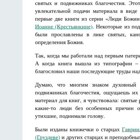
святых и подвижниках благочестия. Это
увлекательной подачи материала в виде
первые две книги из серии «Люди Божии
Иоанне (Крестьянкине)
. Некоторые из по
были прославлены в лике святых, кано
определения Божия.
Так, когда мы работали над первым патер
А когда книга вышла из типографии –
благословил наши последующие труды на
Думаю, что многим знаком духовный 
подвижниках благочестия, ощущаешь их
материал для книг, я чувствовала: святы
какие-то люди без особенных причин оз
утихшие, поднимали голову.
Были изданы книжечки о старцах
Гаврии
(Груздеве)
и других старцах и преподобных