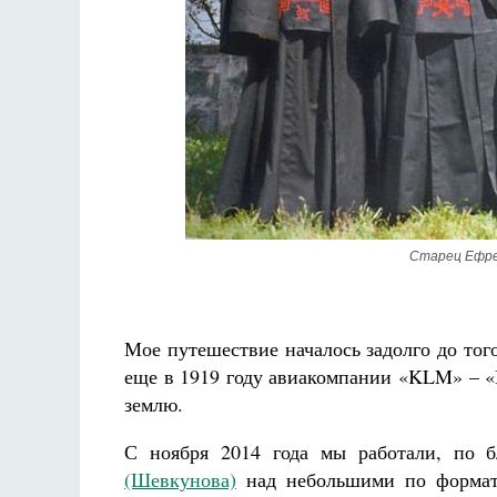
Разлуки не будет
Фредерика де Грааф
Старец Ефре
Мое путешествие началось задолго до того
еще в 1919 году авиакомпании «KLM» – «
землю.
С ноября 2014 года мы работали, по б
(Шевкунова)
над небольшими по формат