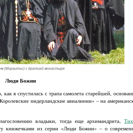
Великомученик Георгий Победоносец. Н
святого
Роман Котов
Как найти своё место в жизни
Кирилл Мурышев
м (Мораитис) с братией монастыря
Люди Божии
, как я спустилась с трапа самолета старейшей, основа
Королевские нидерландские авиалинии» – на американс
лагословению владыки, тогда еще архимандрита,
Тих
у книжечками из серии «Люди Божии» – о современ