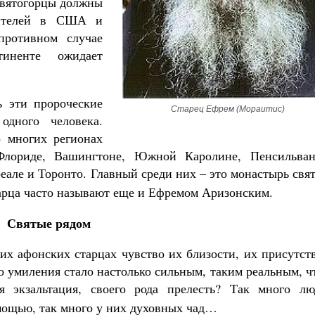
Святогорцы должны
вителей в США и
противном случае
иненте ожидает
ь эти пророческие
Старец Ефрем (Мораитис)
одного человека.
 многих регионах
лориде, Вашингтоне, Южной Каролине, Пенсильван
але и Торонто. Главный среди них – это монастырь свя
тарца часто называют еще и Ефремом Аризонским.
Святые рядом
их афонских старцах чувство их близости, их присутст
о умиления стало настолько сильным, таким реальным, ч
ая экзальтация, своего рода прелесть? Так много лю
мощью, так много у них духовных чад…