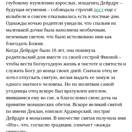
глубокому изумлению взрослых, младенец Дейрдре –
будущая игумения – соблюдала строгий
пост
еще с
колыбели и совсем отказывалась есть в постные дни.
Однажды ночью родители увидели, что спальня их
маленькой дочки была наполнена необычным,
неземным светом, что было истолковано ими как
благодать Божия.
Когда Дейрдре было 16 лет, она покинула
родительский дом вместе со своей сестрой Фионой –
чтобы вести богоугодную жизнь в чистоте и святости и
служить Богу до конца своих дней. Сначала отец не
хотел отпускать святую, желая выдать ее замуж за
одного знатного человека. Но по молитвам самой
угодницы отец вскоре был вразумлен ангелом,
явившимся ему во сне, и благословил свою дочь на
принятие монашеских обетов. Вскоре великий святой
по имени Деклан, епископ Ардморский, постриг
Дейрдре в монахини. В иночестве святая получила имя
«Ита», что, согласно традиции, означает «жажда
святости».