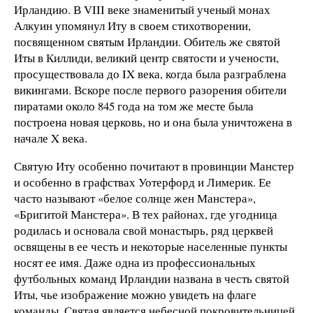
Ирландию. В VIII веке знаменитый ученый монах
Алкуин упомянул Иту в своем стихотворении,
посвященном святым Ирландии. Обитель же святой
Иты в Киллиди, великий центр святости и учености,
просуществовала до IX века, когда была разграблена
викингами. Вскоре после первого разорения обители
пиратами около 845 года на том же месте была
построена новая церковь, но и она была уничтожена в
начале X века.
Святую Иту особенно почитают в провинции Манстер
и особенно в графствах Уотерфорд и Лимерик. Ее
часто называют «белое солнце жен Манстера»,
«Бригитой Манстера». В тех районах, где угодница
родилась и основала свой монастырь, ряд церквей
освящены в ее честь и некоторые населенные пункты
носят ее имя. Даже одна из профессиональных
футбольных команд Ирландии названа в честь святой
Иты, чье изображение можно увидеть на флаге
команды. Святая является небесной покровительницей