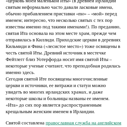
«церковь моей маленькой Иты» (в древней Ирландии
святым неформально часто давали ласковые имена,
обычно прибавлением приставки «mo» – «мой» перед
именем; интересно, что несколько святых с тех пор
известны именно под такими именами!). По преданию,
святая Ита основала на этом месте храм, прежде чем
отправилась в Киллиди. Приходские церкви в деревнях
Кильмиди и Фина («лесистое место») тоже освящены в
честь святой Иты. Древний источник в местечке
Фейтлегг близ Уотерфорда носит имя святой Иты –
некоторые ученые считают, что преподобная родилась
именно здесь.
Сегодня святой Ите посвящены многочисленные
церкви и источники, ее витражи и статуи можно
увидеть во многих ирландских храмах, и даже
некоторые школы и больницы названы ее именем.
«Ита» до сих пор является распространенным
крещальным женским именем в Ирландии.
Святой составлена
православная служба на английском