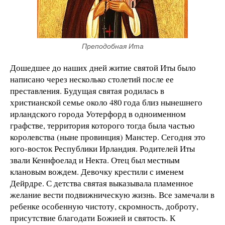
Преподобная Ита
Дошедшее до наших дней житие святой Иты было
написано через несколько столетий после ее
преставления. Будущая святая родилась в
христианской семье около 480 года близ нынешнего
ирландского города Уотерфорд в одноименном
графстве, территория которого тогда была частью
королевства (ныне провинция) Манстер. Сегодня это
юго-восток Республики Ирландия. Родителей Иты
звали Кеннфоелад и Некта. Отец был местным
клановым вождем. Девочку крестили с именем
Дейрдре. С детства святая выказывала пламенное
желание вести подвижническую жизнь. Все замечали в
ребенке особенную чистоту, скромность, доброту,
присутствие благодати Божией и святость. К