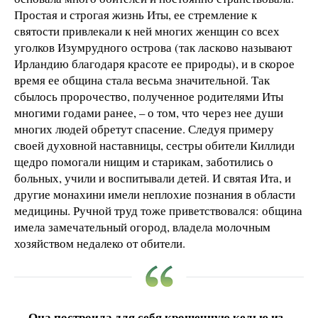
Простая и строгая жизнь Иты, ее стремление к
святости привлекали к ней многих женщин со всех
уголков Изумрудного острова (так ласково называют
Ирландию благодаря красоте ее природы), и в скорое
время ее община стала весьма значительной. Так
сбылось пророчество, полученное родителями Иты
многими годами ранее, – о том, что через нее души
многих людей обретут спасение. Следуя примеру
своей духовной наставницы, сестры обители Киллиди
щедро помогали нищим и старикам, заботились о
больных, учили и воспитывали детей. И святая Ита, и
другие монахини имели неплохие познания в области
медицины. Ручной труд тоже приветствовался: община
имела замечательный огород, владела молочным
хозяйством недалеко от обители.
Она построила для себя крошечную келью из