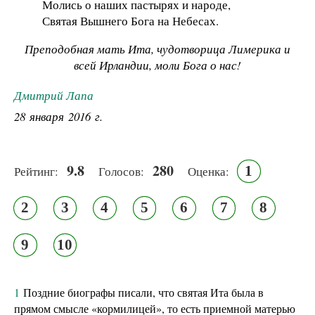
Молись о наших пастырях и народе,
Святая Вышнего Бога на Небесах.
Преподобная мать Ита, чудотворица Лимерика и
всей Ирландии, моли Бога о нас!
Дмитрий Лапа
28 января 2016 г.
9.8
280
1
Рейтинг:
Голосов:
Оценка:
2
3
4
5
6
7
8
9
10
1
Поздние биографы писали, что святая Ита была в
прямом смысле «кормилицей», то есть приемной матерью