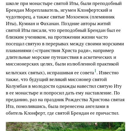
школе при монастыре святой Иты, были преподобный
Брендан Мореплаватель, игумен Клонфертский и
чудотворец, а также святые Мохоемок (племянник
Иты), Кумиан и Фаханан. Поздние авторы житий
святой Иты писали, что преподобный Брендан был ее
близким учеником, на протяжении жизни часто
посещал святую в перерывах между своими морскими
плаваниями («странствия Христа ради», например
длительные морские путешествия в аскетических и
миссионерских целях, были излюбленной практикой
1
кельтских святых), испрашивая ее совета
. Известно
также, что будущий великий миссионер святой
Колумбан в молодости однажды навестил святую Иту
в ее монастыре и попросил дать ему наставление. По
преданию, раз на праздник Рождества Христова святая
Ита, помолившись, была перенесена ангелами в
обитель Клонферт, где святой Брендан ее причастил.