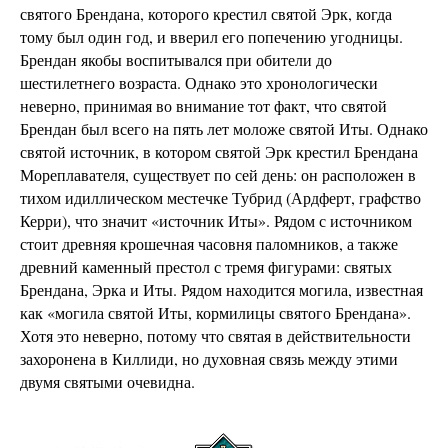
святого Брендана, которого крестил святой Эрк, когда
тому был один год, и вверил его попечению угодницы.
Брендан якобы воспитывался при обители до
шестилетнего возраста. Однако это хронологически
неверно, принимая во внимание тот факт, что святой
Брендан был всего на пять лет моложе святой Иты. Однако
святой источник, в котором святой Эрк крестил Брендана
Мореплавателя, существует по сей день: он расположен в
тихом идиллическом местечке Тубрид (Ардферт, графство
Керри), что значит «источник Иты». Рядом с источником
стоит древняя крошечная часовня паломников, а также
древний каменный престол с тремя фигурами: святых
Брендана, Эрка и Иты. Рядом находится могила, известная
как «могила святой Иты, кормилицы святого Брендана».
Хотя это неверно, потому что святая в действительности
захоронена в Киллиди, но духовная связь между этими
двумя святыми очевидна.