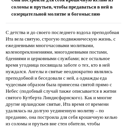
соломы и прутьев, чтобы предаваться в ней в
созерцательной молитве и богомыслию
С детства и до своего последнего вздоха преподобная
Ита вела святую, строгую подвижническую жизнь, с
ежедневными многочасовыми молитвами,
коленопреклонениями, многодневными постами,
бдениями и церковными службами; все остальное
время угодница посвящала заботе о тех, кто в ней
нуждался. Ангелы и святые неоднократно являлись
преподобной и беседовали с ней, а однажды еда
чудесным образом была принесена святой прямо с
Небес (подобный случай также описывается в житии
святого Кутберта Линдисфарнского). Как и многие
другие ирландские святые, Ита время от времени
удалялась на долгую уединенную молитву – по
преданию, она построила для себя крошечную келью
из соломы и прутьев вне стен обители, чтобы