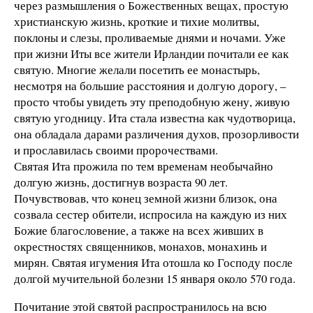
через размышления о Божественных вещах, простую
христианскую жизнь, кроткие и тихие молитвы,
поклоны и слезы, проливаемые днями и ночами. Уже
при жизни Иты все жители Ирландии почитали ее как
святую. Многие желали посетить ее монастырь,
несмотря на большие расстояния и долгую дорогу, –
просто чтобы увидеть эту преподобную жену, живую
святую угодницу. Ита стала известна как чудотворица,
она обладала дарами различения духов, прозорливости
и прославилась своими пророчествами.
Святая Ита прожила по тем временам необычайно
долгую жизнь, достигнув возраста 90 лет.
Почувствовав, что конец земной жизни близок, она
созвала сестер обители, испросила на каждую из них
Божие благословение, а также на всех живших в
окрестностях священников, монахов, монахинь и
мирян. Святая игумения Ита отошла ко Господу после
долгой мучительной болезни 15 января около 570 года.
Почитание этой святой распространилось на всю