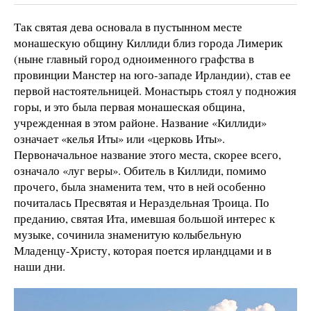
Так святая дева основала в пустынном месте
монашескую общину Киллиди близ города Лимерик
(ныне главный город одноименного графства в
провинции Манстер на юго-западе Ирландии), став ее
первой настоятельницей. Монастырь стоял у подножия
горы, и это была первая монашеская община,
учрежденная в этом районе. Название «Киллиди»
означает «келья Иты» или «церковь Иты».
Первоначальное название этого места, скорее всего,
означало «луг веры». Обитель в Киллиди, помимо
прочего, была знаменита тем, что в ней особенно
почиталась Пресвятая и Нераздельная Троица. По
преданию, святая Ита, имевшая большой интерес к
музыке, сочинила знаменитую колыбельную
Младенцу-Христу, которая поется ирландцами и в
наши дни.