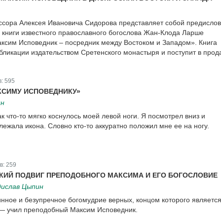
ссора Алексея Ивановича Сидорова представляет собой предислов
 книги известного православного богослова Жан-Клода Ларше
сим Исповедник – посредник между Востоком и Западом». Книга
убликации издательством Сретенского монастыря и поступит в прод
в:
595
КСИМУ ИСПОВЕДНИКУ»
ин
ак что-то мягко коснулось моей левой ноги. Я посмотрел вниз и
лежала икона. Словно кто-то аккуратно положил мне ее на ногу.
в:
259
КИЙ ПОДВИГ ПРЕПОДОБНОГО МАКСИМА И ЕГО БОГОСЛОВИЕ
ислав Цыпин
инное и безупречное богомудрие верных, концом которого являетс
 — учил преподобный Максим Исповедник.