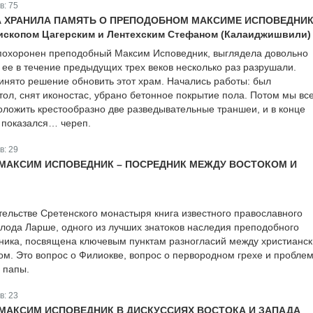
в:
75
А ХРАНИЛА ПАМЯТЬ О ПРЕПОДОБНОМ МАКСИМЕ ИСПОВЕДНИК
пископом Цагерским и Лентехским Стефаном (Калаиджишвили)
 похоронен преподобный Максим Исповедник, выглядела довольно
к ее в течение предыдущих трех веков несколько раз разрушали.
инято решение обновить этот храм. Начались работы: был
ол, снят иконостас, убрано бетонное покрытие пола. Потом мы все
оложить крестообразно две разведывательные траншеи, и в конце
 показался… череп.
в:
29
МАКСИМ ИСПОВЕДНИК – ПОСРЕДНИК МЕЖДУ ВОСТОКОМ И
ельстве Сретенского монастыря книга известного православного
лода Ларше, одного из лучших знатоков наследия преподобного
ика, посвящена ключевым пунктам разногласий между христианс
ом. Это вопрос о Филиокве, вопрос о первородном грехе и пробле
 папы.
в:
23
МАКСИМ ИСПОВЕДНИК В ДИСКУССИЯХ ВОСТОКА И ЗАПАДА