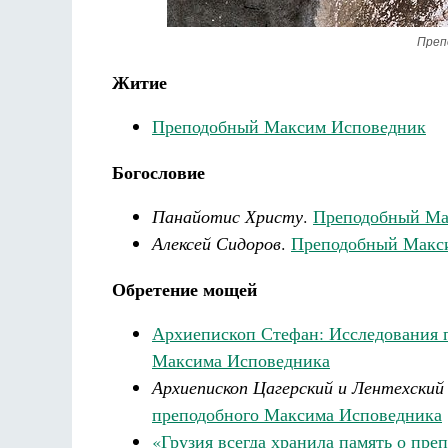
Преп
Житие
Преподобный Максим Исповедник
Богословие
Панайотис Христу
.
Преподобный Мак
Алексей Сидоров
.
Преподобный Макси
Обретение мощей
Архиепископ Стефан: Исследования п
Максима Исповедника
Архиепископ Цагерский и Лентехски
преподобного Максима Исповедника
«Грузия всегда хранила память о пр