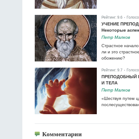
Рейтинг:
9.6
Голосо
|
УЧЕНИЕ ПРЕПОД
Некоторые аспе
Петр Малков
Страстное начало 
ли и это страстн
обожению?
Рейтинг:
9.7
Голосо
|
ПРЕПОДОБНЫЙ 
И ТЕЛА
Петр Малков
«Шествуя путем ц
послесуществован
Комментарии