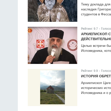
Тему доклада для
наследия Григори
студентов в Фесс
Рейтинг:
9.7
Голосо
|
АРХИЕПИСКОП С
ДЕЙСТВИТЕЛЬН
Целью встречи бы
Исповедника, кот
Рейтинг:
9.9
Голосо
|
ИСТОРИЯ ОБРЕ
Архиепископ Цаге
исторических ист
Исповедника и о р