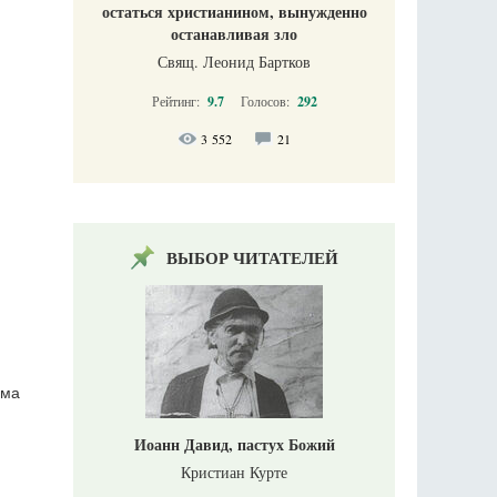
остаться христианином, вынужденно
останавливая зло
Свящ. Леонид Бартков
Рейтинг:
9.7
Голосов:
292
3 552
21
ВЫБОР ЧИТАТЕЛЕЙ
има
Иоанн Давид, пастух Божий
Кристиан Курте