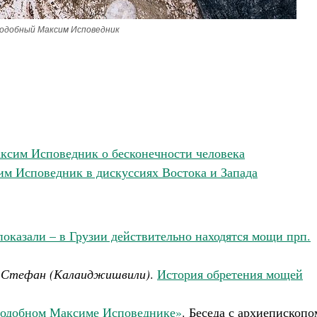
одобный Максим Исповедник
сим Исповедник о бесконечности человека
м Исповедник в дискуссиях Востока и Запада
оказали – в Грузии действительно находятся мощи прп.
й Стефан (Калаиджишвили)
.
История обретения мощей
еподобном Максиме Исповеднике»
. Беседа с архиепископо