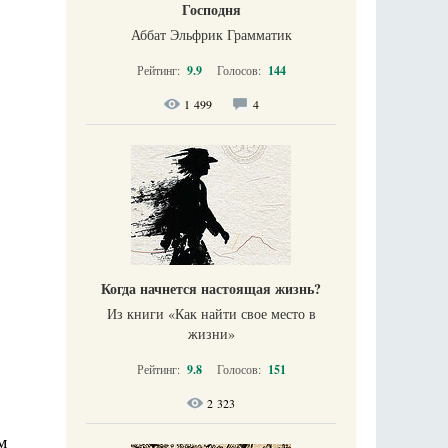
Господня
Аббат Эльфрик Грамматик
Рейтинг:
9.9
Голосов:
144
1 499
4
Когда начнется настоящая жизнь?
Из книги «Как найти свое место в
жизни​»
Рейтинг:
9.8
Голосов:
151
2 323
м