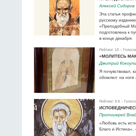
Алексей Сидоров
Эта статья профе
русскому изданию
«Преподобный Мак
подготовлена к п
в конце декабря.
Рейтинг:
10
Голосо
|
«МОЛИТЕСЬ МА
Дмитрий Кокоул
Я почувствовал, к
обомлел: на ноге 
Рейтинг:
9.8
Голосо
|
ИСПОВЕДНИЧЕС
Протоиерей Влад
«Любовь есть ист
Благо и Истина»,