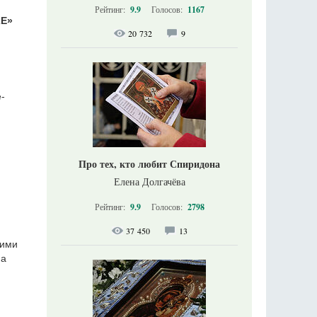
Рейтинг:
9.9
Голосов:
1167
Е»
20 732
9
-
Про тех, кто любит Спиридона
Елена Долгачёва
Рейтинг:
9.9
Голосов:
2798
37 450
13
кими
ма