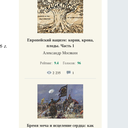
Европейский нацизм: корни, крона,
6 г.
плоды. Часть 1
Александр Мосякин
Рейтинг:
9.4
Голосов:
96
2 235
1
Бремя меча и исцеление сердца: как