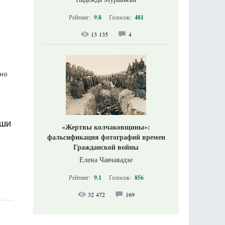
Рейтинг:
9.8
Голосов:
481
13 135
4
ано
УШИ
«Жертвы колчаковщины»:
фальсификация фотографий времен
Гражданской войны
Елена Чавчавадзе
Рейтинг:
9.1
Голосов:
856
32 472
169