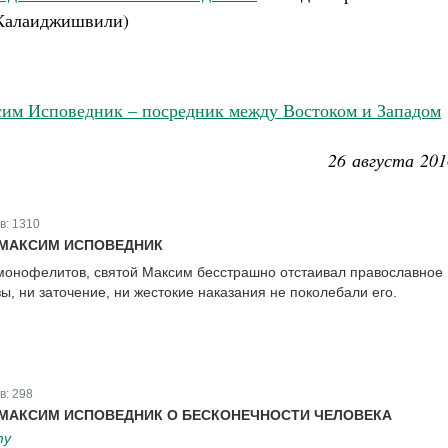
(Калаиджишвили)
им Исповедник – посредник между Востоком и Западом
26 августа 201
в:
1310
МАКСИМ ИСПОВЕДНИК
монофелитов, святой Максим бесстрашно отстаивал православное
зы, ни заточение, ни жестокие наказания не поколебали его.
в:
298
МАКСИМ ИСПОВЕДНИК О БЕСКОНЕЧНОСТИ ЧЕЛОВЕКА
ту