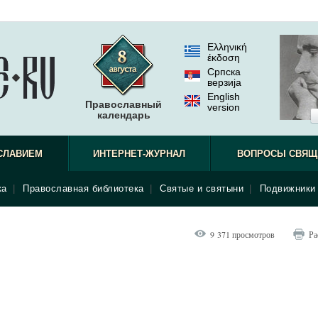
Ελληνική
έκδοση
Српска
верзиjа
English
Православный
version
календарь
СЛАВИЕМ
ИНТЕРНЕТ-ЖУРНАЛ
ВОПРОСЫ СВЯЩ
ка
|
Православная библиотека
|
Святые и святыни
|
Подвижники 
9 371 просмотров
Ра