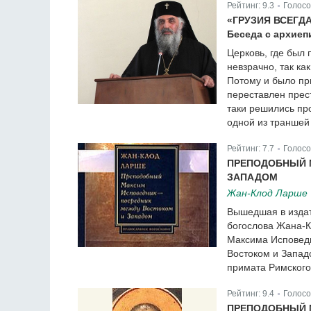
Рейтинг:
9.3
Голосо
|
«ГРУЗИЯ ВСЕГД
Беседа с архие
Церковь, где был
невзрачно, так ка
Потому и было пр
переставлен прест
таки решились пр
одной из траншей
Рейтинг:
7.7
Голосо
|
ПРЕПОДОБНЫЙ 
ЗАПАДОМ
Жан-Клод Ларше
Вышедшая в издат
богослова Жана-К
Максима Исповедн
Востоком и Запад
примата Римского
Рейтинг:
9.4
Голосо
|
ПРЕПОДОБНЫЙ 