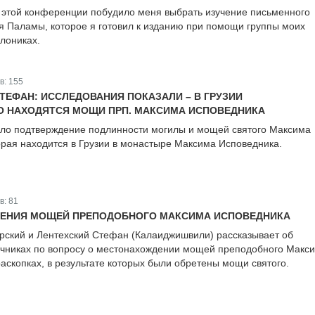
 этой конференции побудило меня выбрать изучение письменного
я Паламы, которое я готовил к изданию при помощи группы моих
алониках.
в:
155
ТЕФАН: ИССЛЕДОВАНИЯ ПОКАЗАЛИ – В ГРУЗИИ
О НАХОДЯТСЯ МОЩИ ПРП. МАКСИМА ИСПОВЕДНИКА
ло подтверждение подлинности могилы и мощей святого Максима
орая находится в Грузии в монастыре Максима Исповедника.
в:
81
ТЕНИЯ МОЩЕЙ ПРЕПОДОБНОГО МАКСИМА ИСПОВЕДНИКА
рский и Лентехский Стефан (Калаиджишвили) рассказывает об
очниках по вопросу о местонахождении мощей преподобного Макс
аскопках, в результате которых были обретены мощи святого.