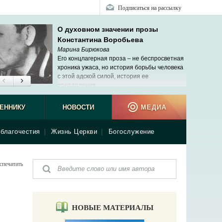
Подписаться на рассылку
О духовном значении прозы
Константина Воробьева
Марина Бирюкова
Его концлагерная проза – не беспросветная
хроника ужаса, но история борьбы человека
с этой адской силой, история ее
преодоления.
ЕННИКУ
НОВОСТИ
МЕДИА
благочестия
|
Жизнь Церкви
|
Богослужение
спечатать
НОВЫЕ МАТЕРИАЛЫ