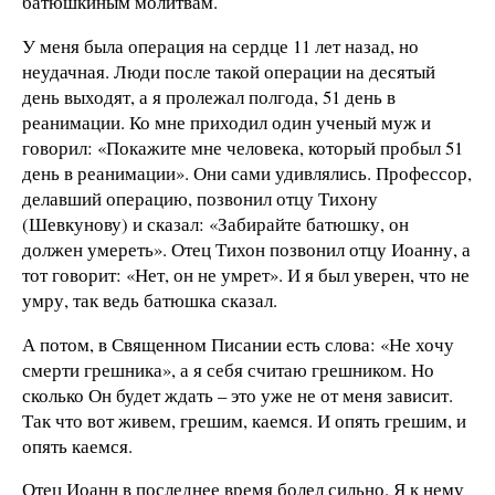
батюшкиным молитвам.
У меня была операция на сердце 11 лет назад, но
неудачная. Люди после такой операции на десятый
день выходят, а я пролежал полгода, 51 день в
реанимации. Ко мне приходил один ученый муж и
говорил: «Покажите мне человека, который пробыл 51
день в реанимации». Они сами удивлялись. Профессор,
делавший операцию, позвонил отцу Тихону
(Шевкунову) и сказал: «Забирайте батюшку, он
должен умереть». Отец Тихон позвонил отцу Иоанну, а
тот говорит: «Нет, он не умрет». И я был уверен, что не
умру, так ведь батюшка сказал.
А потом, в Священном Писании есть слова: «Не хочу
смерти грешника», а я себя считаю грешником. Но
сколько Он будет ждать – это уже не от меня зависит.
Так что вот живем, грешим, каемся. И опять грешим, и
опять каемся.
Отец Иоанн в последнее время болел сильно. Я к нему