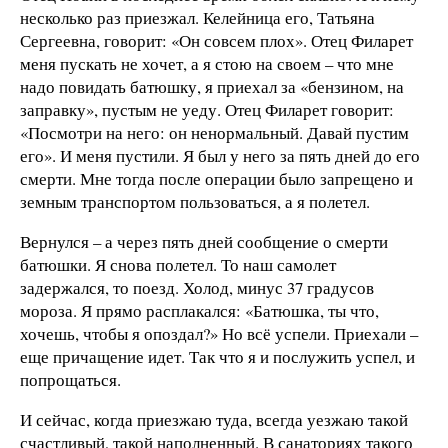
несколько раз приезжал. Келейница его, Татьяна
Сергеевна, говорит: «Он совсем плох». Отец Филарет
меня пускать не хочет, а я стою на своем – что мне
надо повидать батюшку, я приехал за «бензином, на
заправку», пустым не уеду. Отец Филарет говорит:
«Посмотри на него: он ненормальный. Давай пустим
его». И меня пустили. Я был у него за пять дней до его
смерти. Мне тогда после операции было запрещено и
земным транспортом пользоваться, а я полетел.
Вернулся – а через пять дней сообщение о смерти
батюшки. Я снова полетел. То наш самолет
задержался, то поезд. Холод, минус 37 градусов
мороза. Я прямо расплакался: «Батюшка, ты что,
хочешь, чтобы я опоздал?» Но всё успели. Приехали –
еще причащение идет. Так что я и послужить успел, и
попрощаться.
И сейчас, когда приезжаю туда, всегда уезжаю такой
счастливый, такой наполненный. В санаториях такого