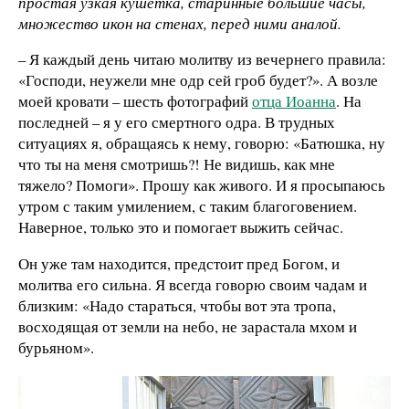
простая узкая кушетка, старинные большие часы,
множество икон на стенах, перед ними аналой.
– Я каждый день читаю молитву из вечернего правила:
«Господи, неужели мне одр сей гроб будет?». А возле
моей кровати – шесть фотографий
отца Иоанна
. На
последней – я у его смертного одра. В трудных
ситуациях я, обращаясь к нему, говорю: «Батюшка, ну
что ты на меня смотришь?! Не видишь, как мне
тяжело? Помоги». Прошу как живого. И я просыпаюсь
утром с таким умилением, с таким благоговением.
Наверное, только это и помогает выжить сейчас.
Он уже там находится, предстоит пред Богом, и
молитва его сильна. Я всегда говорю своим чадам и
близким: «Надо стараться, чтобы вот эта тропа,
восходящая от земли на небо, не зарастала мхом и
бурьяном».