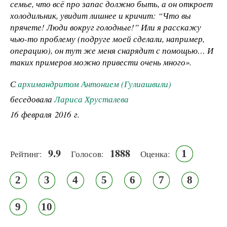
семье, что всё про запас должно быть, а он откроет
холодильник, увидит лишнее и кричит: “Что вы
прячете! Люди вокруг голодные!” Или я расскажу
чью-то проблему (подруге моей сделали, например,
операцию), он тут же меня снарядит с помощью… И
таких примеров можно привести очень много».
С
архимандритом Антонием (Гулиашвили)
беседовала
Лариса Хрусталева
16 февраля 2016 г.
9.9
1888
1
Рейтинг:
Голосов:
Оценка:
2
3
4
5
6
7
8
9
10