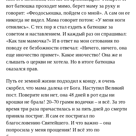
вот батюшка проходит мимо, берет маму за руку и
говорит: «Феодосьюшка, пойдем со мной». А сам он ее
никогда не видел. Мама говорит потом: «У меня ноги
отнялись». С тех пор я стал ездить к батюшке за
советом и наставлением. И каждый раз он спрашивал:
«Как там мамочка?» И в ответ на мои сетования по
поводу ее безбожности отвечал: «Ничего, ничего, она
еще иночество примет». Какое иночество! Она же и
слышать о церкви не хотела. Но в итоге батюшка
оказался прав.
Путь ее земной жизни подходил к концу, я очень
скорбел, что мама далека от Бога. Наступил Великий
пост. Поверите или нет, она 48 дней в рот еды ни
крошки не брала! 20–70 грамм водички – и всё. За это
время три раза причастилась и за пять дней до смерти
приняла постриг. Я сам ее постригал по
благословению Святейшего. И что важно – она
попросила у меня прощения! И всё это по