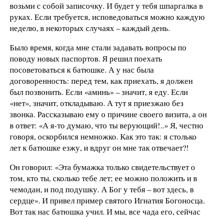
возьми с собой записочку. И будет у тебя шпаргалка в
руках. Если требуется, исповедоваться можно каждую
неделю, в некоторых случаях – каждый день.
Было время, когда мне стали задавать вопросы по
поводу новых паспортов. Я решил поехать
посоветоваться к батюшке. А у нас была
договоренность: перед тем, как приехать, я должен
был позвонить. Если «аминь» – значит, я еду. Если
«нет», значит, откладываю. А тут я приезжаю без
звонка. Рассказываю ему о причине своего визита, а он
в ответ: «А я-то думаю, что ты верующий!..» Я, честно
говоря, оскорбился немножко. Как это так: я столько
лет к батюшке езжу, и вдруг он мне так отвечает?!
Он говорил: «Эта бумажка только свидетельствует о
том, кто ты, сколько тебе лет; ее можно положить и в
чемодан, и под подушку. А Бог у тебя – вот здесь, в
сердце». И привел пример святого Игнатия Богоносца.
Вот так нас батюшка учил. И мы, все чада его, сейчас