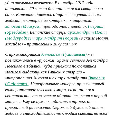
удивительным человеком. В октябре 2015 года
исполнилось 50 лет со дня принятия им священного
сана. Батюшке довелось общаться с уникальными
людьми, некоторые из которых – митрополит
Зиновий (Мажуга)
, преподобноисповедник
Гавриил
(Ургебадзе)
, Бетанские старцы
архимандрит Иоанн
(Майсурадзе) и архимандрит Георгий
(в схиме Иоанн,
Мхеидзе) – причислены к лику святых.
С архимандритом
Антонием (Гулиашвили)
мы
познакомились в «русском» храме святого Александра
Невского в Тбилиси, куда приехали поклониться
могилам выдающихся Глинских старцев –
митрополита Зиновия и схиархимандрита
Виталия
(Сидоренко)
. Неторопливые манеры, приглушенный
голос, отменное чувство юмора, самоирония и
неотразимое человеческое обаяние пленяют с первой
минуты. Ему не нужно задавать вопросы, он –
прекрасный рассказчик. Огромный духовный опыт,
любовь и снисходительность к людям сквозят во всех