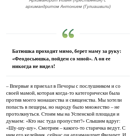
Архимандрит Иоанн (Крестьянкин) с 
архимандритом Антонием (Гулиашвили)
Батюшка проходит мимо, берет маму за руку:
«Феодосьюшка, пойдем со мной». А он ее
никогда не видел!
– Впервые я приехал в Печоры с послушником и со
своей мамой, которая когда-то категорически была
против моего монашества и священства. Мы хотели
попасть в пещеры, но народу было множество – не
протолкнуться. Стоим мы на Успенской площади и
думаем: «Кто нас туда пропустит?» Слышим вдруг:
«Шу-шу-шу». Смотрим – какого-то старичка ведут. С
ним его келейник, сейчас он архимандрит Филарет. И