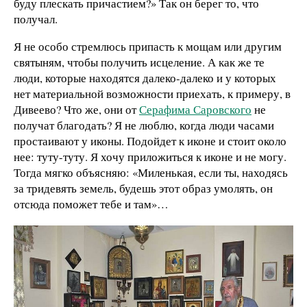
буду плескать причастием?» Так он берег то, что
получал.
Я не особо стремлюсь припасть к мощам или другим
святыням, чтобы получить исцеление. А как же те
люди, которые находятся далеко-далеко и у которых
нет материальной возможности приехать, к примеру, в
Дивеево? Что же, они от
Серафима Саровского
не
получат благодать? Я не люблю, когда люди часами
простаивают у иконы. Подойдет к иконе и стоит около
нее: туту-туту. Я хочу приложиться к иконе и не могу.
Тогда мягко объясняю: «Миленькая, если ты, находясь
за тридевять земель, будешь этот образ умолять, он
отсюда поможет тебе и там»…