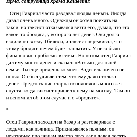
Ирма, сотрудница храма Кашвети:
– Отец Гавриил часто раздавал людям деньги. Иногда
давал очень много. Однажды он хотел поехать на
такси, но таксист отказывался везти его, думая, что это
какой-то бродяга, у которого нет денег. Они долго
ездили по всему Тбилиси, и таксист переживал, что
этому бродяге нечем будет заплатить. У него были
финансовые проблемы в семье. Но потом отец Гавриил
дал ему много денег и сказал: «Возьми для твоей
семьи. Ты еще придешь ко мне». Водитель ничего не
понял. Он был удивлен тем, что ему дали столько
денег. Предсказание старца исполнилось много лет
спустя, когда таксист пришел к нему на могилу. Там он
и вспомнил об этом случае и о «бродяге».
*
Отец Гавриил заходил на базар и разговаривал с
людьми, как пьяница. Прикидываясь пьяным, он
некоторым продавцам вместо двух лари давал десять.