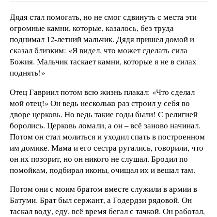
Дядя стал помогать, но не смог сдвинуть с места эти
огромные камни, которые, казалось, без труда
поднимал 12-летний мальчик. Дядя пришел домой и
сказал близким: «Я видел, что может сделать сила
Божия. Мальчик таскает камни, которые я не в силах
поднять!»
Отец Гавриил потом всю жизнь плакал: «Что сделал
мой отец!» Он ведь несколько раз строил у себя во
дворе церковь. Но ведь такие годы были! С религией
боролись. Церковь ломали, а он – всё заново начинал.
Потом он стал молиться и уходил спать в построенном
им домике. Мама и его сестра ругались, говорили, что
он их позорит, но он никого не слушал. Бродил по
помойкам, подбирал иконы, очищал их и вешал там.
Потом они с моим братом вместе служили в армии в
Батуми. Брат был сержант, а Годердзи рядовой. Он
таскал воду, еду, всё время бегал с тачкой. Он работал,