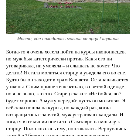
Место, где находилась могила старца Гавриила
Когда-то я очень хотела пойти на курсы иконописцев,
но муж был категорически против. Как я его ни
уговаривала, ни умоляла – и слышать не хочет. Что
делать! Я стала молиться старцу и увидела его во сне.
Будто бы он заходит в храм Кашвети. Останавливается
у иконы. С ним пришел еще кто-то, в светлой одежде,
но я не знаю, кто это. Старец сказал: «Не бойся, всё
будет хорошо. А мужу передай: пусть он молится». Я
всё-таки пошла на курсы, но каждый раз, когда
возвращалась с занятий, муж устраивал скандалы. И
тогда я в отчаянии поехала в Самтавро на могилу к
старцу. Пожаловалась ему, поплакалась. Вернувшись
домой в Тбилиси, я поразилась происшедшим