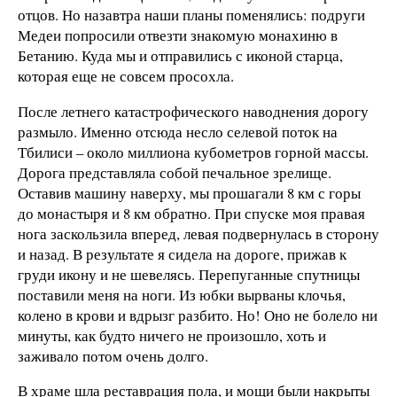
отцов. Но назавтра наши планы поменялись: подруги
Медеи попросили отвезти знакомую монахиню в
Бетанию. Куда мы и отправились с иконой старца,
которая еще не совсем просохла.
После летнего катастрофического наводнения дорогу
размыло. Именно отсюда несло селевой поток на
Тбилиси – около миллиона кубометров горной массы.
Дорога представляла собой печальное зрелище.
Оставив машину наверху, мы прошагали 8 км с горы
до монастыря и 8 км обратно. При спуске моя правая
нога заскользила вперед, левая подвернулась в сторону
и назад. В результате я сидела на дороге, прижав к
груди икону и не шевелясь. Перепуганные спутницы
поставили меня на ноги. Из юбки вырваны клочья,
колено в крови и вдрызг разбито. Но! Оно не болело ни
минуты, как будто ничего не произошло, хоть и
заживало потом очень долго.
В храме шла реставрация пола, и мощи были накрыты