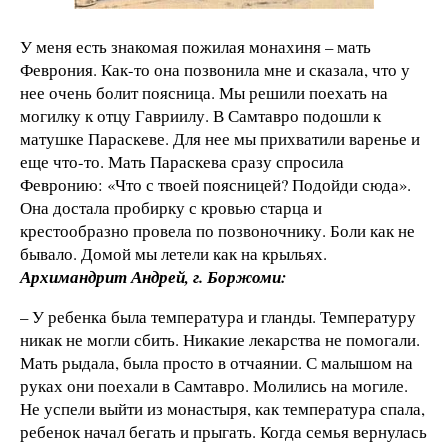
У меня есть знакомая пожилая монахиня – мать
Феврония. Как-то она позвонила мне и сказала, что у
нее очень болит поясница. Мы решили поехать на
могилку к отцу Гавриилу. В Самтавро подошли к
матушке Параскеве. Для нее мы прихватили варенье и
еще что-то. Мать Параскева сразу спросила
Февронию: «Что с твоей поясницей? Подойди сюда».
Она достала пробирку с кровью старца и
крестообразно провела по позвоночнику. Боли как не
бывало. Домой мы летели как на крыльях.
Архимандрит Андрей, г. Боржоми:
– У ребенка была температура и гланды. Температуру
никак не могли сбить. Никакие лекарства не помогали.
Мать рыдала, была просто в отчаянии. С малышом на
руках они поехали в Самтавро. Молились на могиле.
Не успели выйти из монастыря, как температура спала,
ребенок начал бегать и прыгать. Когда семья вернулась