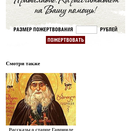
Смотри также
Рассказы о старце Гаврииле