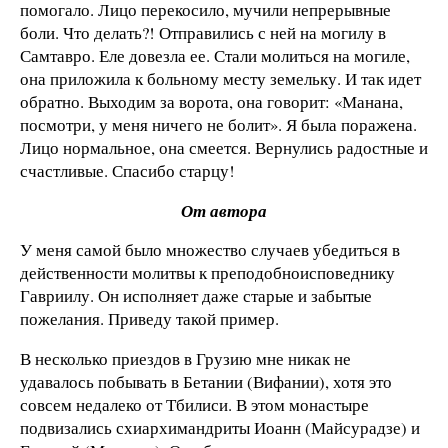
помогало. Лицо перекосило, мучили непрерывные
боли. Что делать?! Отправились с ней на могилу в
Самтавро. Еле довезла ее. Стали молиться на могиле,
она приложила к больному месту земельку. И так идет
обратно. Выходим за ворота, она говорит: «Манана,
посмотри, у меня ничего не болит». Я была поражена.
Лицо нормальное, она смеется. Вернулись радостные и
счастливые. Спасибо старцу!
От автора
У меня самой было множество случаев убедиться в
действенности молитвы к преподобноисповеднику
Гавриилу. Он исполняет даже старые и забытые
пожелания. Приведу такой пример.
В несколько приездов в Грузию мне никак не
удавалось побывать в Бетании (Вифании), хотя это
совсем недалеко от Тбилиси. В этом монастыре
подвизались схиархимандриты Иоанн (Майсурадзе) и