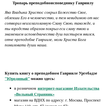
Тропарь преподобноисповеднику Гавриилу
Яко Владыка Христос сокрыл Божество Свое,
облекши Его в человечество, и тем невидимою от нас
сотворил неизглаголанную Славу Свою, такожде, и
ты юродства образом покрыл еси славу твою и
знамением исповедничества душ пастырем явился,
отче преподобне Гаврииле, моли Христа Бога
помиловати души наша.
Купить книгу о преподобном Гаврииле Ургебадзе
"Юродивый"
можно здесь:
интернет-магазине Издательства
в розничном
«Вольный Странник»
магазин на ВДНХ по адресу: г. Москва, Проспект
Мира 119, стр. 57 (павильон 57)