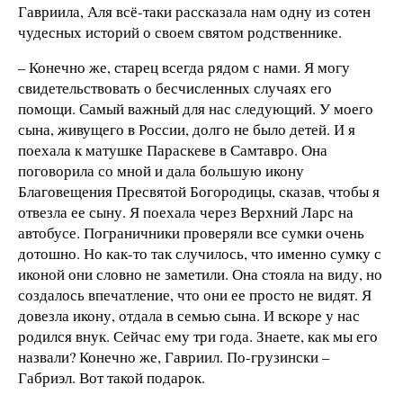
Гавриила, Аля всё-таки рассказала нам одну из сотен
чудесных историй о своем святом родственнике.
– Конечно же, старец всегда рядом с нами. Я могу
свидетельствовать о бесчисленных случаях его
помощи. Самый важный для нас следующий. У моего
сына, живущего в России, долго не было детей. И я
поехала к матушке Параскеве в Самтавро. Она
поговорила со мной и дала большую икону
Благовещения Пресвятой Богородицы, сказав, чтобы я
отвезла ее сыну. Я поехала через Верхний Ларс на
автобусе. Пограничники проверяли все сумки очень
дотошно. Но как-то так случилось, что именно сумку с
иконой они словно не заметили. Она стояла на виду, но
создалось впечатление, что они ее просто не видят. Я
довезла икону, отдала в семью сына. И вскоре у нас
родился внук. Сейчас ему три года. Знаете, как мы его
назвали? Конечно же, Гавриил. По-грузински –
Габриэл. Вот такой подарок.