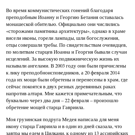
Во время коммунистических гонений благодаря
преподобным Иоанну и Георгию Бетания оставалась
монашеской обителью. Официально они числились
«сторожами памятника архитектуры», однако в храме
висели иконы, горели лампады, шли богослужения,
отцы совершали требы. По свидетельствам очевидцев,
по молитвам старцев Иоанна и Георгия бывали случаи
исцелений. За высокую подвижническую жизнь их
называли ангелами. В 2003 году они были причислены
к лику преподобноисповедников, а 20 февраля 2014
года их мощи были обретены и перенесены в храм, где
сейчас покоятся в двух резных деревянных раках
напротив алтаря. Мне кажется примечательным, что
буквально через два дня – 22 февраля – произошло
обретение мощей старца Гавриила.
Моя грузинская подруга Медея написала для меня
икону старца Гавриила и в один из дней сказала, что
завтра мы едем в Цилкани, к одному из 13 ассирийских