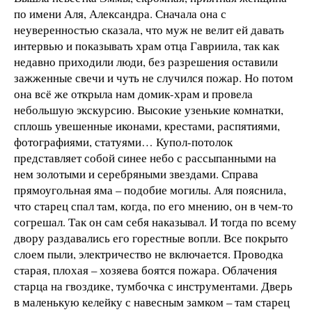
по имени Аля, Александра. Сначала она с
неуверенностью сказала, что муж не велит ей давать
интервью и показывать храм отца Гавриила, так как
недавно приходили люди, без разрешения оставили
зажженные свечи и чуть не случился пожар. Но потом
она всё же открыла нам домик-храм и провела
небольшую экскурсию. Высокие узенькие комнатки,
сплошь увешенные иконами, крестами, распятиями,
фотографиями, статуями… Купол-потолок
представляет собой синее небо с рассыпанными на
нем золотыми и серебряными звездами. Справа
прямоугольная яма – подобие могилы. Аля пояснила,
что старец спал там, когда, по его мнению, он в чем-то
согрешал. Так он сам себя наказывал. И тогда по всему
двору раздавались его горестные вопли. Все покрыто
слоем пыли, электричество не включается. Проводка
старая, плохая – хозяева боятся пожара. Облачения
старца на гвоздике, тумбочка с инструментами. Дверь
в маленькую келейку с навесным замком – там старец