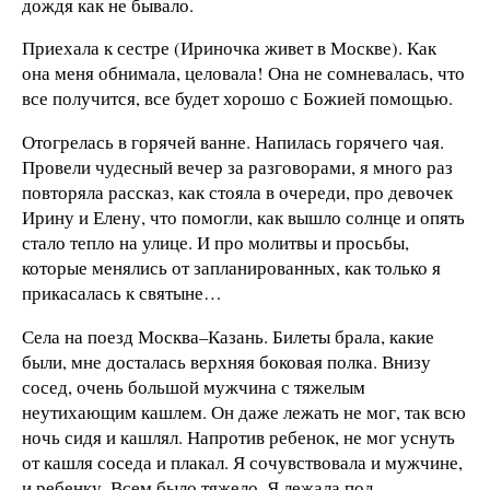
дождя как не бывало.
Приехала к сестре (Ириночка живет в Москве). Как
она меня обнимала, целовала! Она не сомневалась, что
все получится, все будет хорошо с Божией помощью.
Отогрелась в горячей ванне. Напилась горячего чая.
Провели чудесный вечер за разговорами, я много раз
повторяла рассказ, как стояла в очереди, про девочек
Ирину и Елену, что помогли, как вышло солнце и опять
стало тепло на улице. И про молитвы и просьбы,
которые менялись от запланированных, как только я
прикасалась к святыне…
Села на поезд Москва–Казань. Билеты брала, какие
были, мне досталась верхняя боковая полка. Внизу
сосед, очень большой мужчина с тяжелым
неутихающим кашлем. Он даже лежать не мог, так всю
ночь сидя и кашлял. Напротив ребенок, не мог уснуть
от кашля соседа и плакал. Я сочувствовала и мужчине,
и ребенку. Всем было тяжело. Я лежала под