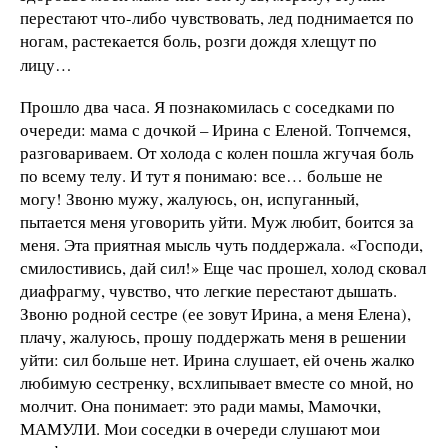
перестают что-либо чувствовать, лед поднимается по
ногам, растекается боль, розги дождя хлещут по
лицу…
Прошло два часа. Я познакомилась с соседками по
очереди: мама с дочкой – Ирина с Еленой. Топчемся,
разговариваем. От холода с колен пошла жгучая боль
по всему телу. И тут я понимаю: все… больше не
могу! Звоню мужу, жалуюсь, он, испуганный,
пытается меня уговорить уйти. Муж любит, боится за
меня. Эта приятная мысль чуть поддержала. «Господи,
смилостивись, дай сил!» Еще час прошел, холод сковал
диафрагму, чувство, что легкие перестают дышать.
Звоню родной сестре (ее зовут Ирина, а меня Елена),
плачу, жалуюсь, прошу поддержать меня в решении
уйти: сил больше нет. Ирина слушает, ей очень жалко
любимую сестренку, всхлипывает вместе со мной, но
молчит. Она понимает: это ради мамы, Мамочки,
МАМУЛИ. Мои соседки в очереди слушают мои