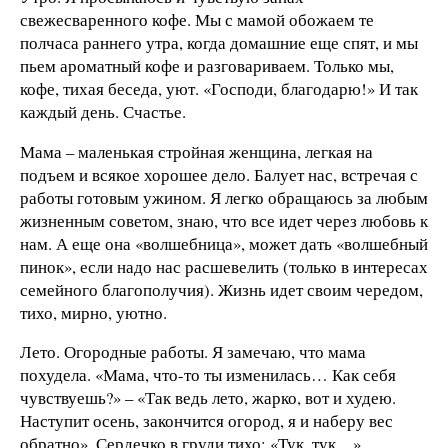
свежесваренного кофе. Мы с мамой обожаем те
полчаса раннего утра, когда домашние еще спят, и мы
пьем ароматный кофе и разговариваем. Только мы,
кофе, тихая беседа, уют. «Господи, благодарю!» И так
каждый день. Счастье.
Мама – маленькая стройная женщина, легкая на
подъем и всякое хорошее дело. Балует нас, встречая с
работы готовым ужином. Я легко обращаюсь за любым
жизненным советом, знаю, что все идет через любовь к
нам. А еще она «волшебница», может дать «волшебный
пинок», если надо нас расшевелить (только в интересах
семейного благополучия). Жизнь идет своим чередом,
тихо, мирно, уютно.
Лето. Огородные работы. Я замечаю, что мама
похудела. «Мама, что-то ты изменилась… Как себя
чувствуешь?» – «Так ведь лето, жарко, вот и худею.
Наступит осень, закончится огород, я и наберу вес
обратно». Сердечко в груди тихо: «Тук, тук…»