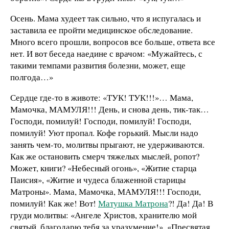
Осень. Мама худеет так сильно, что я испугалась и
заставила ее пройти медицинское обследование.
Много всего прошли, вопросов все больше, ответа все
нет. И вот беседа наедине с врачом: «Мужайтесь, с
такими темпами развития болезни, может, еще
полгода…»
Сердце где-то в животе: «ТУК! ТУК!!!»… Мама,
Мамочка, МАМУЛЯ!!! День, и снова день, тик-так…
Господи, помилуй! Господи, помилуй! Господи,
помилуй! Уют пропал. Кофе горький. Мысли надо
занять чем-то, молитвы прыгают, не удерживаются.
Как же остановить смерч тяжелых мыслей, ропот?
Может, книги? «Небесный огонь», «Житие старца
Паисия», «Житие и чудеса блаженной старицы
Матроны». Мама, Мамочка, МАМУЛЯ!!! Господи,
помилуй! Как же! Вот!
Матушка Матрона
?! Да! Да! В
груди молитвы: «Ангеле Христов, хранителю мой
святый, благодарю тебя за уразумение!», «Пресвятая