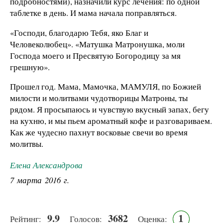
подробностями), назначили курс лечения: по одной
таблетке в день. И мама начала поправляться.
«Господи, благодарю Тебя, яко Благ и
Человеколюбец». «Матушка Матронушка, моли
Господа моего и Пресвятую Богородицу за мя
грешную».
Прошел год. Мама, Мамочка, МАМУЛЯ, по Божией
милости и молитвами чудотворицы Матроны, ты
рядом. Я просыпаюсь и чувствую вкусный запах, бегу
на кухню, и мы пьем ароматный кофе и разговариваем.
Как же чудесно пахнут восковые свечи во время
молитвы.
Елена Александрова
7 марта 2016 г.
9.9
3682
1
Рейтинг:
Голосов:
Оценка: