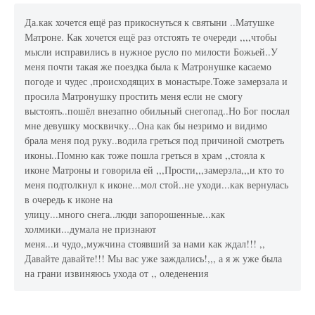
Да.как хочется ещё раз прикоснуться к святыни ..Матушке
Матроне. Как хочется ещё раз отстоять те очереди ,,,,чтобы
мысли исправились в нужное русло по милости Божьей..У
меня почти такая же поездка была к Матронушке касаемо
погоде и чудес ,происходящих в монастыре.Тоже замерзала и
просила Матронушку простить меня если не смогу
выстоять..пошёл внезапно обильный снегопад..Но Бог послал
мне девушку москвичку...Она как бы незримо и видимо
брала меня под руку..водила греться под причиной смотреть
иконы..Помню как тоже пошла греться в храм ,,стояла к
иконе Матроны и говорила ей ,,,Прости,,,замерзла,,,и кто то
меня подтолкнул к иконе...мол стой..не уходи...как вернулась
в очередь к иконе на
улицу...много снега..люди запорошенные...как
холмики...думала не признают
меня...и чудо,,мужчина стоявший за нами как ждал!!! ,,
Давайте давайте!!! Мы вас уже заждались!,,, а я ж уже была
на грани извиняюсь ухода от ,, оледенения