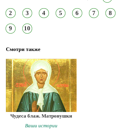
2
3
4
5
6
7
8
9
10
Смотри также
Чудеса блаж. Матронушки
Ваши истории