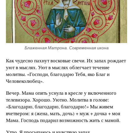
Блаженная Матрона. Современная икона
Как чудесно пахнут восковые свечи. Их запах рождает
уют в мыслях. Уют в мыслях облегчает течение
молитвы. «Господи, благодарю Тебя, яко Благ и
Человеколюбец».
Вечер. Мама опять уснула в кресле у включенного
телевизора. Хорошо. Уютно. Молитва в голове:
«Благодарю, благодарю, благодарю!» Мы живем
вчетвером: я (жена, мать, дочь) + муж + дочка + моя
Мама. Господь подарил возможность жить с мамой.
Утро. Я просыпаюсь и чувствую запах