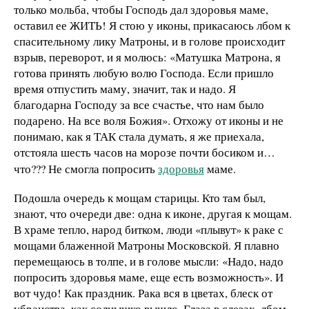
только мольба, чтобы Господь дал здоровья маме,
оставил ее ЖИТЬ! Я стою у иконы, прикасаюсь лбом к
спасительному лику Матроны, и в голове происходит
взрыв, переворот, и я молюсь: «Матушка Матрона, я
готова принять любую волю Господа. Если пришло
время отпустить маму, значит, так и надо. Я
благодарна Господу за все счастье, что нам было
подарено. На все воля Божия». Отхожу от иконы и не
понимаю, как я ТАК стала думать, я же приехала,
отстояла шесть часов на морозе почти босиком и…
что??? Не смогла попросить
здоровья
маме.
Подошла очередь к мощам старицы. Кто там был,
знают, что очереди две: одна к иконе, другая к мощам.
В храме тепло, народ битком, люди «плывут» к раке с
мощами блаженной Матроны Московской. Я плавно
перемещаюсь в толпе, и в голове мысли: «Надо, надо
попросить здоровья маме, еще есть возможность». И
вот чудо! Как праздник. Рака вся в цветах, блеск от
убранства, как солнышко вышло. Глаза в слезах, лбом