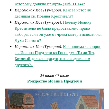
которому должно придти» (Мф. 11:14)?
Иеромонах Иов (Гумеров)
.
Какова история
десницы св. Иоанна Крестителя?
Иеромонах Иов (Гумеров)
.
Почему Иоанну
Крестителю не было предоставлено право
выбора, если он уже от чрева матери исполнился
Духа Святого?
Иеромонах Иов (Гумеров)
.
Как понимать вопрос
св. Иоанна Предтечи ко Господу: «Ты ли Тот,
Который должен придти, или ожидать нам
другого?»
24 июня / 7 июля
Рождество Иоанна Предтечи