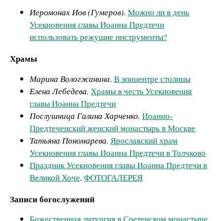
Иеромонах Иов (Гумеров).
Можно ли в день
Усекновения главы Иоанна Предтечи
использовать режущие инструменты?
Храмы
Марина Вологжанина
.
В эпицентре столицы
Елена Лебедева.
Храмы в честь Усекновения
главы Иоанна Предтечи
Послушница Галина Харченко.
Иоанно-
Предтеченский женский монастырь в Москве
Татьяна Пономарева.
Ярославский храм
Усекновения главы Иоанна Предтечи в Толчково
Праздник Усекновения главы Иоанна Предтечи в
Великой Хоче
.
ФОТОГАЛЕРЕЯ
Записи богослужений
Божественная литургия в Сретенском монастыре