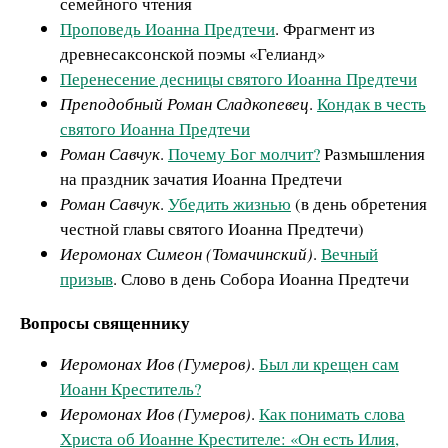
семейного чтения
Проповедь Иоанна Предтечи
. Фрагмент из
древнесаксонской поэмы «Гелианд»
Перенесение десницы святого Иоанна Предтечи
Преподобный Роман Сладкопевец
.
Кондак в честь
святого Иоанна Предтечи
Роман Савчук
.
Почему Бог молчит?
Размышления
на праздник зачатия Иоанна Предтечи
Роман Савчук
.
Убедить жизнью
(в день обретения
честной главы святого Иоанна Предтечи)
Иеромонах Симеон (Томачинский)
.
Вечный
призыв
. Слово в день Собора Иоанна Предтечи
Вопросы священнику
Иеромонах Иов (Гумеров)
.
Был ли крещен сам
Иоанн Креститель?
Иеромонах Иов (Гумеров)
.
Как понимать слова
Христа об Иоанне Крестителе: «Он есть Илия,