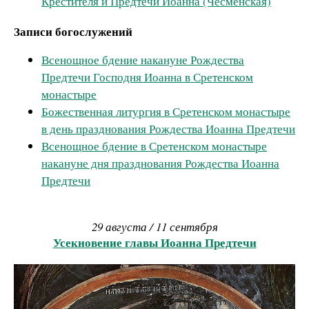
Крестителя и Предтечи Иоанна (Чесменская)
Записи богослужений
Всенощное бдение накануне Рождества
Предтечи Господня Иоанна в Сретенском
монастыре
Божественная литургия в Сретенском монастыре
в день празднования Рождества Иоанна Предтечи
Всенощное бдение в Сретенском монастыре
накануне дня празднования Рождества Иоанна
Предтечи
29 августа / 11 сентября
Усекновение главы Иоанна Предтечи