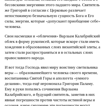
бесовскими энергиями этого падшего мира. Святитель
же Григорий в согласии с Церковью различает
непостижимую безначальную сущность Бога и Его
силы, энергии, которые «допускают приобщение себе»
человека.
Свои насмешки и «обличения» Варлаам Калабрийский
облек в форму рукописей, которые вскоре стали иметь
хождения в образованных слоях византийской элиты, а
затем стали распространяться и в остальных слоях
православного народа.
И вот тогда Господь явил миру воистину светильника
веры — образованнейшего человека своего времени,
воспитанника Святой Горы и апологета «умного
делания», тогда ещё иеромонаха Григория Паламу.
Ему в руки попались сочинения Варлаама
Калабрийского, и будущий святитель, заметив в них
явные погрешности против чистоты истиной веры и
осознав, какое смущение эти погрешности могут