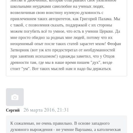
школьными неудачами самолюбие на ученых людях,
возвеличивая свою воистину нулевую духовность с
привлечением таких авторитетов, как Григорий Палама. Мы
с такой, с позволения сказать, поддержкой с их стороны
можем погубить всё то умное, что есть в учении Церкви. Да
мне просто обидно за родных мне людей, потому что их
неоценимый опыт после таких статей зарастет мхом! Феофан
Затворник (вот уж кто предостерегал от необдуманностей
при занятиях исихазмом!) однажды заметил, что у Отцов
древности там, где мы в наше время пишем "дух", везде
стоит "ум". Вот таких мыслей нам и надо бы держаться.
26 марта 2016, 21:31
Сергий
К сожаленью, не очень правильно. В основе западного
духовного вырождения - не учение Варлаама, а католическая