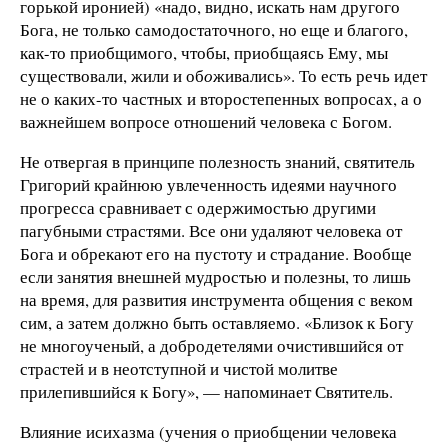
горькой иронией) «надо, видно, искать нам другого
Бога, не только самодостаточного, но еще и благого,
как-то приобщимого, чтобы, приобщаясь Ему, мы
существовали, жили и об
о
живались». То есть речь идет
не о каких-то частных и второстепенных вопросах, а о
важнейшем вопросе отношений человека с Богом.
Не отвергая в принципе полезность знаний, святитель
Григорий крайнюю увлеченность идеями научного
прогресса сравнивает с одержимостью другими
пагубными страстями. Все они удаляют человека от
Бога и обрекают его на пустоту и страдание. Вообще
если занятия внешней мудростью и полезны, то лишь
на время, для развития инструмента общения с веком
сим, а затем должно быть оставляемо. «Близок к Богу
не многоученый, а добродетелями очистившийся от
страстей и в неотступной и чистой молитве
прилепившийся к Богу», — напоминает Святитель.
Влияние исихазма (учения о приобщении человека