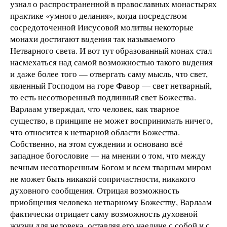
узнал о распространенной в православных монастырях
практике «умного делания», когда посредством
сосредоточенной Иисусовой молитвы некоторые
монахи достигают в
и
дения так называемого
Нетварного света. И вот тут образованный монах стал
насмехаться над самой возможностью такого в
и
дения
и даже более того — отвергать саму мысль, что свет,
явленный Господом на горе Фавор — свет нетварный,
то есть несотворенный подлинный свет Божества.
Варлаам утверждал, что человек, как тварное
существо, в принципе не может воспринимать ничего,
что относится к нетварной области Божества.
Собственно, на этом суждении и основано всё
западное богословие — на мнении о том, что между
вечным несотворенным Богом и всем тварным миром
не может быть никакой сопричастности, никакого
духовного сообщения. Отрицая возможность
приобщения человека нетварному Божеству, Варлаам
фактически отрицает саму возможность духовной
жизни для человека, оставляя его наедине с собой и с