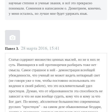
научные степени и ученые звания, и всё это прекрасно
понимали. Сомнения в написанном о. Димитрием, конечно,
у меня остались, но лучше мне будет удержать язык.
28 марта 2016, 15:41
Павел З.
Статья содержит множество ценных мыслей, но не в них ее
суть. Имеющиеся в ней противоречия разбирать тоже нет
смысла. Самое страшное в ней - демонстрация всеобщей
убежденности, что ученый не может видеть нетварный свет
(не говоря уже о том, чтобы постоянно использовать это
видение в своей работе), что это исключительный удел
простецов. Думаю, что от образованности эта способность не
зависит и что не нам вообще судить, кому что и кому за что
Бог дает. По-моему, абсолютное большинство современных
русских "простецов" - на самом деле обыкновенные бездари,
лентяи и двоечники, которые отыгрывают свое уязвленное