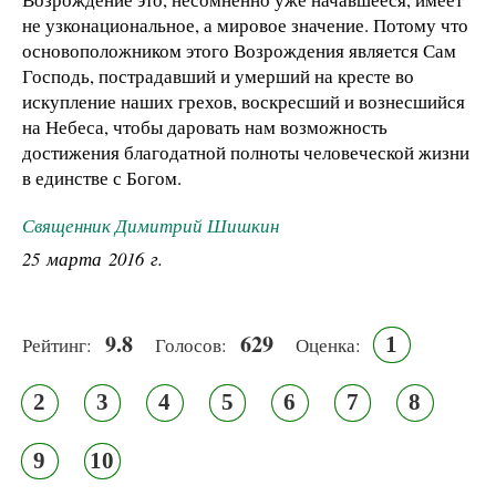
не узконациональное, а мировое значение. Потому что
основоположником этого Возрождения является Сам
Господь, пострадавший и умерший на кресте во
искупление наших грехов, воскресший и вознесшийся
на Небеса, чтобы даровать нам возможность
достижения благодатной полноты человеческой жизни
в единстве с Богом.
Священник Димитрий Шишкин
25 марта 2016 г.
9.8
629
1
Рейтинг:
Голосов:
Оценка:
2
3
4
5
6
7
8
9
10