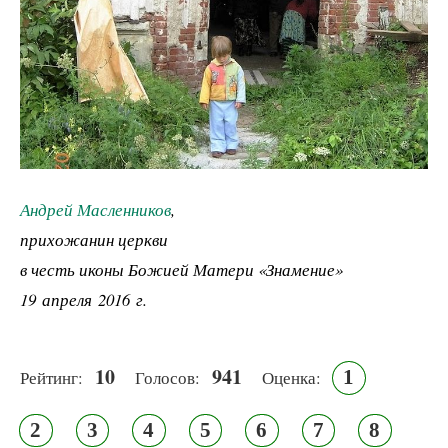
Андрей Масленников
,
прихожанин церкви
в честь иконы Божией Матери «Знамение»
19 апреля 2016 г.
10
941
1
Рейтинг:
Голосов:
Оценка:
2
3
4
5
6
7
8