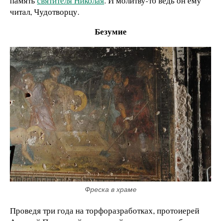
память
святителя Николая
. И молитву-то ведь он ему
читал, Чудотворцу.
Безумие
Фреска в храме
Проведя три года на торфоразработках, протоиерей