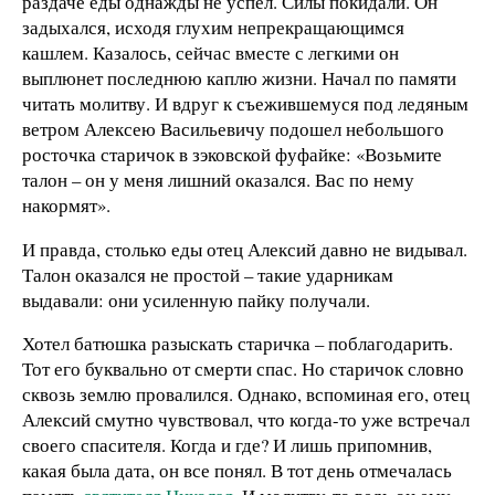
раздаче еды однажды не успел. Силы покидали. Он
задыхался, исходя глухим непрекращающимся
кашлем. Казалось, сейчас вместе с легкими он
выплюнет последнюю каплю жизни. Начал по памяти
читать молитву. И вдруг к съежившемуся под ледяным
ветром Алексею Васильевичу подошел небольшого
росточка старичок в зэковской фуфайке: «Возьмите
талон – он у меня лишний оказался. Вас по нему
накормят».
И правда, столько еды отец Алексий давно не видывал.
Талон оказался не простой – такие ударникам
выдавали: они усиленную пайку получали.
Хотел батюшка разыскать старичка – поблагодарить.
Тот его буквально от смерти спас. Но старичок словно
сквозь землю провалился. Однако, вспоминая его, отец
Алексий смутно чувствовал, что когда-то уже встречал
своего спасителя. Когда и где? И лишь припомнив,
какая была дата, он все понял. В тот день отмечалась