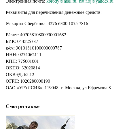
Электронная почта:
kbrody@mail.ru,
bat.r.oj@yandex.ru
Реквизиты для перечисления денежные средств:
№ карты Сбербанка: 4276 6300 1075 7816
Р/счет: 40703810800930001682
БИК: 044525787
к/сч: 30101810100000000787
ИНН: 0274062111
КПП: 775001001
ОКПО: 32020814
ОКВЭД: 65.12
ОГРН: 1020280000190
ОАО «УРАЛСИБ», 119048, г. Москва, ул Ефремова,8.
Смотри также