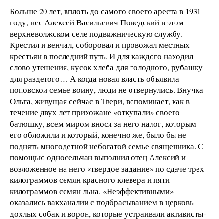
Больше 20 лет, вплоть до самого своего ареста в 1931
году, нес Алексей Васильевич Поведский в этом
верхневолжском селе подвижническую службу.
Крестил и венчал, соборовал и провожал местных
крестьян в последний путь. И для каждого находил
слово утешения, кусок хлеба для голодного, рубашку
для раздетого… А когда новая власть объявила
поповской семье войну, люди не отвернулись. Внучка
Ольга, живущая сейчас в Твери, вспоминает, как в
течение двух лет прихожане «откупали» своего
батюшку, всем миром внося за него налог, которым
его обложили и который, конечно же, было бы не
поднять многодетной небогатой семье священника. С
помощью односельчан выполнил отец Алексий и
возложенное на него «твердое задание» по сдаче трех
килограммов семян красного клевера и пяти
килограммов семян льна. «Неэффективными»
оказались вакханалии с подбрасыванием в церковь
дохлых собак и ворон, которые устраивали активисты-