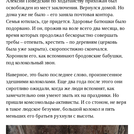
Алексий Поведский по ходатайству прихожан был
освобожден из мест заключения. Вернулся домой. Но
дома уже не было – его заняла почтовая контора.
Семья ютилась, где придется. Здоровье батюшки было
подорвано. И он, прожив на воле всего два месяца, во
время которых продолжал бескорыстно совершать
требы – отпевать, крестить – по деревням (церковь
была уже закрыта), скоропостижно скончался.
Хоронили его, как вспоминают бродовские бабушки,
под колокольный звон.
Наверное, это было последнее слово, произнесенное
здешними колоколами. Еще два года после этого они
сиротливо ожидали, когда же люди вспомнят, как
замечательно они умеют звать их на праздники. Но
пришли комсомольцы-активисты. И со стоном, не веря
в такое людское безумие, большой колокол и пять
меньших его братьев рухнули с высоты.