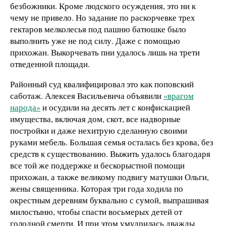
безбожники. Кроме людского осуждения, это ни к
чему не привело. Но задание по раскорчевке трех
гектаров мелколесья под пашню батюшке было
выполнить уже не под силу. Даже с помощью
прихожан. Выкорчевать пни удалось лишь на трети
отведенной площади.
Районный суд квалифицировал это как поповский
саботаж. Алексея Васильевича объявили
«врагом
народа»
и осудили на десять лет с конфискацией
имущества, включая дом, скот, все надворные
постройки и даже нехитрую сделанную своими
руками мебель. Большая семья осталась без крова, без
средств к существованию. Выжить удалось благодаря
все той же поддержке и бескорыстной помощи
прихожан, а также великому подвигу матушки Ольги,
жены священника. Которая три года ходила по
окрестным деревням буквально с сумой, выпрашивая
милостыню, чтобы спасти восьмерых детей от
голодной смерти. И при этом умудрилась дважды