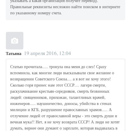
указывать а какая организация получит перевод).
Правильные реквизиты несложно найти поиском в интернете
по указанному номеру счета.
19 апреля 2016, 12:04
Татьяна
Статью прочитала..... тронула она меня до слез! Сразу
вспомнила, как многие люди высказывали свое желание о
возвращении Советского Союза.... а я вот не хочу этого!
Сколько горя принес нам этот СССР.... лагеря смерти,
раскулачивание крестьян-середняков, смерть безвинных
людей: священников, прихожан, талантливых врачей,
инженеров..... наушничество, доносы, убийства в стенах
милиции и КГБ, разрушение православных храмов..... А
отлучение людей от православной веры - это смерть души и
вечная мука!! Нет, я не хочу возврата СССР! А люди не хотят
думать, вернее они думают о зарплате, которая выдавалась в