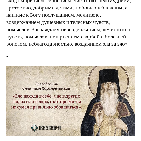
вход смирением, терпением, чистотою, целомудрием,
кротостью, добрыми делами, любовью к ближним, а
наипаче к Богу послушанием, молитвою,
воздержанием душевных и телесных чувств,
помыслов. Заграждаем невоздержанием, нечистотою
чувств, помыслов, нетерпением скорбей и болезней,
ропотом, неблагодарностью, воздаянием зла за зло».
•