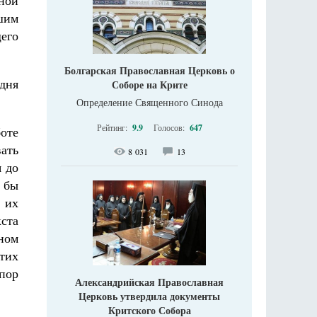
ной
шим
его
Болгарская Православная Церковь о
дня
Соборе на Крите
Определение Священного Синода
Рейтинг:
9.9
Голосов:
647
оте
ать
8 031
13
 до
 бы
 их
ста
ном
тих
пор
Александрийская Православная
Церковь утвердила документы
Критского Собора