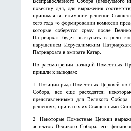
Всеправославного Собора (именуемого 
повестку дня, для выражения соответс
принимая во внимание решение Священн
сего года «о формировании комиссии пре
которые соберутся сразу после Велик
Патриархат будет выступать в роли ко
нарушением Иерусалимским Патриархат
Патриархата в эмирате Катар.
По рассмотрении позиций Поместных Пр
пришли к выводам:
1. Позиции ряда Поместных Церквей по б
Собора, все еще расходятся; некотор
представленными для Великого Собора
решениях, принятых их Священными Син
2. Некоторые Поместные Церкви выража
аспектов Великого Собора, его финансо