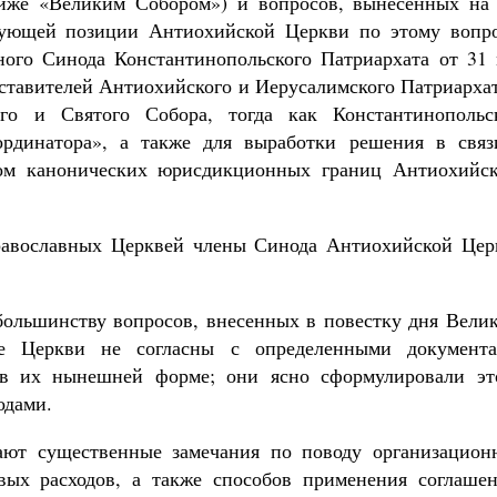
ниже «Великим Собором») и вопросов, вынесенных на 
твующей позиции Антиохийской Церкви по этому вопро
ого Синода Константинопольского Патриархата от 31 
дставителей Антиохийского и Иерусалимского Патриарха
ого и Святого Собора, тогда как Константинопольс
ординатора», а также для выработки решения в связ
ом канонических юрисдикционных границ Антиохийск
авославных Церквей члены Синода Антиохийской Цер
ольшинству вопросов, внесенных в повестку дня Велик
ые Церкви не согласны с определенными документа
 в их нынешней форме; они ясно сформулировали эт
одами.
ют существенные замечания по поводу организацион
вых расходов, а также способов применения соглашен