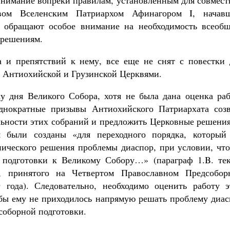
внимание вопреки правилам, установленным для совмест
вом Вселенским Патриархом Афинагором I, начав
е обращают особое внимание на необходимость всеобщ
 решениям.
а и препятствий к нему, все еще не снят с повестки 
н Антиохийской и Грузинской Церквями.
у дня Великого Собора, хотя не была дана оценка раб
однократные призывы Антиохийского Патриархата созв
льности этих собраний и предложить Церковные решения
я были созданы «для переходного порядка, который
нического решения проблемы диаспор, при условии, что
м подготовки к Великому Собору…» (параграф 1.B. тек
, принятого на Четвертом Православном Предсобор
ода). Следовательно, необходимо оценить работу э
обы ему не приходилось напрямую решать проблему диас
соборной подготовки.