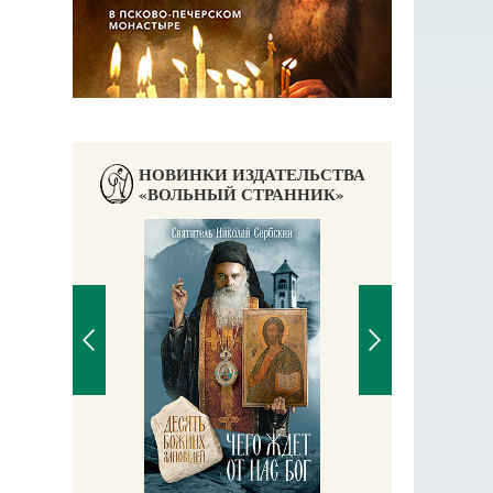
НОВИНКИ ИЗДАТЕЛЬСТВА
«ВОЛЬНЫЙ СТРАННИК»
П
Е
аучись у