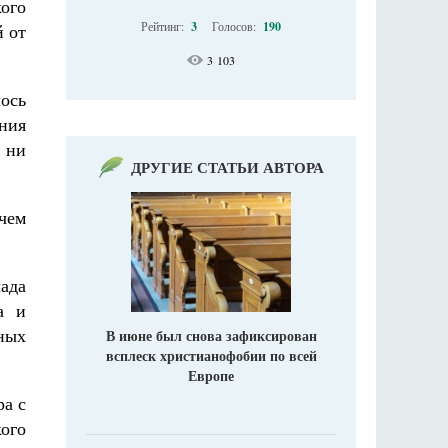
кого
Рейтинг:
3
Голосов:
190
й от
3 103
ось
ния
 ни
ДРУГИЕ СТАТЬИ АВТОРА
 чем
ада
а и
ьных
В июне был снова зафиксирован
всплеск христианофобии по всей
Европе
ра с
ого