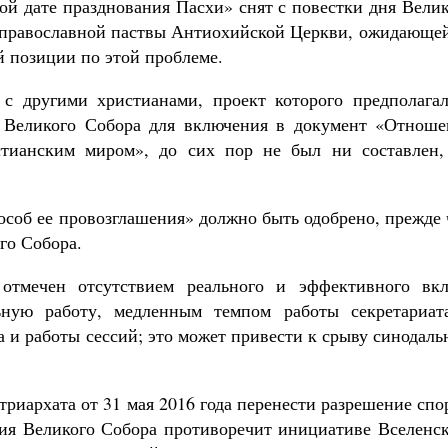
ой дате празднования Пасхи» снят с повестки дня Вели
ля православной паствы Антиохийской Церкви, ожидающе
 позиции по этой проблеме.
 с другими христианами, проект которого предполагал
а Великого Собора для включения в документ «Отноше
тианским миром», до сих пор не был ни составлен,
особ ее провозглашения» должно быть одобрено, прежде
го Собора.
отмечен отсутствием реального и эффективного вкл
ьную работу, медленным темпом работы секретариат
а и работы сессий; это может привести к срыву синодал
риархата от 31 мая 2016 года перенести разрешение спо
ия Великого Собора противоречит инициативе Вселенск