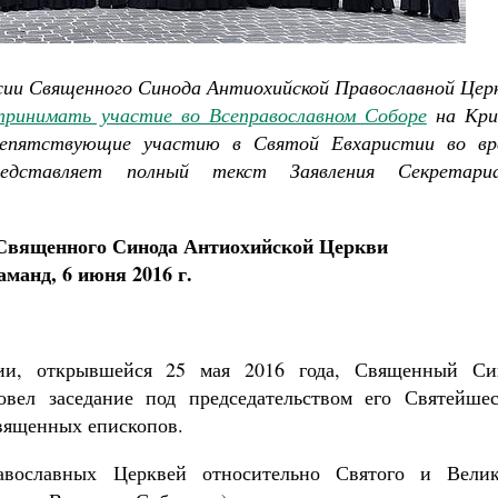
Роман Котов
Как найти своё место в жизни
Кирилл Мурышев
ессии Священного Синода Антиохийской Православной Цер
принимать участие во Всеправославном Соборе
на Кри
репятствующие участию в Святой Евхаристии во вр
дставляет полный текст Заявления Секретари
 Священного Синода Антиохийской Церкви
манд, 6 июня 2016 г.
сии, открывшейся 25 мая 2016 года, Священный Си
вел заседание под председательством его Святейшес
вященных епископов.
вославных Церквей относительно Святого и Велик