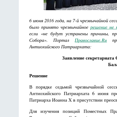
Разлуки не будет
Фредерика де Грааф
6 июня 2016 года, на 7-й чрезвычайной с
было принято чрезвычайное
решение не 
если «не будут устранены причины, п
Собора». Портал
Православие.Ru
пре
Антиохийского Патриархата:
Заявление секретариата
Бала
Решение
В порядке седьмой чрезвычайной сес
Антиохийского Патриархата 6 июня про
Патриарха Иоанна X в присутствии преос
Для изучения позиций Поместных Пра