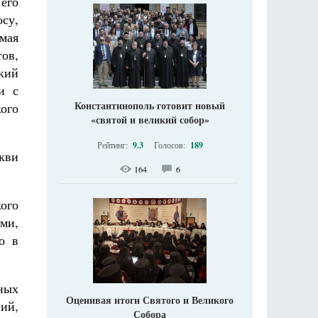
его
су,
мая
тов,
кий
и с
Константинополь готовит новый
ого
«святой и великий собор»
Рейтинг:
9.3
Голосов:
189
кви
164
6
ого
ми,
о в
ных
Оценивая итоги Святого и Великого
ий,
Собора