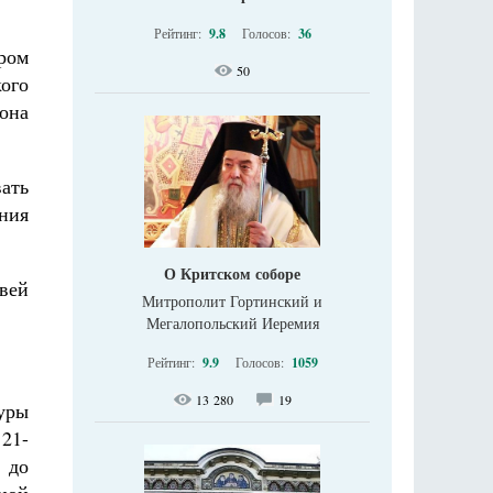
Рейтинг:
9.8
Голосов:
36
ром
50
ого
она
вать
ния
О Критском соборе
вей
Митрополит Гортинский и
Мегалопольский Иеремия
Рейтинг:
9.9
Голосов:
1059
13 280
19
уры
21-
 до