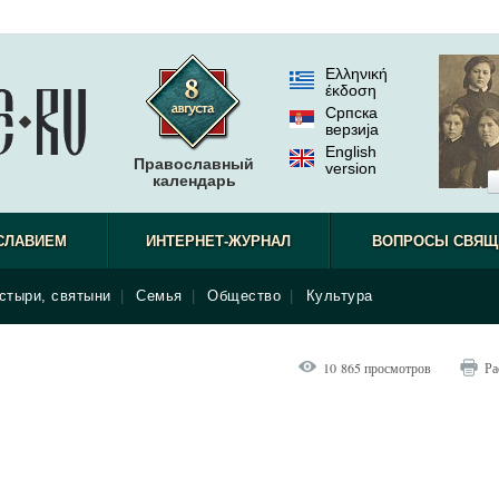
Ελληνική
έκδοση
Српска
верзиjа
English
Православный
version
календарь
СЛАВИЕМ
ИНТЕРНЕТ-ЖУРНАЛ
ВОПРОСЫ СВЯЩ
стыри, святыни
|
Семья
|
Общество
|
Культура
10 865 просмотров
Ра