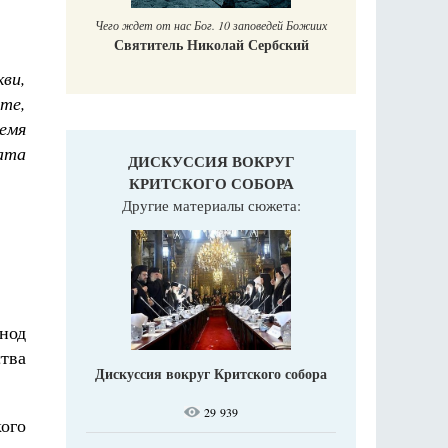
Чего ждет от нас Бог. 10 заповедей Божиих
Святитель Николай Сербский
кви,
те,
емя
ата
ДИСКУССИЯ ВОКРУГ
КРИТСКОГО СОБОРА
Другие материалы сюжета:
нод
тва
Дискуссия вокруг Критского собора
29 939
ого