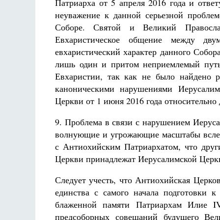
Патриарха от 5 апреля 2016 года и отве
неуважение к данной серьезной проблем
Соборе. Святой и Великий Правосла
Евхаристическое общение между дву
евхаристический характер данного Собор
лишь один и притом неприемлемый путь
Евхаристии, так как не было найдено 
каноническими нарушениями Иерусалимс
Церкви от 1 июня 2016 года относительно 
9. Проблема в связи с нарушением Иеру
волнующие и угрожающие масштабы вслед
с Антиохийским Патриархатом, что дру
Церкви принадлежат Иерусалимской Церк
Следует учесть, что Антиохийская Церко
единства с самого начала подготовки к
блаженной памяти Патриархам Илие I
предсоборных совещаний будущего Вел