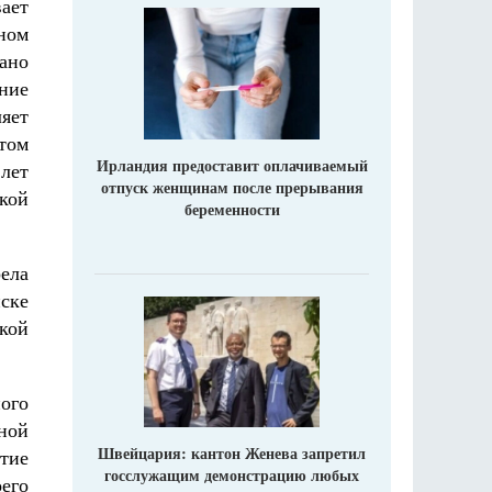
вает
ном
ано
ние
яет
том
Ирландия предоставит оплачиваемый
лет
отпуск женщинам после прерывания
кой
беременности
ела
ске
кой
ного
ной
Швейцария: кантон Женева запретил
тие
госслужащим демонстрацию любых
его