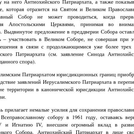
ту на него Антиохийского Патриархата, а также показы
е, которая отразится на Святом и Великом Православ
вный Собор не может проводиться, когда прерв
мя Апостольскими Церквями, принимая во внима
а. Выдвинутое предложение в преддверии Собора оставл
 – участвовать в Великом Соборе, не совершая при э
решения в связи с продолжающимися уже более трех 
кого Патриархата (см. заявление Синода Антиохийс
данного спора).
салимским Патриархатом юрисдикционных границ приобр
ствие заявлений Иерусалимского Патриархата в перепи
гие территории в канонической юрисдикции Антиохийс
ви.
вь прилагает немалые усилия для сохранения православ
 Всеправославному собору в 1961 году, оставаясь вер
V и Игнатию IV, внесшим огромный вклад в разви
икого Собора. Антиохийский Патриархат в лице сво