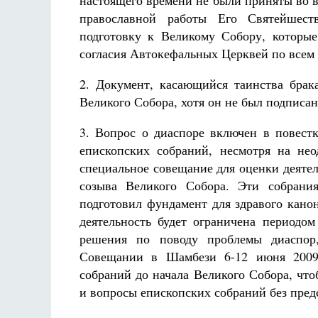
настоящего времени не были приняты во 
православной работы Его Святейшест
подготовку к Великому Собору, которы
согласия Автокефальных Церквей по всем
2. Документ, касающийся таинства брак
Великого Собора, хотя он не был подписа
3. Вопрос о диаспоре включен в повестк
епископских собраний, несмотря на не
специальное совещание для оценки деяте
созыва Великого Собора. Эти собрани
подготовил фундамент для здравого кано
деятельность будет ограничена периодо
решения по поводу проблемы диаспор
Совещании в Шамбези 6-12 июня 2009 г
собраний до начала Великого Собора, чт
и вопросы епископских собраний без пред