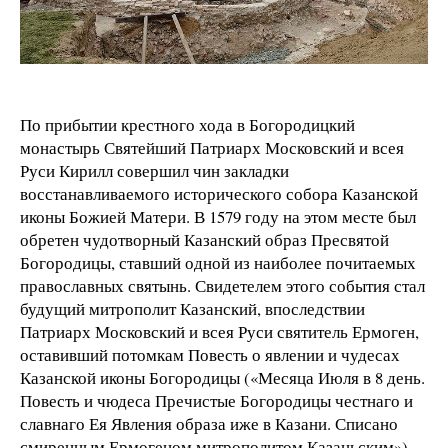
По прибытии крестного хода в Богородицкий
монастырь Святейший Патриарх Московский и всея
Руси Кирилл совершил чин закладки
восстанавливаемого исторического собора Казанской
иконы Божией Матери. В 1579 году на этом месте был
обретен чудотворный Казанский образ Пресвятой
Богородицы, ставший одной из наиболее почитаемых
православных святынь. Свидетелем этого события стал
будущий митрополит Казанский, впоследствии
Патриарх Московский и всея Руси святитель Ермоген,
оставивший потомкам Повесть о явлении и чудесах
Казанской иконы Богородицы («Месяца Июля в 8 день.
Повесть и чюдеса Пречистые Богородицы честнаго и
славнаго Ея Явления образа иже в Казани. Списано
смиренным Ермогеном митрополитом Казаньским»).