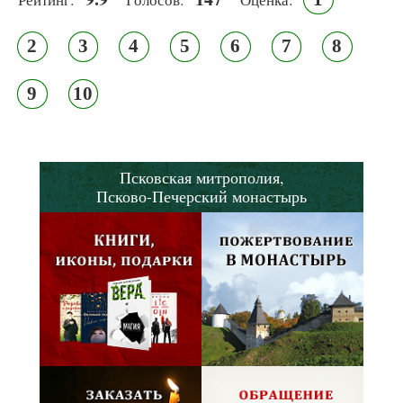
2
3
4
5
6
7
8
9
10
Псковская митрополия,
Псково-Печерский монастырь