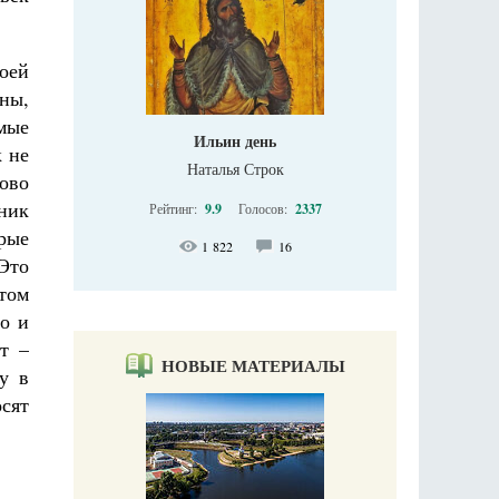
воей
ны,
мые
Ильин день
к не
Наталья Строк
сово
ник
Рейтинг:
9.9
Голосов:
2337
рые
1 822
16
Это
том
но и
т –
НОВЫЕ МАТЕРИАЛЫ
у в
осят