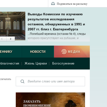
Подписаться на рассылку
Выводы Комиссии по изучению
результатов исследования
останков, обнаруженных в 1991 и
2007 гг. близ г. Екатеринбурга
...Погибший мужчина (останки № 4), следы
которого присутствуют на рубашке, и
Александр III с вероятностью не менее
99,9994% состоят в биологическом родстве
сын.
ЕННИКУ
НОВОСТИ
МЕДИА
благочестия
|
Жизнь Церкви
|
Богослужение
спечатать