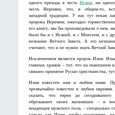
одного прихода в честь
Исаии
, ни одног
честь Иеремии, что, в общем-то, вст
западной традиции. У нас тут некая л
пророка Иеремии, ежегодно торжественн
его книгу, мы бы проповедовали о нем, м
было бы и с Исаией, и с Моисеем, и с д
незнание Ветхого Завета. А это незнан
считают, что и не нужно знать Ветхий Зав
Исключением является пророк Илия. Ильи
главных храмов – тот, что на нынешнем 
связано принятие Русью христианства, тут
Илия известен нам и любим нами. П
чрезвычайно известен и любим евреями.
сказать, что евреи до сегодняшнего 
обрезывают своих мальчишек – в во
младенцев мужского пола, – специально ст
кресло для Илии, чтобы посмотреть, н