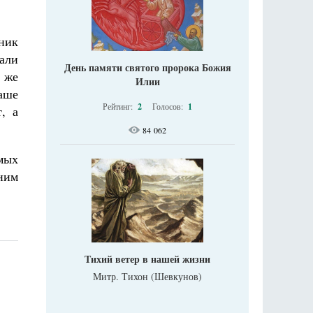
ник
али
День памяти святого пророка Божия
к же
Илии
наше
Рейтинг:
2
Голосов:
1
, а
84 062
мых
ним
Тихий ветер в нашей жизни
Митр. Тихон (Шевкунов)