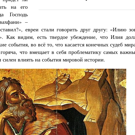
ать на его
да Господь
авахфани» –
тавил?», евреи стали говорить друг другу: «Илию зов
». Как видим, есть твердое убеждение, что Илия дол
е события, во всё то, что касается конечных судеб мир
 горяча, что вмещает в себя проблематику самых важны
н силен влиять на события мировой истории.