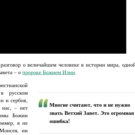
ученик Георгий Победоносец. Научись у
святого
Роман Котов
Чего ждет от нас Бог. 10 заповедей
Святитель Николай Сербс
разговор о величайшем человеке в истории мира, одной
авета – о
пророке Божием Илии
.
ристианской
 в русском
н и сербов,
Многие считают, что и не нужно
 нас, – нет
знать Ветхий Завет. Это огромная
рамы Божии
ошибка!
ример, я не
 Моисея, ни