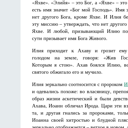
«Яхве». «Элийя» – это Бог, а «Яхве» – это
есть имя значит «Бог мой Господь». Имя э
нет другого Бога, кроме Яхве. И Илия бе
эту миссию – утверждать, что нет другого
Яхве. И любой, призывающий Илию по
сути призывает имя Бога Живого.
Илия приходит к Ахаву и грозит ему
голодом на земле, говоря: «Жив Гос
Которым я стою». Ахав боялся Илию, вс
святого обжигало его и мучило.
Илия зеркально соотносится с пророком
И
и одевались похоже: во власяницу, преп
образ жизни аскетический и были девств
Ахава, Иоанн обличал Ирода. Цари эти в
та, и другая гнались за пророками, тол
Иоанна своей хитростью и блудной пляс
зеркально отображается – ветхое в новом, 