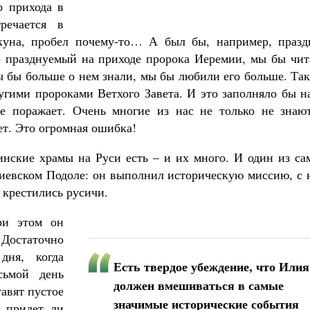
о прихода в
речается в
акуна, пробел почему-то… А был бы, например, празд
о празднуемый на приходе пророка Иеремии, мы бы чит
ы бы больше о нем знали, мы бы любили его больше. Та
ругими пророками Ветхого Завета. И это заполняло бы 
ие поражает. Очень многие из нас не только не знают
ет. Это огромная ошибка!
нские храмы на Руси есть – и их много. И один из са
киевском Подоле: он выполнил историческую миссию, с 
 крестились русичи.
ри этом он
 Достаточно
дня, когда
Есть твердое убеждение, что Илия
сьмой день
должен вмешиваться в самые
авят пустое
значимые исторические события
е придет ли