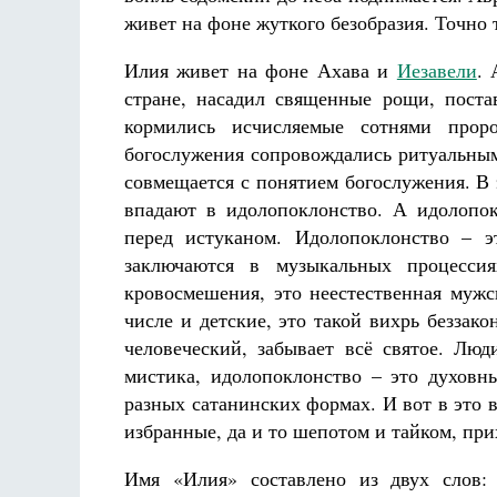
живет на фоне жуткого безобразия. Точно 
Илия живет на фоне Ахава и
Иезавели
. 
стране, насадил священные рощи, поста
кормились исчисляемые сотнями про
богослужения сопровождались ритуальным
совмещается с понятием богослужения. В 
впадают в идолопоклонство. А идолопок
перед истуканом. Идолопоклонство – э
заключаются в музыкальных процессия
кровосмешения, это неестественная мужс
числе и детские, это такой вихрь беззако
человеческий, забывает всё святое. Люд
мистика, идолопоклонство – это духовн
разных сатанинских формах. И вот в это в
избранные, да и то шепотом и тайком, при
Имя «Илия» составлено из двух слов: