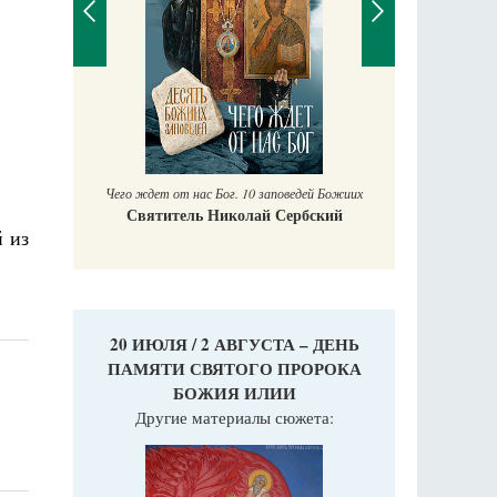
Православный мальчик
Екатерина Баканова
Печорские и
 Божиих
Галин
кий
Е
 из
20 ИЮЛЯ / 2 АВГУСТА – ДЕНЬ
ПАМЯТИ СВЯТОГО ПРОРОКА
БОЖИЯ ИЛИИ
Другие материалы сюжета: