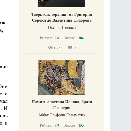
Тверь как терапия: от Григория
Сороки до Валентина Сидорова
сию
Оксана Головко
а,
Рейтинг:
9.8
Голосов:
104
1 731
2
вие
 Они
ели
чал
Память апостола Иакова, брата
Господня
и. И
овь
Аббат Эльфрик Грамматик
е и
Рейтинг:
9.9
Голосов:
153