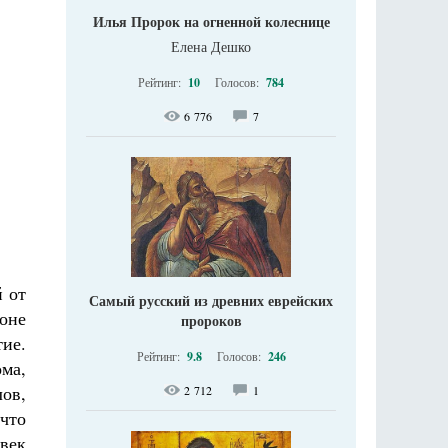
Илья Пророк на огненной колеснице
Елена Дешко
Рейтинг:
10
Голосов:
784
6 776
7
 от
Самый русский из древних еврейских
оне
пророков
тие.
Рейтинг:
9.8
Голосов:
246
ома,
ов,
2 712
1
 что
овек