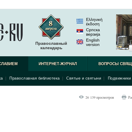
Ελληνική
έκδοση
Српска
верзиjа
English
Православный
version
календарь
как отец-
СЛАВИЕМ
ИНТЕРНЕТ-ЖУРНАЛ
ВОПРОСЫ СВЯЩ
ка
|
Православная библиотека
|
Святые и святыни
|
Подвижники 
26 139 просмотров
Ра