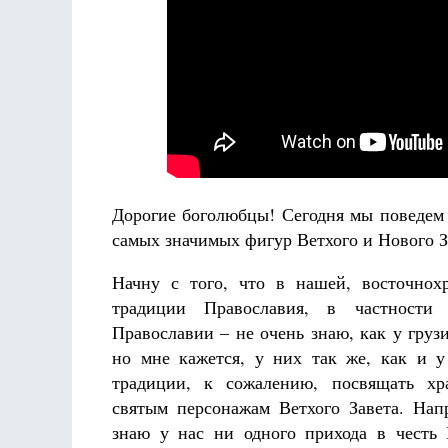
Великом
аф
Как найти своё место в жизни
Кирилл Мурышев
Дорогие боголюбцы! Сегодня мы поведем 
самых значимых фигур Ветхого и Нового З
Начну с того, что в нашей, восточнох
традиции Православия, в частности
Православии – не очень знаю, как у грузи
но мне кажется, у них так же, как и у
традиции, к сожалению, посвящать х
святым персонажам Ветхого Завета. Нап
знаю у нас ни одного прихода в честь