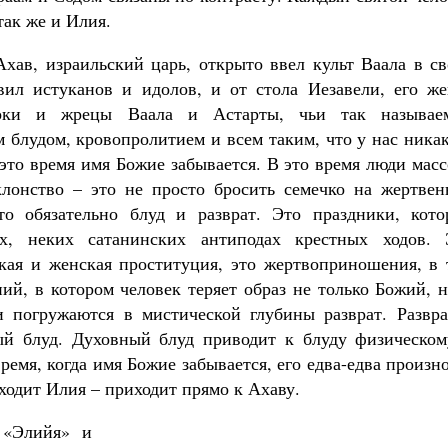
так же и Илия.
Ахав, израильский царь, открыто ввел культ Ваала в с
вил истуканов и идолов, и от стола Иезавели, его же
роки и жрецы Ваала и Астарты, чьи так называе
 блудом, кровопролитием и всем таким, что у нас ника
это время имя Божие забывается. В это время люди мас
лонство – это не просто бросить семечко на жертвен
то обязательно блуд и разврат. Это праздники, кото
х, неких сатанинских антиподах крестных ходов. 
кая и женская проституция, это жертвоприношения, в 
ний, в котором человек теряет образ не только Божий, 
и погружаются в мистической глубины разврат. Развра
ый блуд. Духовный блуд приводит к блуду физическом
ремя, когда имя Божие забывается, его едва-едва произн
ходит Илия – приходит прямо к Ахаву.
 «Элийя» и