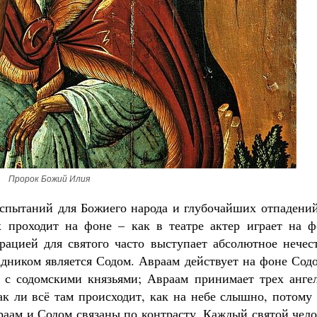
Пророк Божий Илия
спытаний для Божиего народа и глубочайших отпадений
 проходит на фоне – как в театре актер играет на ф
орацией для святого часто выступает абсолютное нечес
адником является Содом. Авраам действует на фоне Сод
 с содомскими князьями; Авраам принимает трех ангел
ак ли всё там происходит, как на небе слышно, потому
раам и Содом связаны по контрасту. Каждый святой чел