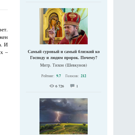
ет.
жен
а. И
Самый суровый и самый близкий ко
х –
Господу и людям пророк. Почему?
Митр. Тихон (Шевкунов)
Рейтинг:
9.7
Голосов:
212
6 726
1