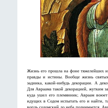
Жизнь его прошла на фоне тяжелейших и
правды и истины. Вообще жизнь святых
задника, какой-нибудь декорации. А дек
Для Авраама такой декорацией, жутким з
куда ушел его племянник; Авраам воюет
идущих в Содом испытать его и найти, т
вопль содомский до неба поднимается. Ав