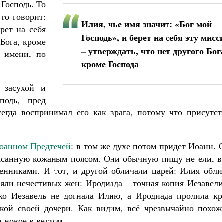
 Господь. То
то говорит:
Илия, чье имя значит: «Бог мой
рет на себя
Господь», и берет на себя эту мис
 Бога, кроме
– утверждать, что нет другого Бог
 имени, по
кроме Господа
 засухой и
подь, пред
егда воспринимал его как врага, потому что присутст
оанном Предтечей
: в том же духе потом придет Иоанн.
оясанную кожаным поясом. Они обычную пищу не ели, в
енниками. И тот, и другой обличали царей: Илия обли
зяли нечестивых жен: Иродиада – точная копия Иезавел
ько Иезавель не догнала Илию, а Иродиада пролила кр
кой своей дочери. Как видим, всё чрезвычайно похож
а новое в ветхом.