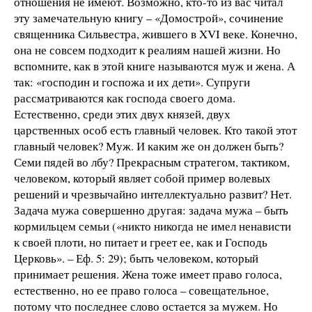
отношения не имеют. Возможно, кто-то из вас читал
эту замечательную книгу – «Домострой», сочинение
священника Сильвестра, жившего в XVI веке. Конечно,
она не совсем подходит к реалиям нашей жизни. Но
вспомните, как в этой книге называются муж и жена. А
так: «господин и госпожа и их дети». Супруги
рассматриваются как господа своего дома.
Естественно, среди этих двух князей, двух
царственных особ есть главный человек. Кто такой этот
главный человек? Муж. И каким же он должен быть?
Семи пядей во лбу? Прекрасным стратегом, тактиком,
человеком, который являет собой пример волевых
решений и чрезвычайно интеллектуально развит? Нет.
Задача мужа совершенно другая: задача мужа – быть
кормильцем семьи («никто никогда не имел ненависти
к своей плоти, но питает и греет ее, как и Господь
Церковь». – Еф. 5: 29); быть человеком, который
принимает решения. Жена тоже имеет право голоса,
естественно, но ее право голоса – совещательное,
потому что последнее слово остается за мужем. Но