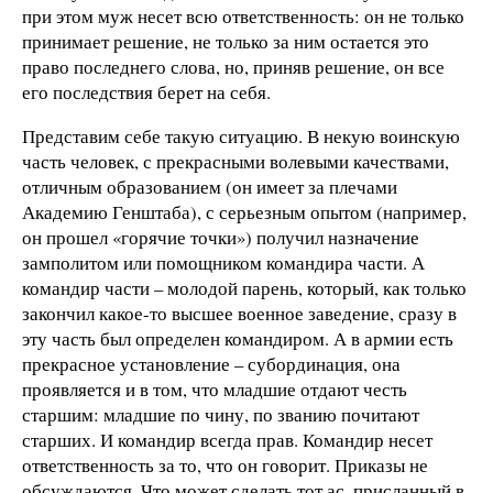
при этом муж несет всю ответственность: он не только
принимает решение, не только за ним остается это
право последнего слова, но, приняв решение, он все
его последствия берет на себя.
Представим себе такую ситуацию. В некую воинскую
часть человек, с прекрасными волевыми качествами,
отличным образованием (он имеет за плечами
Академию Генштаба), с серьезным опытом (например,
он прошел «горячие точки») получил назначение
замполитом или помощником командира части. А
командир части – молодой парень, который, как только
закончил какое-то высшее военное заведение, сразу в
эту часть был определен командиром. А в армии есть
прекрасное установление – субординация, она
проявляется и в том, что младшие отдают честь
старшим: младшие по чину, по званию почитают
старших. И командир всегда прав. Командир несет
ответственность за то, что он говорит. Приказы не
обсуждаются. Что может сделать тот ас, присланный в