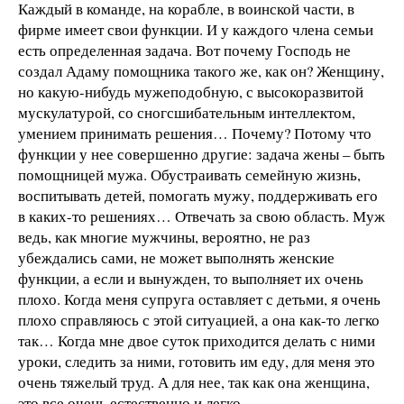
Каждый в команде, на корабле, в воинской части, в
фирме имеет свои функции. И у каждого члена семьи
есть определенная задача. Вот почему Господь не
создал Адаму помощника такого же, как он? Женщину,
но какую-нибудь мужеподобную, с высокоразвитой
мускулатурой, со сногсшибательным интеллектом,
умением принимать решения… Почему? Потому что
функции у нее совершенно другие: задача жены – быть
помощницей мужа. Обустраивать семейную жизнь,
воспитывать детей, помогать мужу, поддерживать его
в каких-то решениях… Отвечать за свою область. Муж
ведь, как многие мужчины, вероятно, не раз
убеждались сами, не может выполнять женские
функции, а если и вынужден, то выполняет их очень
плохо. Когда меня супруга оставляет с детьми, я очень
плохо справляюсь с этой ситуацией, а она как-то легко
так… Когда мне двое суток приходится делать с ними
уроки, следить за ними, готовить им еду, для меня это
очень тяжелый труд. А для нее, так как она женщина,
это все очень естественно и легко.