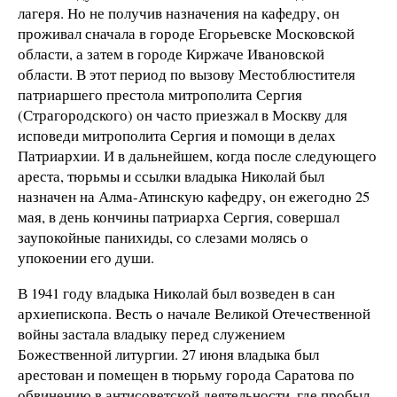
лагеря. Но не получив назначения на кафедру, он
проживал сначала в городе Егорьевске Московской
области, а затем в городе Киржаче Ивановской
области. В этот период по вызову Местоблюстителя
патриаршего престола митрополита Сергия
(Страгородского) он часто приезжал в Москву для
исповеди митрополита Сергия и помощи в делах
Патриархии. И в дальнейшем, когда после следующего
ареста, тюрьмы и ссылки владыка Николай был
назначен на Алма-Атинскую кафедру, он ежегодно 25
мая, в день кончины патриарха Сергия, совершал
заупокойные панихиды, со слезами молясь о
упокоении его души.
В 1941 году владыка Николай был возведен в сан
архиепископа. Весть о начале Великой Отечественной
войны застала владыку перед служением
Божественной литургии. 27 июня владыка был
арестован и помещен в тюрьму города Саратова по
обвинению в антисоветской деятельности, где пробыл