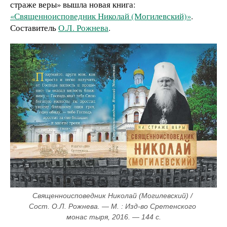
страже веры» вышла новая книга:
«Священноисповедник Николай (Могилевский)»
.
Составитель
О.Л. Рожнева
.
Священноисповедник Николай (Могилевский) / 
Cост. О.Л. Рожнева. — М. : Изд-во Сретенского 
монас тыря, 2016. — 144 с.