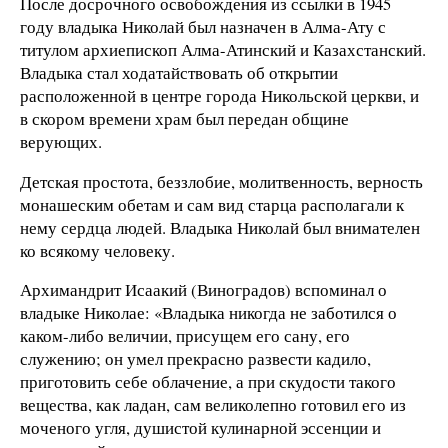
После досрочного освобождения из ссылки в 1945
году владыка Николай был назначен в Алма-Ату с
титулом архиепископ Алма-Атинский и Казахстанский.
Владыка стал ходатайствовать об открытии
расположенной в центре города Никольской церкви, и
в скором времени храм был передан общине
верующих.
Детская простота, беззлобие, молитвенность, верность
монашеским обетам и сам вид старца располагали к
нему сердца людей. Владыка Николай был внимателен
ко всякому человеку.
Архимандрит Исаакий (Виноградов) вспоминал о
владыке Николае: «Владыка никогда не заботился о
каком-либо величии, присущем его сану, его
служению; он умел прекрасно развести кадило,
приготовить себе облачение, а при скудости такого
вещества, как ладан, сам великолепно готовил его из
моченого угля, душистой кулинарной эссенции и