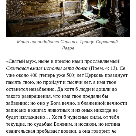
Мощи преподобного Сергия в Троице-Сергиевой 
Лавре
«Святый муж, ныне и присно нами прославляемый!
Скончався вмале исполни лета долга
(Прем. 4: 13). Се
уже около 400 (теперь уже 500) лет Церковь празднует
память твою, но пройдут и тысячи лет, а имя твое
останется незабвенно. Да хотя б люди и дошли до
такого развращения, что имя твое предали бы
забвению; но оно у Бога вечно, в блаженной вечности
записано в книгах животных и из оных никогда не
будет изглаждено… Хотя б чудесные силы, от тебя
текущие, по судьбам Божиим, и иссякли, но истина
евангельская пребывает вовеки, а она говорит:
не