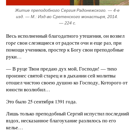
Житие преподобного Сергия Радонежского. — 4-е 
изд. — М.: Изд-во Сретенского монастыря, 2014. 
— 224 с.
Весь исполненный благодатного утешения, он возвел
гор
е
свои слезящиеся от радости очи и еще раз, при
помощи учеников, простер к Богу свои преподобные
руки…
— В руце Твои предаю дух мой, Господи! — тихо
произнес святой старец и в дыхании сей молитвы
отошел чистою своею душою ко Господу, Которого от
юности возлюбил…
Это было 25 сентября 1391 года.
Лишь только преподобный Сергий испустил последний
вздох, несказанное благоухание разлилось по его
келье…