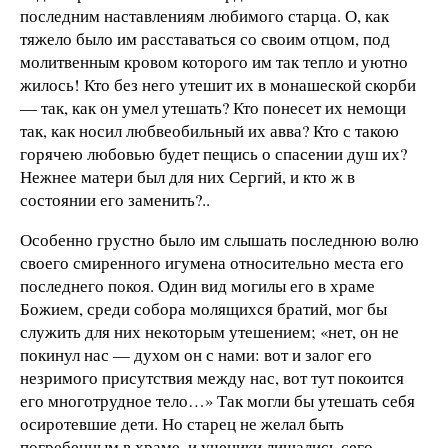
последним наставлениям любимого старца. О, как
тяжело было им расставаться со своим отцом, под
молитвенным кровом которого им так тепло и уютно
жилось! Кто без него утешит их в монашеской скорби
— так, как он умел утешать? Кто понесет их немощи
так, как носил любвеобильный их авва? Кто с такою
горячею любовью будет пещись о спасении душ их?
Нежнее матери был для них Сергий, и кто ж в
состоянии его заменить?..
Особенно грустно было им слышать последнюю волю
своего смиренного игумена относительно места его
последнего покоя. Один вид могилы его в храме
Божием, среди собора молящихся братий, мог бы
служить для них некоторым утешением; «нет, он не
покинул нас — духом он с нами: вот и залог его
незримого присутствия между нас, вот тут покоится
его многотрудное тело…» Так могли бы утешать себя
осиротевшие дети. Но старец не желал быть
погребенным в храме, и ученики лишались сего