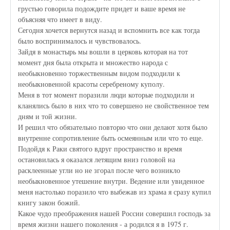
грустью говорила подождите придет и ваше время не
объясняя что имеет в виду.
Сегодня хочется вернутся назад и вспомнить все как тогда
было воспринималось и чувствовалось.
Зайдя в монастырь мы вошли в церковь которая на тот
момент дня была открыта и множество народа с
необыкновенно торжественным видом подходили к
необыкновенной красоты серебреному куполу.
Меня в тот момент поразили люди которые подходили и
кланялись было в них что то совершено не свойственное тем
дням и той жизни.
И решил что обязательно повторю что они делают хотя было
внутренне сопротивление быть осмеянным или что то еще.
Подойдя к Раки святого вдруг пространство и время
остановилась я оказался летящим вниз головой на
расклеенные угли но не згорал после чего возникло
необыкновенное утешение внутри. Ведение или увиденное
меня настолько поразило что выбежав из храма я сразу купил
книгу закон божий.
Какое чудо преображения нашей России совершил господь за
время жизни нашего поколения - а родился я в 1975 г.