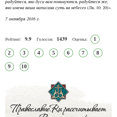
радуйтеся, яко дуси вам повинуются, радуйтеся же,
яко имена ваша написана суть на небесех
(Лк. 10: 20)».
7 октября 2016 г.
9.9
1439
1
Рейтинг:
Голосов:
Оценка:
2
3
4
5
6
7
8
9
10