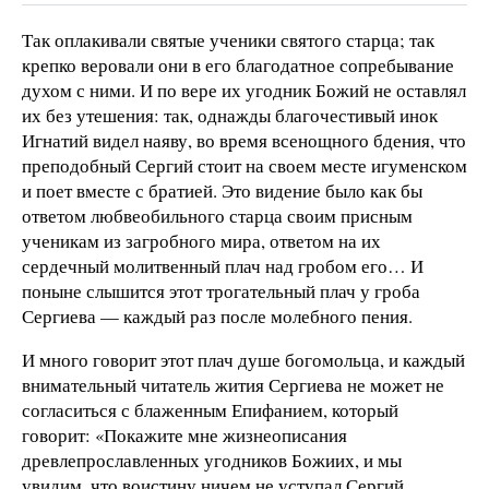
Так оплакивали святые ученики святого старца; так
крепко веровали они в его благодатное сопребывание
духом с ними. И по вере их угодник Божий не оставлял
их без утешения: так, однажды благочестивый инок
Игнатий видел наяву, во время всенощного бдения, что
преподобный Сергий стоит на своем месте игуменском
и поет вместе с братией. Это видение было как бы
ответом любвеобильного старца своим присным
ученикам из загробного мира, ответом на их
сердечный молитвенный плач над гробом его… И
поныне слышится этот трогательный плач у гроба
Сергиева — каждый раз после молебного пения.
И много говорит этот плач душе богомольца, и каждый
внимательный читатель жития Сергиева не может не
согласиться с блаженным Епифанием, который
говорит: «Покажите мне жизнеописания
древлепрославленных угодников Божиих, и мы
увидим, что воистину ничем не уступал Сергий