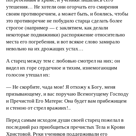
утешения… Не хотели они огорчать его смирения
своим противоречием, а может быть, и боялись, чтобы
это противоречие не побудило старца сделать более
строгое (например — с заклятием, как делали
некоторые подвижники) распоряжение относительно
места его погребения, и вот всякое слово замирало
невольно на их дрожащих устах…
А старец между тем с любовью смотрел на них; он
видел их горе сердечное и тихим, изнемогающим
голосом утешал их:
— Не скорбите, чада мои! Я отхожу к Богу, меня
призывающему, и вас поручаю Всемогущему Господу
и Пречистой Его Матери: Она будет вам прибежищем
и стеною от стрел вражиих!..
Перед самым исходом души своей старец пожелал в
последний раз приобщиться пречистых Тела и Крови
Христовой. Руки учеников поддерживали его