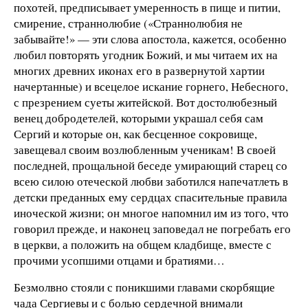
похотей, предписывает умеренность в пище и питии,
смирение, страннолюбие («Страннолюбия не
забывайте!» — эти слова апостола, кажется, особенно
любил повторять угодник Божий, и мы читаем их на
многих древних иконах его в развернутой хартии
начертанные) и всецелое искание горнего, Небесного,
с презрением суеты житейской. Вот достолюбезный
венец добродетелей, которыми украшал себя сам
Сергий и которые он, как бесценное сокровище,
завещевал своим возлюбленным ученикам! В своей
последней, прощальной беседе умирающий старец со
всею силою отеческой любви заботился напечатлеть в
детски преданных ему сердцах спасительные правила
иноческой жизни; он многое напомнил им из того, что
говорил прежде, и наконец заповедал не погребать его
в церкви, а положить на общем кладбище, вместе с
прочими усопшими отцами и братиями…
Безмолвно стояли с поникшими главами скорбящие
чада Сергиевы и с болью сердечной внимали