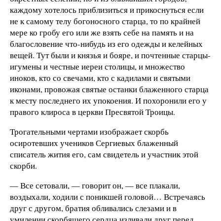
каждому хотелось приблизиться и прикоснуться если
не к самому телу богоносного старца, то по крайней
мере ко гробу его или же взять себе на память и на
благословение что-нибудь из его одежды и келейных
вещей. Тут были и князья и бояре, и почтенные старцы-
игумены и честные иереи столицы, и множество
иноков, кто со свечами, кто с кадилами и святыми
иконами, провожая святые останки блаженного старца
к месту последнего их упокоения. И похоронили его у
правого клироса в церкви Пресвятой Троицы.
Трогательными чертами изображает скорбь
осиротевших учеников Сергиевых блаженный
списатель жития его, сам свидетель и участник этой
скорби.
— Все сетовали, — говорит он, — все плакали,
воздыхали, ходили с поникшей головой… Встречаясь
друг с другом, братия обливались слезами и в
умилении скорбящего сердца изливали друг перед