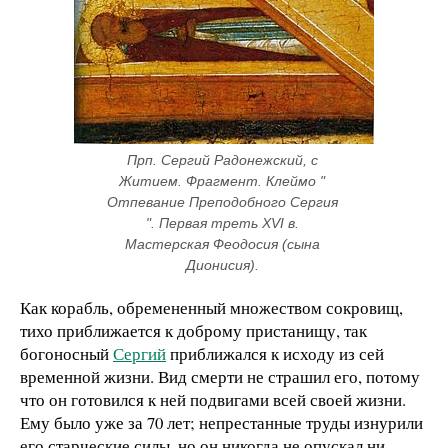
Прп. Сергий Радонежский, с 
Житием. Фрагмент. Клеймо " 
Отпевание Преподобного Сергия 
". Первая треть XVI в. 
Мастерская Феодосия (сына 
Дионисия). 
Как корабль, обремененный множеством сокровищ,
тихо приближается к доброму пристанищу, так
богоносный
Сергий
приближался к исходу из сей
временной жизни. Вид смерти не страшил его, потому
что он готовился к ней подвигами всей своей жизни.
Ему было уже за 70 лет; непрестанные труды изнурили
его старческие силы, но он никогда не опускал ни