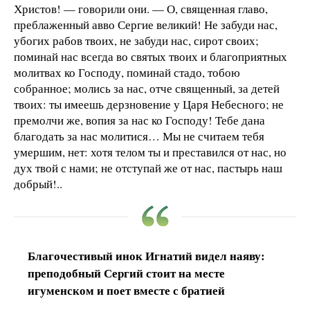
Христов! — говорили они. — О, священная главо,
преблаженный авво Сергие великий! Не забуди нас,
убогих рабов твоих, не забуди нас, сирот своих;
поминай нас всегда во святых твоих и благоприятных
молитвах ко Господу, поминай стадо, тобою
собранное; молись за нас, отче священный, за детей
твоих: ты имеешь дерзновение у Царя Небесного; не
премолчи же, вопия за нас ко Господу! Тебе дана
благодать за нас молитися… Мы не считаем тебя
умершим, нет: хотя телом ты и преставился от нас, но
дух твой с нами; не отступай же от нас, пастырь наш
добрый!..
Благочестивый инок Игнатий видел наяву:
преподобный Сергий стоит на месте
игуменском и поет вместе с братией