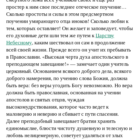
простер к ним свое последнее отеческое поучение…
Сколько простоты и силы в этом предсмертном
поучении умирающего отца иноков! Сколько любви к
тем, которых оставляет! Он желает и заповедует, чтобы
его духовные дети шли тем же путем к
Царству
Небесному
, каким шествовал он сам в продолжение
всей своей жизни. Прежде всего он учит их пребывать
в Православии. «Высокая черта духа апостольского в
преподающем завещание!» — замечает один учитель
церковный. Основанием всякого доброго дела, всякого
доброго намерения, по учению слова Божия, должна
быть вера: без веры угодить Богу невозможно. Но вера
должна быть православная, основанная на учении
апостолов и святых отцов, чуждая
высокомудрствования, которое часто ведет к
маловерию и неверию и сбивает с пути спасения.
Далее преподобный завещавает братии хранить
единомыслие, блюсти чистоту душевную и телесную и
любовь нелицемерную, советует удаляться от злых