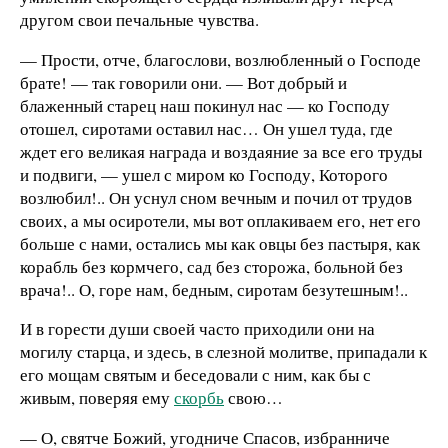
другом свои печальные чувства.
— Прости, отче, благослови, возлюбленный о Господе
брате! — так говорили они. — Вот добрый и
блаженный старец наш покинул нас — ко Господу
отошел, сиротами оставил нас… Он ушел туда, где
ждет его великая награда и воздаяние за все его труды
и подвиги, — ушел с миром ко Господу, Которого
возлюбил!.. Он уснул сном вечным и почил от трудов
своих, а мы осиротели, мы вот оплакиваем его, нет его
больше с нами, остались мы как овцы без пастыря, как
корабль без кормчего, сад без сторожа, больной без
врача!.. О, горе нам, бедным, сиротам безутешным!..
И в горести души своей часто приходили они на
могилу старца, и здесь, в слезной молитве, припадали к
его мощам святым и беседовали с ним, как бы с
живым, поверяя ему
скорбь
свою…
— О, святче Божий, угодниче Спасов, избранниче