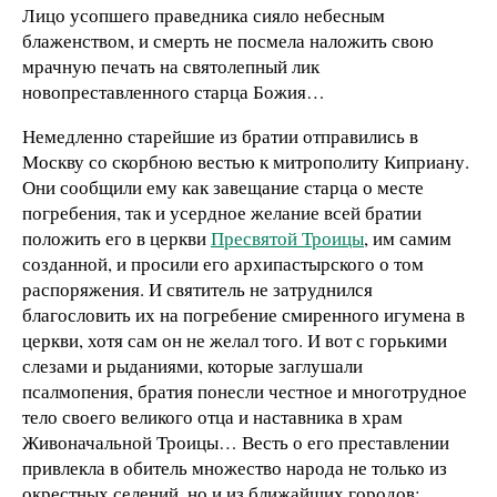
Лицо усопшего праведника сияло небесным
блаженством, и смерть не посмела наложить свою
мрачную печать на святолепный лик
новопреставленного старца Божия…
Немедленно старейшие из братии отправились в
Москву со скорбною вестью к митрополиту Киприану.
Они сообщили ему как завещание старца о месте
погребения, так и усердное желание всей братии
положить его в церкви
Пресвятой Троицы
, им самим
созданной, и просили его архипастырского о том
распоряжения. И святитель не затруднился
благословить их на погребение смиренного игумена в
церкви, хотя сам он не желал того. И вот с горькими
слезами и рыданиями, которые заглушали
псалмопения, братия понесли честное и многотрудное
тело своего великого отца и наставника в храм
Живоначальной Троицы… Весть о его преставлении
привлекла в обитель множество народа не только из
окрестных селений, но и из ближайших городов;