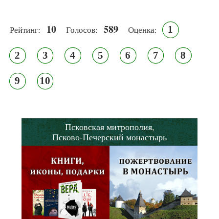
10
589
1
Рейтинг:
Голосов:
Оценка:
2
3
4
5
6
7
8
9
10
Псковская митрополия,
Псково-Печерский монастырь