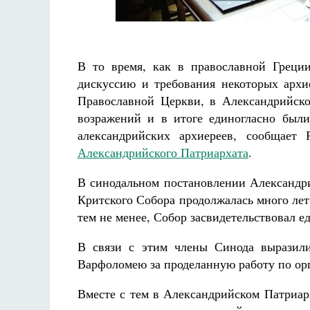
Разлуки не будет
Фредерика де Грааф
Как н
В то время, как в православной Греци
дискуссию и требования некоторых архи
Православной Церкви, в Александрийск
возражений и в итоге единогласно был
александрийских архиереев, сообщает
Александрийского Патриархата
.
В синодальном постановлении Александри
Критского Собора продолжалась много лет,
тем не менее, Собор засвидетельствовал е
В связи с этим члены Синода выразили
Варфоломею за проделанную работу по ор
Вместе с тем в Александрийском Патриар