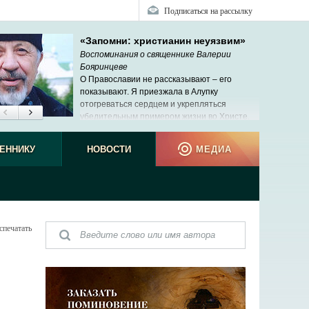
Подписаться на рассылку
«Запомни: христианин неуязвим»
Воспоминания о священнике Валерии
Бояринцеве
О Православии не рассказывают ‒ его
показывают. Я приезжала в Алупку
отогреваться сердцем и укрепляться
убедительным примером жизни во Христе.
ЕННИКУ
НОВОСТИ
МЕДИА
спечатать