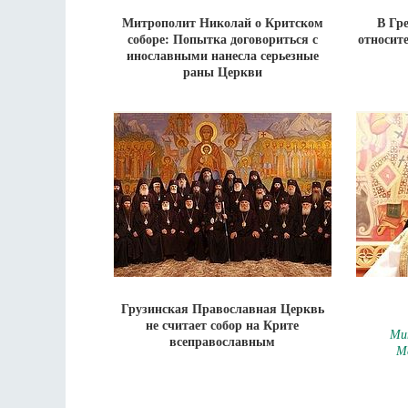
Митрополит Николай о Критском
В Гр
соборе: Попытка договориться с
относит
инославными нанесла серьезные
раны Церкви
Грузинская Православная Церквь
не считает собор на Крите
Ми
всеправославным
М