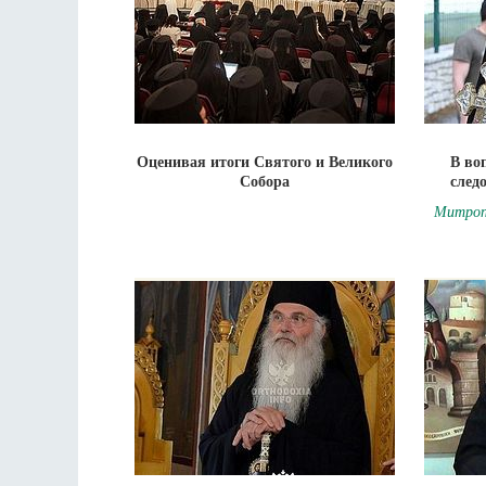
Оценивая итоги Святого и Великого
В во
Собора
след
Митроп