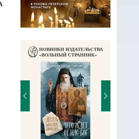
А
НОВИНКИ ИЗДАТЕЛЬСТВА
«ВОЛЬНЫЙ СТРАННИК»
Право
Екате
ь у