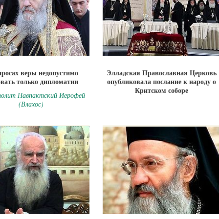
просах веры недопустимо
Элладская Православная Церковь
овать только дипломатии
опубликовала послание к народу о
Критском соборе
олит Навпактский Иерофей
(Влахос)