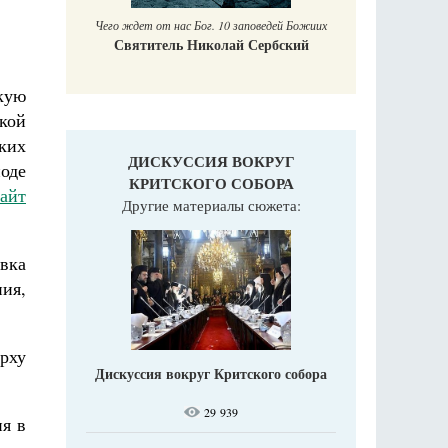
Чего ждет от нас Бог. 10 заповедей Божиих
Святитель Николай Сербский
кую
кой
ких
ДИСКУССИЯ ВОКРУГ
оде
КРИТСКОГО СОБОРА
айт
Другие материалы сюжета:
вка
ния,
рху
Дискуссия вокруг Критского собора
29 939
я в