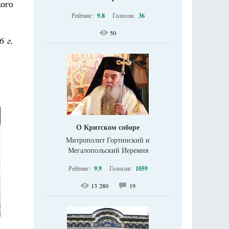
ого
Рейтинг:
9.8
Голосов:
36
50
6 г.
О Критском соборе
Митрополит Гортинский и
Мегалопольский Иеремия
Рейтинг:
9.9
Голосов:
1059
13 280
19