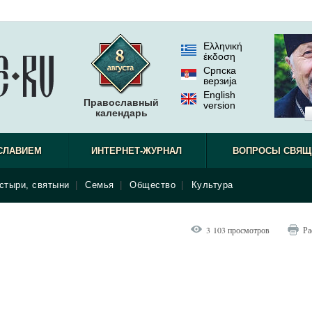
Ελληνική
έκδοση
Српска
верзиjа
English
Православный
version
календарь
СЛАВИЕМ
ИНТЕРНЕТ-ЖУРНАЛ
ВОПРОСЫ СВЯЩ
стыри, святыни
|
Семья
|
Общество
|
Культура
3 103 просмотров
Ра