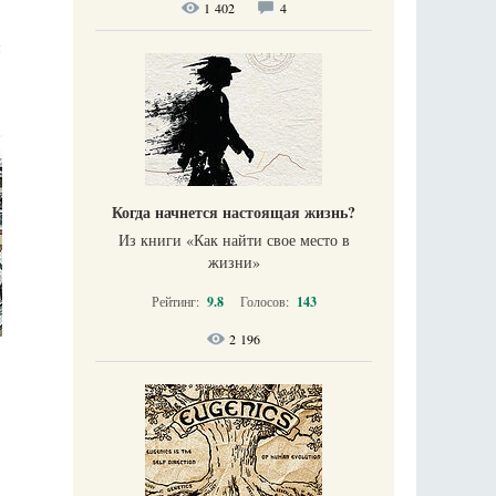
1 402
4
я
Когда начнется настоящая жизнь?
Из книги «Как найти свое место в
жизни​»
Рейтинг:
9.8
Голосов:
143
2 196