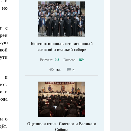
ы в
 но
г с
реи
кую
Константинополь готовит новый
кой
«святой и великий собор»
ути
Рейтинг:
9.3
Голосов:
189
164
6
м и
ют.
и в
ода
и о
Оценивая итоги Святого и Великого
ёт.
Собора