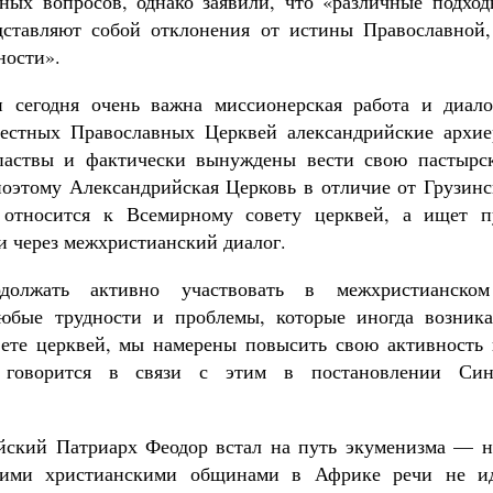
ных вопросов, однако заявили, что «различные подход
дставляют собой отклонения от истины Православной,
ности».
сегодня очень важна миссионерская работа и диало
естных Православных Церквей александрийские архие
паствы и фактически вынуждены вести свою пастырс
оэтому Александрийская Церковь в отличие от Грузинс
 относится к Всемирному совету церквей, а ищет п
и через межхристианский диалог.
одолжать активно участвовать в межхристианско
любые трудности и проблемы, которые иногда возника
ете церквей, мы намерены повысить свою активность 
 говорится в связи с этим в постановлении Син
ийский Патриарх Феодор встал на путь экуменизма — н
гими христианскими общинами в Африке речи не ид