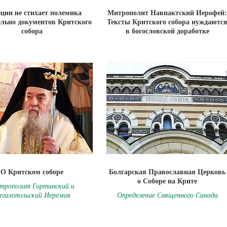
еции не стихает полемика
Митрополит Навпактский Иерофей:
ельно документов Критского
Тексты Критского собора нуждаютс
собора
в богословской доработке
О Критском соборе
Болгарская Православная Церковь
о Соборе на Крите
трополит Гортинский и
егалопольский Иеремия
Определение Священного Синода