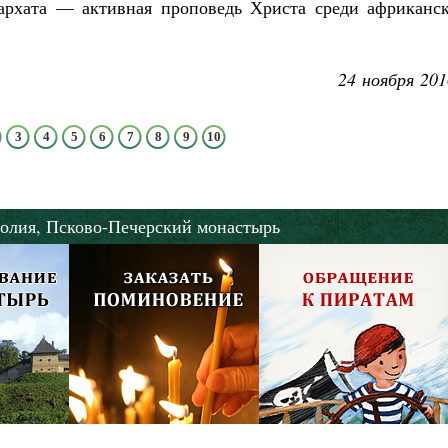
архата — активная проповедь Христа среди африканск
24 ноября 201
3
4
5
6
7
8
9
10
олия,
Псково-Печерский монастырь