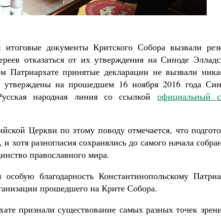
Роман Котов
айти своё место в жизни
Кирилл Мурышев
и итоговые документы Критского Собора вызвали рез
ереев отказаться от их утверждения на Синоде Элладс
ом Патриархате принятые декларации не вызвали ника
и утверждены на прошедшем 16 ноября 2016 года Син
 Русская народная линия со ссылкой
официальный с
йской Церкви по этому поводу отмечается, что подгото
 и хотя разногласия сохранялись до самого начала собра
динство православного мира.
 особую благодарность Константинопольскому Патриа
ганизации прошедшего на Крите Собора.
хате признали существование самых разных точек зрени