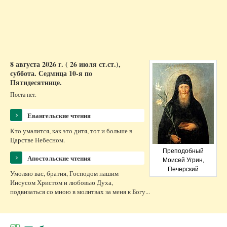
человека, вылезшего из
Галина Гурская
столичной подземки
Другие материалы раздела
8 августа 2026 г. ( 26 июля ст.ст.),
суббота.
Седмица 10-я по
Пятидесятнице.
Поста нет.
›
Евангельские чтения
Кто умалится, как это дитя, тот и больше в
Царстве Небесном.
Преподобный
›
Апостольские чтения
Моисей Угрин,
Печерский
Умоляю вас, братия, Господом нашим
Иисусом Христом и любовью Духа,
подвизаться со мною в молитвах за меня к Богу...