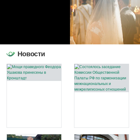
Новости
Мощи
Сос
праведного
зас
Феодора
Ком
Ушакова
Общ
принесены
Пал
в
РФ
Кронштадт
по
гар
меж
и
меж
отн