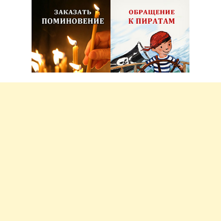
Псковская митрополия и Псково-Печерский
монастырь
В городе без метро
О принце Готфриде, рыцаре
Рождественской звезды
Великий Новгород глазами