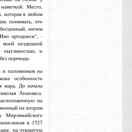
 наметкой. Место,
, которая в любом
ешь понимать, что
 бесценный, ничем
Имэ ортодокси", -
, моей нездешней
й пытливостью, и
без перевода.
в и паломников на
кова особенность
я жара. До начала
иколая Анапавса.
расположенную на
оженный на втором
зу Мирликийского
написанная в 1527
выше, на открытую