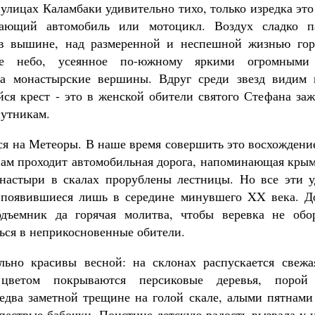
 улицах Каламбаки удивительно тихо, только изредка эт
жающий автомобиль или мотоцикл. Воздух сладко п
в вышине, над размеренной и неспешной жизнью горо
ое небо, усеянное по-южному яркими огромными 
а монастырские вершины. Вдруг среди звезд видим 
ся крест - это в женской обители святого Стефана за
путникам.
я на Метеоры. В наше время совершить это восхождение
нам проходит автомобильная дорога, напоминающая крым
настыри в скалах прорублены лестницы. Но все эти у
 появившиеся лишь в середине минувшего XX века. Д
одъемник да горячая молитва, чтобы веревка не обо
ся в неприкосновенные обители.
льно красивы весной: на склонах распускается свежа
 цветом покрываются персиковые деревья, порой
едва заметной трещине на голой скале, алыми пятнами 
пестрые бабочки. Поистине детскую радость вызвала у н