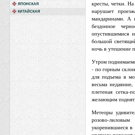
кресты, четки. На
ЯПОНСКАЯ
нарушает проез
КИТАЙСКАЯ
мандаринами. А 
бездонное черн
опустившимися н
большой светящий
ночь в утешение 
Утром поднимаемс
- по горным скло
для подъема в мо
весьма недавние,
плетеная сетка-п
желающим поднять
Метеоры удивите
розово-лиловым
укоренившиеся в 
цветами порхают 