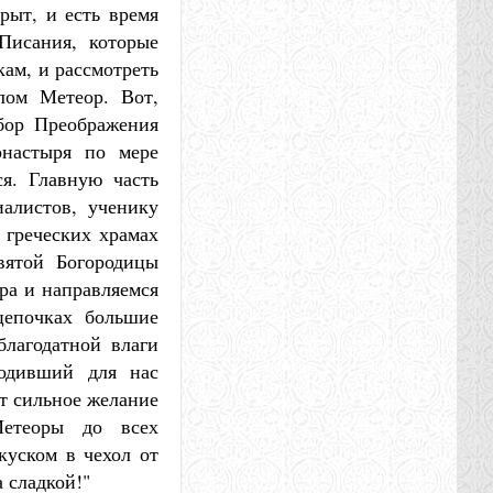
рыт, и есть время
Писания, которые
кам, и рассмотреть
лом Метеор. Вот,
бор Преображения
онастыря по мере
ся. Главную часть
алистов, ученику
 греческих храмах
вятой Богородицы
ра и направляемся
цепочках большие
благодатной влаги
водивший для нас
ет сильное желание
Метеоры до всех
куском в чехол от
 сладкой!"