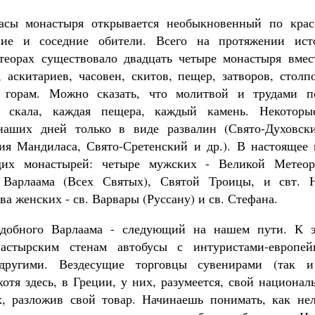
асы монастыря открывается необыкновенный по крас
ние и соседние обители. Всего на протяжении ис
теорах существовало двадцать четыре монастыря вмес
 аскитариев, часовен, скитов, пещер, затворов, столп
 горам. Можно сказать, что молитвой и трудами п
я скала, каждая пещера, каждый камень. Некоторы
наших дней только в виде развалин (Свято-Духовски
гия Мандиласа, Свято-Сретенский и др.). В настоящее
щих монастырей: четыре мужских - Великой Метеор
. Варлаама (Всех Святых), Святой Троицы, и свт. 
два женских - св. Варвары (Руссану) и св. Стефана.
добного Варлаама - следующий на нашем пути. К 
астырским стенам автобусы с интуристами-европе
другими. Вездесущие торговцы сувенирами (так и 
отя здесь, в Греции, у них, разумеется, свой национа
, разложив свой товар. Начинаешь понимать, как не