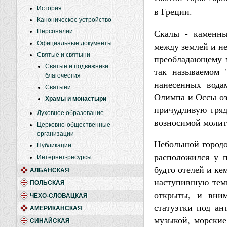
История
в Греции.
Каноническое устройство
Скалы - каменны
Персоналии
Официальные документы
между землей и н
Святые и святыни
преобладающему м
Святые и подвижники
так называемом 
благочестия
нанесенных водам
Святыни
Олимпа и Оссы оз
Храмы и монастыри
причудливую гряд
Духовное образование
возносимой молит
Церковно-общественные
организации
Небольшой городо
Публикации
расположился у 
Интернет-ресурсы
будто отелей и ке
АЛБАНСКАЯ
наступившую темн
ПОЛЬСКАЯ
открыты, и вним
ЧЕХО-СЛОВАЦКАЯ
статуэтки под ан
АМЕРИКАНСКАЯ
музыкой, морские
СИНАЙСКАЯ