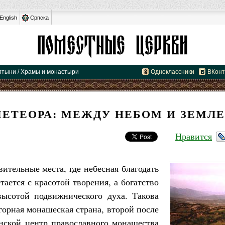
English
Српска
вятыни / Храмы и монастыри
Одноклассники
ВКонт
ЕТЕОРА: МЕЖДУ НЕБОМ И ЗЕМЛ
Нравится
вительные места, где небесная благодать
ается с красотой творения, а богатство
высотой подвижнического духа. Такова
горная монашеская страна, второй после
нской центр православного монашества