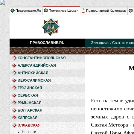
7
Православие.Ru
Поместные Церкви
Православный Календарь
авг
ПРАВОСЛАВИЕ.RU
Элладская / Святые и с
КОНСТАНТИНОПОЛЬСКАЯ
М
АЛЕКСАНДРИЙСКАЯ
АНТИОХИЙСКАЯ
ИЕРУСАЛИМСКАЯ
ГРУЗИНСКАЯ
СЕРБСКАЯ
Есть на земле уди
РУМЫНСКАЯ
непостижимо сочет
БОЛГАРСКАЯ
земных даров с 
КИПРСКАЯ
Святая Метеора - 
ЭЛЛАДСКАЯ
Святой Горы Афо
Новости