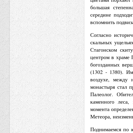
большая степенн
середине подходи
вспомнить подвиза
Согласно историч
скальных ущельях
Стагонском скит
центром в храме 
богозданных вер
(1302 - 1380). И
воздухе, между 
монастыря стал п
Палеолог. Обите
каменного леса,
момента определен
Метеора, неизмен
Поднимаемся по к