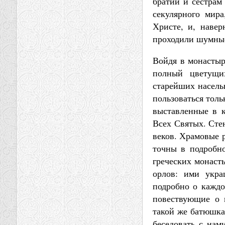
братии и сестрам
секулярного мир
Христе, и, навер
проходили шумные
Войдя в монастыр
полный цветущи
старейших насельн
пользоваться толь
выставленные в к
Всех Святых. Сте
веков. Храмовые 
точны в подробно
греческих монаст
орлов: ими укра
подробно о каждо
повествующие о 
такой же батюшка
беседовать с нам