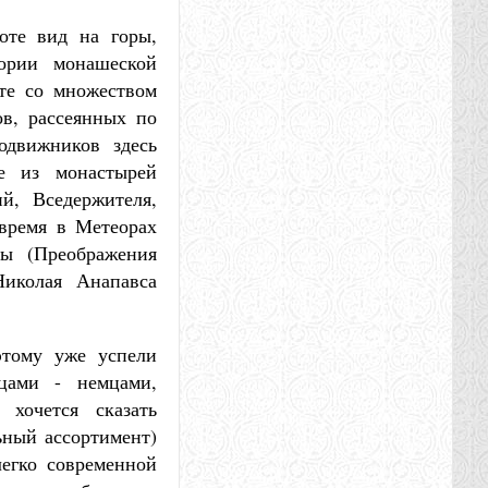
оте вид на горы,
тории монашеской
те со множеством
ов, рассеянных по
одвижников здесь
е из монастырей
й, Вседержителя,
 время в Метеорах
ы (Преображения
Николая Анапавса
этому уже успели
йцами - немцами,
хочется сказать
льный ассортимент)
легко современной