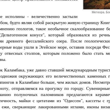
Метеора. Бо
е исполины - величественно застыли
ебом, будто являя собой раскрытую живую страницу Книг
нению геологов, такое необычное скалообразование бе
"Дельтогенном конусе", который образовался из речн
и древнего фессалийского озера. После геологическ
ерные воды ушли в Эгейское море, оставив посреди Фе
у отвесных столпов, которым положено было стать м
вы.
к Каламбака, уже давно ставший международным турис
подножия окружающих его величественных каменных ги
мпингов в Каламбаке больше, чем жилых домов. Несмотр
оту, отправляемся на прогулку по городу. Сувенирны
анию полуночных паломников предлагаются керами
тичность, майки с цитатами из "Одиссеи", кассеты с г
 ежи, сверкающие лакированными иглами, иконы виза