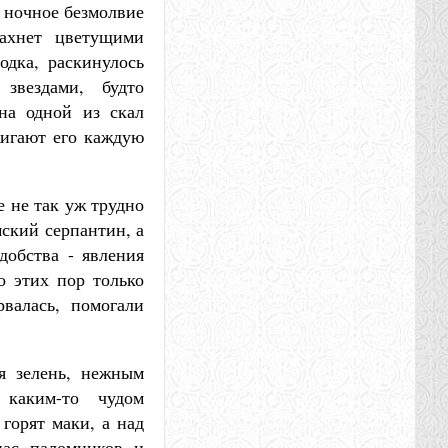
о ночное безмолвие
ахнет цветущими
дка, раскинулось
звездами, будто
на одной из скал
жигают его каждую
 не так уж трудно
ский серпантин, а
добства - явления
о этих пор только
рвалась, помогали
я зелень, нежным
 каким-то чудом
горят маки, а над
ас, паломников, и