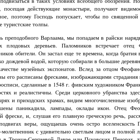
 подвизаться в таких условиях всеобщего обозрения. Но
а, посещая действующие монастыри, получают видимое
ное, поэтому Господь попускает, чтобы по священной
 туристские толпы.
ь преподобного Варлаама, мы попадаем в райски наряд
х плодовых деревьев. Паломников встречает отец 
иков обители. Он застал еще те времена, когда братия
ко дождевой водой, которую собирали в большие деревя
ачестве музейных экспонатов. Вслед за отцом Феофа
ны его расписаны фресками, изображающими страдания
росписи, сделанные в 1548 г. фивским художником Франк
стях и реалистичны. Среди церковного убранства здес
ырях и приходских храмах, видим многочисленные изоб
шены паникадила, лампады, оклады икон. Отец Фео
й фреске, и, слушая его плавную греческую речь, расс
подвигах веры, ощущаешь очень остро вселенскость П
-молитвенник с удивительно светлым лицом и полной 
и в Троице-Сергиевой Лавре или Псковских Печорах, т