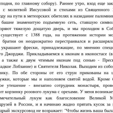
подня, по главному собору). Раннее утро, вход еще зак
и с молитвой Иисусовой и стихами из Священного 
ду на пути в метеорских обителях в назидание паломни
 башне знаменитую подъемную сеть, ставшую симво
воряют тяжелую дощатую дверь, и мы проходим в Со
 существует с 1388 года, на протяжении истории м
 братии он неоднократно перестраивался и расширял
 украшают фрески, принадлежащие, по мнению специ
о Джорджи. Прикладываемся к иконам в иконостасе (в
), а также к двум чтимым иконам под сенью - Прес
адкое Лобзание) и Святителя Николая. Выходим из собо
нику. По обе стороны от его струи прикованы на 
ужки, которые мы и наполняем святой водой. Кроме 
ое утешение - внезапно сотрудник монастыря, про
т корзинку розового лукума с орехами. У меня возника
амечательный лукум как благословение Великой 
друзей в России, и я начинаю жадно прятать кусок за 
дрый экскурсовод не возражает: "Чтобы жизнь ваша была