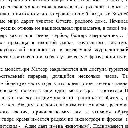
греческая монашеская камилавка, а русский клобук с
еняют ничтожно мало по сравнению с благодатью Божией
ме мира дарит чувство Отчего, родного дома. Начина
русских отнюдь не национальная привилегия, а такой же
ар, как и для греков, сербов, болгар, американцев… "
ос продавца в иконной лавке, смущенного, видимо
олубоглазой внешностью и вездесущей журналистско
атно повторяю про себя эту греческую фразу, понятную 
се монастыри Метеор закрываются для доступа туристо
жительный перерыв, длящийся несколько часов. Та
 - большую часть года в это время стоит очень сильна
успеваем посетить еще один монастырь - святителя Н
рскую пасеку, поднимаемся по тропинке в обитель, 
ве скал. Входим в небольшой храм свт. Николая, распол
кого здания, прикладываемся там к чтимому обра
итворе храма имеется редкая по иконографии фреска, 
итским - "Адам дает имена животным". Поднимаемся 