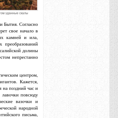
гом зданные скалы
и Бытия. Согласно
рет свое начало в
ых камней и ила,
их преобразований
ссалийской долины
естом непрестанно
тическим центром,
гантов. Кажется,
я на поздний час и
е лавочки повсюду
ческие вазочки и
реческой народной
нтийского письма,