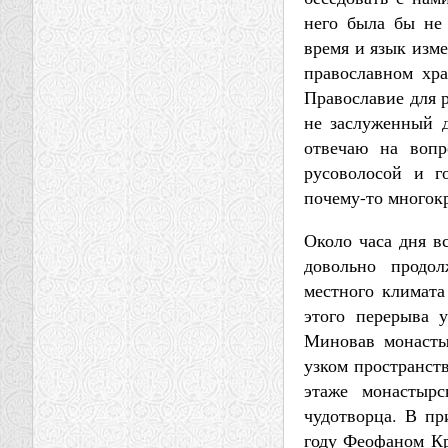
него была бы не 
время и язык изм
православном хра
Православие для 
не заслуженный д
отвечаю на вопр
русоволосой и г
почему-то многокр
Около часа дня в
довольно продол
местного климата
этого перерыва 
Миновав монасты
узком пространст
этаже монастырс
чудотворца. В пр
году Феофаном Кр