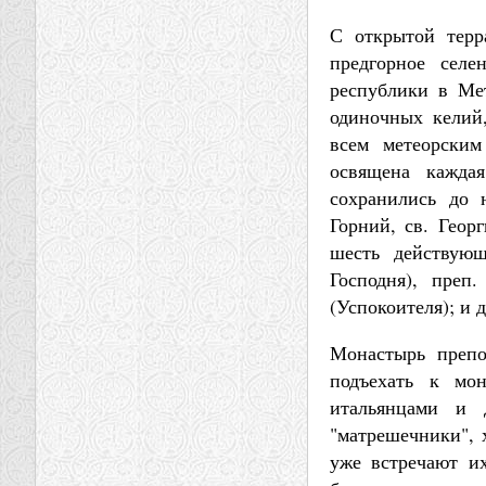
С открытой терр
предгорное селе
республики в Ме
одиночных келий,
всем метеорским
освящена кажда
сохранились до 
Горний, св. Геор
шесть действую
Господня), преп
(Успокоителя); и 
Монастырь препо
подъехать к мон
итальянцами и 
"матрешечники", х
уже встречают их