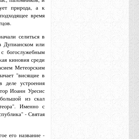
ует природа, а к
 подходящее время
тцов.
начали селиться в
 в Дупианском или
 с богослужебным
кая киновия среди
асием Метеорским
начает "висящие в
в деле устроения
атор Иоанн Уресис
 большой из скал
теора". Именно с
спублика" - Святая
ое его название -