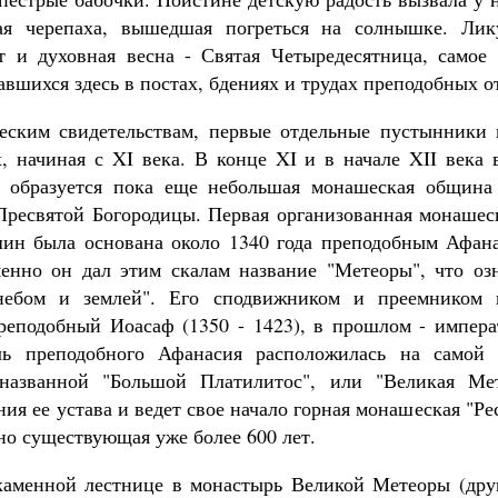
ая черепаха, вышедшая погреться на солнышке. Лик
т и духовная весна - Святая Четыредесятница, самое
вшихся здесь в постах, бдениях и трудах преподобных о
еским свидетельствам, первые отдельные пустынники 
, начиная с XI века. В конце XI и в начале XII века
у образуется пока еще небольшая монашеская община
Пресвятой Богородицы. Первая организованная монашес
шин была основана около 1340 года преподобным Афан
менно он дал этим скалам название "Метеоры", что оз
небом и землей". Его сподвижником и преемником 
реподобный Иоасаф (1350 - 1423), в прошлом - импер
ль преподобного Афанасия расположилась на самой
 названной "Большой Платилитос", или "Великая Ме
ия ее устава и ведет свое начало горная монашеская "Ре
но существующая уже более 600 лет.
аменной лестнице в монастырь Великой Метеоры (друг