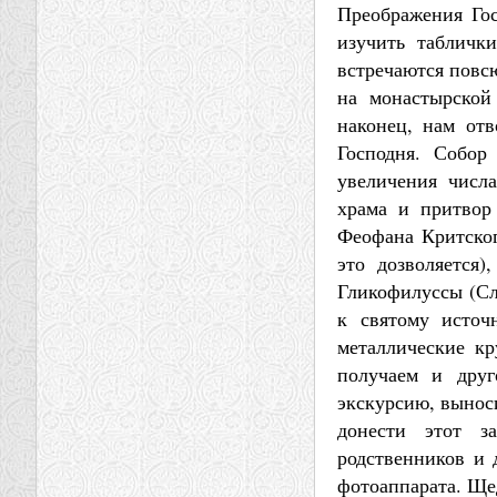
Преображения Гос
изучить табличк
встречаются повсю
на монастырской
наконец, нам от
Господня. Собор
увеличения числа
храма и притвор
Феофана Критског
это дозволяется
Гликофилуссы (Сл
к святому источ
металлические кр
получаем и друг
экскурсию, выноси
донести этот з
родственников и 
фотоаппарата. Ще