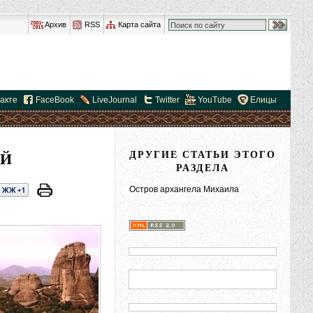
Архив
RSS
Карта сайта
акте
FaceBook
LiveJournal
Twitter
YouTube
Елицы
ЕЙ
ДРУГИЕ СТАТЬИ ЭТОГО
РАЗДЕЛА
Остров архангела Михаила