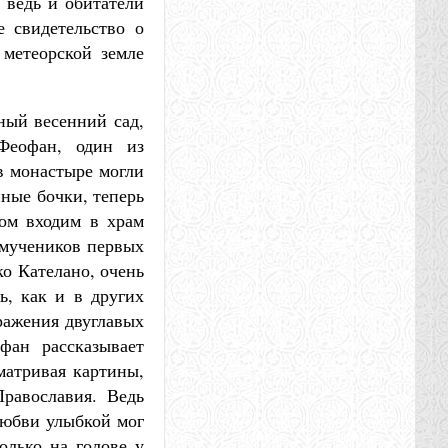
 ведь и обитатели
 свидетельство о
 метеорской земле
ный весенний сад,
Феофан, один из
 в монастыре могли
нные бочки, теперь
ном входим в храм
 мучеников первых
о Кателано, очень
ь, как и в других
ражения двуглавых
фан рассказывает
матривая картины,
равославия. Ведь
любви улыбкой мог
олько на голове у