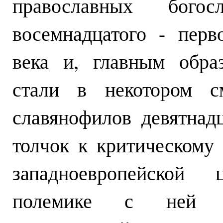
православных бого
восемнадцатого - перв
века и, главным обра
стали в некотором с
славянофилов девятнад
толчок к критическому
западноевропейской
полемике с ней п