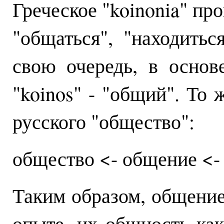
Греческое "koinonia" про
"общаться", "находитьс
свою очередь, в основ
"koinos" - "общий". То 
русского "общество":
общество <- общение <-
Таким образом, общение
опыте, их общность как