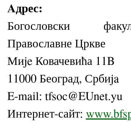
Aдрес:
Богословски фак
Православне Цркве
Миje Ковачевића 11B
11000 Београд, Србиja
E-mail: tfsoc@EUnet.yu
Интернет-сайт:
www.bfsp