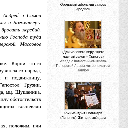
Юродивый афонский старец
Иродион
. Андрей и Симон
олы и Богоматерь,
и бросать жребий,
ению Господа туда
ерской. Массовое
«Для человека верующего
главный закон – Христов»
Беседа с наместником Киево-
ке. Корни этого
Печерской Лавры митрополитом
рузинского народа,
Павлом
я и подвижницу,
апостол" Грузии,
ца, мц. Шушаника,
силу обстоятельств
нщины воспевали
Архимандрит Поликарп
(Линенко): Жить по звёздам
нах, положим, или