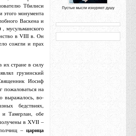
нователю Тбилиси
Пустые мысли изнуряют душу
и этого монумента
лобного Васкена и
)
, мусульманского
ство в VIII в. Он
ело сожгли и прах
 их стране в силу
являл грузинский
 Священник Иосиф
г пожаловаться на
о выражалось, во-
зных бедствиях,
 и Тамерлан, обе
получены в XVII –
царица
х полчищ –