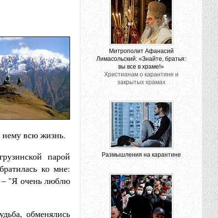
Митрополит Афанасий
Лимасольский: «Знайте, братья:
вы все в храме!»
Христианам о карантине и
закрытых храмах
о нему всю жизнь.
грузинской парой
Размышления на карантине
братилась ко мне:
. – "Я очень люблю
удьба, обменялись