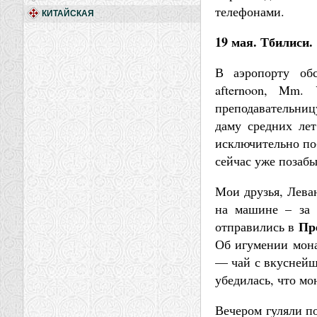
телефонами.
КИТАЙСКАЯ
19 мая. Тбилиси.
В аэропорту об
afternoon, Mm. 
преподавательниц
даму средних лет
исключительно по-
сейчас уже позаб
Мои друзья, Лева
на машине – за 
Пр
отправились в
Об игумении мона
— чай с вкуснейш
убедилась, что м
Вечером гуляли п