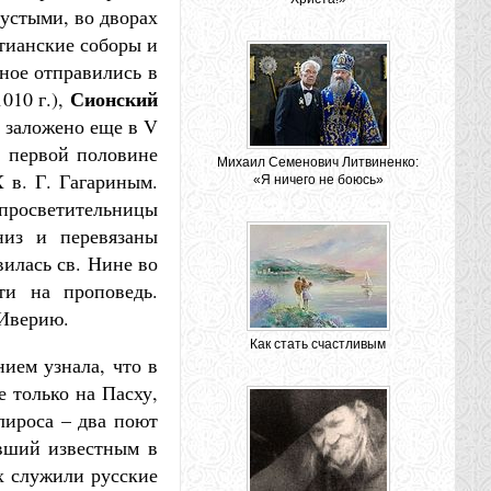
устыми, во дворах
тианские соборы и
щное отправились в
Сионский
010 г.),
 заложено еще в V
 в первой половине
Михаил Семенович Литвиненко:
 в. Г. Гагариным.
«Я ничего не боюсь»
просветительницы
низ и перевязаны
вилась св. Нине во
ти на проповедь.
 Иверию.
Как стать счастливым
ием узнала, что в
 только на Пасху,
лироса – два поют
авший известным в
ах служили русские