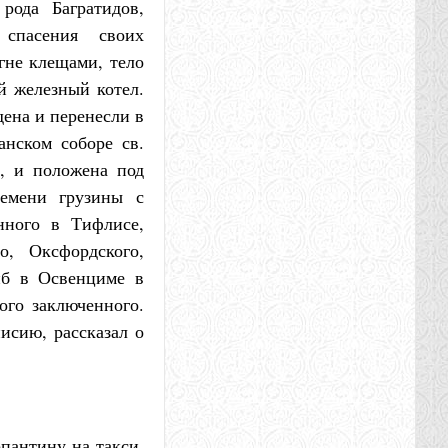
рода Багратидов,
 спасения своих
гне клещами, тело
й железный котел.
дена и перенесли в
анском соборе св.
а, и положена под
ремени грузины с
ного в Тифлисе,
о, Оксфордского,
иб в Освенциме в
ого заключенного.
исию, рассказал о
пантину на такси,