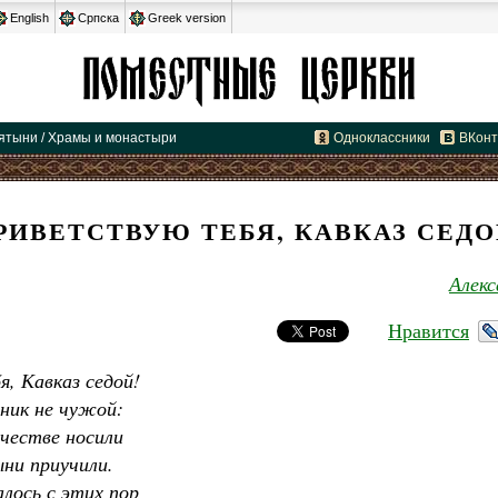
English
Српска
Greek version
вятыни / Храмы и монастыри
Одноклассники
ВКонт
РИВЕТСТВУЮ ТЕБЯ, КАВКАЗ СЕДО
Алек
Нравится
, Кавказ седой!
тник не чужой:
нчестве носили
ыни приучили.
лось с этих пор