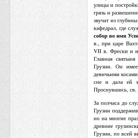
улицы и постройк
грязь и развешен
звучат из глубины
кафедрал, где слу
собор во имя Ус
в., при царе Вахт
VII в. Фрески и 
Главная святын
Грузии. Он имее
девичьими косами.
сне и дала ей э
Проснувшись, св.
За полчаса до сл
Грузии поддержив
но на многие пра
древние грузинск
Грузии, по всей в