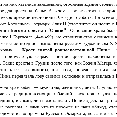
и на них казались замшелыми, огромные здания стояли п
ное для просушки белье. А рядом — величественные хрис
 веков древние песнопения. Сегодня суббота. На всено
жит Католикос-Патриарх Илия II (этот титул он носит с 1
пения Богоматери, или "Сиони"
. Основание храма было
анге I Горгасале (446-499), но строительство окончено
иконостас поздние, выполнены русским художником XIX
Крест святой равноапостольной Нины
я храма —
, 
т причудливую форму – ветви креста наклонены в
 Такие кресты в Грузии после того, как Божия Матерь я
тот крест из виноградной лозы, повелев с ним ид
 Нина перевязала лозу своими волосами и отправилась в
ужбы храм забит — мужчины, женщины, дети. С удивлен
ается традиция всенощных бдений – всю ночь служат не
здники, и люди, дети выстаивают. Пение здесь на три к
ие распевы, а один что-то похожее на наш обиход, ст
идимости, во времена Русского Экзархата, когда в храм