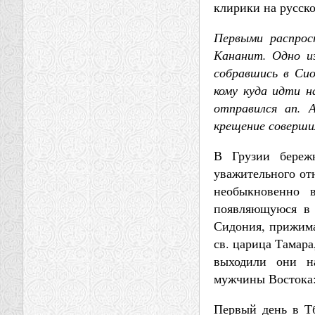
клирики на русско
Первыми распрос
Кананит. Одно из
собравшись в Сио
кому куда идти н
отправился ап. 
крещение совершило
В Грузии береж
уважительного отн
необыкновенно 
появляющуюся в 
Сидония, прижима
св. царица Тамара
выходили они н
мужчины Востока:
Первый день в Тб