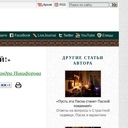
Архив
RSS
акте
FaceBook
LiveJournal
Twitter
YouTube
Елицы
Й!»
ДРУГИЕ СТАТЬИ
АВТОРА
сандра Никифорова
«Пусть эта Пасха станет Пасхой
покаяния!»
Ответы на вопросы о Страстной
седмице, Пасхе и карантине