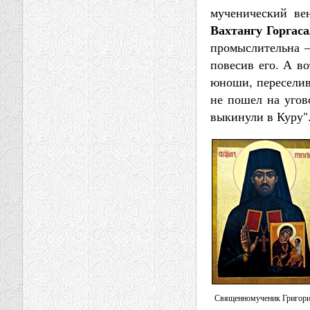
мученический ве
Вахтангу Горгаса
промыслительна –
повесив его. А в
юноши, переселив
не пошел на угов
выкинули в Куру"
Священномученик Григор