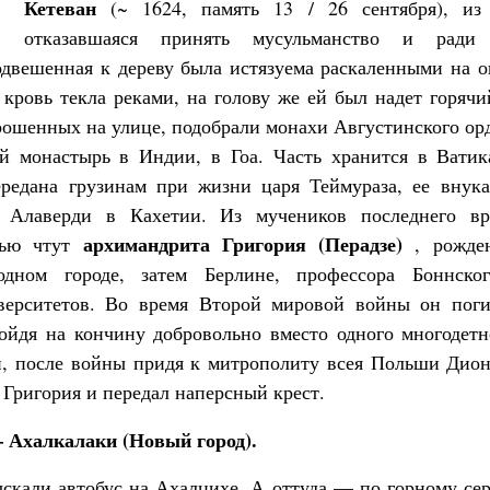
Кетеван
(~ 1624, память 13 / 26 сентября), из 
отказавшаяся принять мусульманство и ради
двешенная к дереву была истязуема раскаленными на о
 кровь текла реками, на голову же ей был надет горячи
рошенных на улице, подобрали монахи Августинского ор
й монастырь в Индии, в Гоа. Часть хранится в Ватик
ередана грузинам при жизни царя Теймураза, ее внук
 Алаверди в Кахетии. Из мучеников последнего в
архимандрита Григория (Перадзе)
вью чтут
, рожден
дном городе, затем Берлине, профессора Боннског
верситетов. Во время Второй мировой войны он пог
пойдя на кончину добровольно вместо одного многодетн
и, после войны придя к митрополиту всея Польши Дион
 Григория и передал наперсный крест.
– Ахалкалаки (Новый город).
ыскали автобус на Ахалцихе. А оттуда — по горному сер