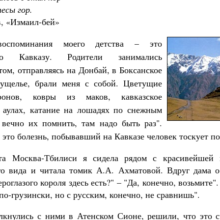
тесы гор.
, «Измаил-бей»
оспоминания моего детства – это
о Кавказу. Родители занимались
ом, отправляясь на Донбай, в Боксанское
 ущелье, брали меня с собой. Цветущие
ронов, ковры из маков, кавказское
 аулах, катание на лошадях по снежным
вечно их помнить, там надо быть раз".
 это болезнь, побывавший на Кавказе человек тоскует п
та Москва-Тбилиси я сидела рядом с красивейшей 
го вида и читала томик А.А. Ахматовой. Вдруг дама о
ероглазого короля здесь есть?" – "Да, конечно, возьмите"
по-грузински, но с русским, конечно, не сравнишь".
лкнулись с ними в Атенском Сионе, решили, что это с