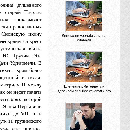
тояния душевного
сь старый Тифлис
тая, – показывает
ысяч православных
и Сионскую икону
Дигитални уређаји и лична
ни
хранится крест
слобода
устическая икона
в Ю. Грузии. Эта
Дачи Уджармели. В
техи
– храм более
ащенный в склад,
имитрием II между
Влечение к Интернету и
ах он несет печать
девайсам сильнее сексуального
сентября), которой
е Якова Цуртавели
ники до VIII в. в
уж за грузинского
ужа, она приняла