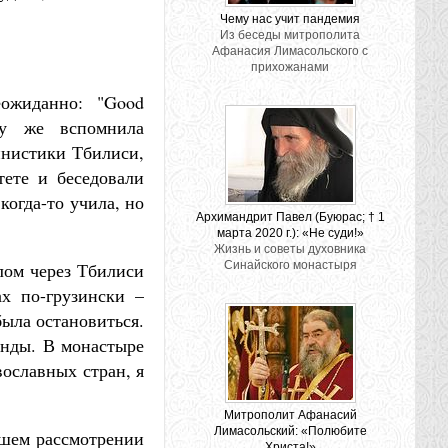
Чему нас учит пандемия
Из беседы митрополита
Афанасия Лимасольского с
прихожанами
ожиданно: "Good
азу же вспомнила
инистики Тбилиси,
тете и беседовали
когда-то учила, но
Архимандрит Павел (Буюрас; † 1
марта 2020 г.): «Не суди!»
Жизнь и советы духовника
лом через Тбилиси
Синайского монастыря
х по-грузински –
была остановиться.
енды. В монастыре
ославных стран, я
Митрополит Афанасий
Лимасольский: «Полюбите
йшем рассмотрении
Христа!»