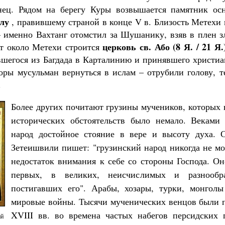
нец. Рядом на берегу Куры возвышается памятник ос
лу
, правившему страной в конце V в. Близость Метехи 
 именно Вахтанг отомстил за Шушанику, взяв в плен з
церковь св. Або (8 Я. / 21 Я.
от около Метехи строится
шегося из Багдада в Карталинию и принявшего христиан
оры мусульман вернуться в ислам – отрубили голову, т
.
Более других почитают грузины мучеников, которых в
исторических обстоятельств было немало. Веками 
народ достойное стояние в вере и высоту духа.
Зетеишвили пишет: "грузинский народ никогда не мо
недостаток внимания к себе со стороны Господа. Он
первых, в великих, неисчислимых и разнообра
постигавших его". Арабы, хозары, турки, монголы
мировые войны. Тысячи мученических венцов были 
XVIII вв. во времена частых набегов персидски
ий