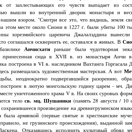
ек от захлестывающих его чувств выпадает из сос
очью вышли во внутренний дворик монастыря и ве
 нашим взором. "Смотри все это, что видишь, земля свя
на этом месте около Сиони в 1227 г. были убиты 100 т
оины хорезмийского царевича Джалалэддина вынесл
Сио
кто соглашался осквернить ее, оставался в живых. В
Анчисхати
базилике
раньше была чудотворная энка
, принесенная сюда в XVII в. из монастыря Анчи 
ика построена в VI в. наследником Вахтанга Горгасала 
Ме
здесь размещалась художественная мастерская. А вот
удьбы, неоднократно подвергавшийся разорению, обр
 построен в лютую монгольскую годину царем - мч. Д
а месте уничтоженного храма V в. На своих суровых форм
св. мц. Шушаники
оится тело
(память 28 августа / 10 
 сохранившееся произведение на древнегрузинском язык
 была армянкой (первые святые и христианские муче
 правило, не грузинского происхождения), выданной зам
Васкена. Отказавшись исполнить культовый обряд м