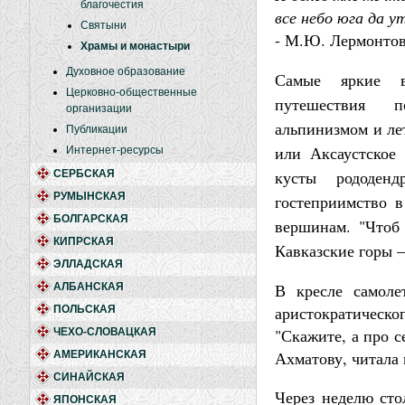
благочестия
все небо юга да у
Святыни
- М.Ю. Лермонтов
Храмы и монастыри
Духовное образование
Самые яркие в
Церковно-общественные
путешествия п
организации
альпинизмом и лет
Публикации
или Аксаустское
Интернет-ресурсы
кусты рододенд
СЕРБСКАЯ
РУМЫНСКАЯ
гостеприимство в
БОЛГАРСКАЯ
вершинам. "Чтоб 
КИПРСКАЯ
Кавказские горы –
ЭЛЛАДСКАЯ
В кресле самоле
АЛБАНСКАЯ
аристократическо
ПОЛЬСКАЯ
"Скажите, а про с
ЧЕХО-СЛОВАЦКАЯ
Ахматову, читала 
АМЕРИКАНСКАЯ
СИНАЙСКАЯ
Через неделю сто
ЯПОНСКАЯ