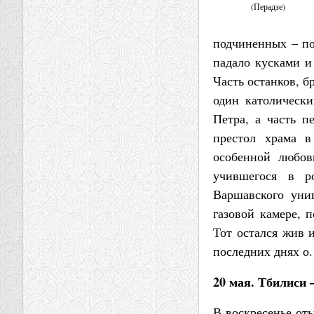
(Перадзе)
подчиненных – по
падало кусками и
Часть останков, б
один католически
Петра, а часть п
престол храма в
особенной любо
учившегося в ро
Варшавского уни
газовой камере, 
Тот остался жив 
последних днях о.
20 мая. Тбилиси 
В воскресенье от