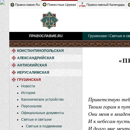
8
Православие.Ru
Поместные Церкви
Православный Календарь
Р°РІРі
ПРАВОСЛАВИЕ.RU
Грузинская / Святые и с
КОНСТАНТИНОПОЛЬСКАЯ
«П
АЛЕКСАНДРИЙСКАЯ
АНТИОХИЙСКАЯ
ИЕРУСАЛИМСКАЯ
ГРУЗИНСКАЯ
Новости
История
Приветствую тебя
Каноническое устройство
Твоим горам я пу
Персоналии
Они меня в младе
Официальные документы
Святые и святыни
И к небесам пуст
Святые и подвижники
И долго мне мечта