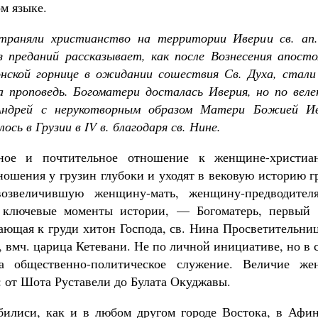
м языке.
траняли христианство на территории Иверии св. ап
 преданий рассказывает, как после Вознесения апост
нской горнице в ожидании сошествия Св. Духа, стал
а проповедь. Богоматери досталась Иверия, но по вел
Андрей с нерукотворным образом Матери Божией Ив
сь в Грузии в IV в. благодаря св. Нине.
ное и почтительное отношение к женщине-христиан
ошения у грузин глубоки и уходят в вековую историю г
возвеличившую женщину-мать, женщину-предводител
ключевые моменты истории, — Богоматерь, первый "
ющая к груди хитон Господа, св. Нина Просветительни
, вмч. царица Кетевани. Не по личной инициативе, но в 
а общественно-политическое служение. Величие же
 от Шота Руставели до Булата Окуджавы.
илиси, как и в любом другом городе Востока, в Афи