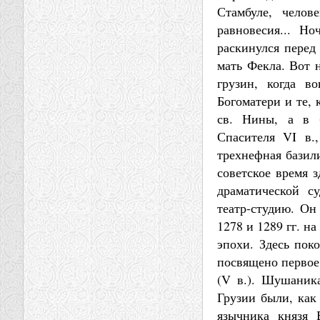
Стамбуле, челов
равновесия... Н
раскинулся перед
мать Фекла. Вот 
грузин, когда в
Богоматери и те, 
св. Нины, а в 
Спасителя VI в.
трехнефная базил
советское время 
драматической с
театр-студию. Он
1278 и 1289 гг. н
эпохи. Здесь пок
посвящено первое
(V в.). Шушаника
Грузии были, как
язычника князя 