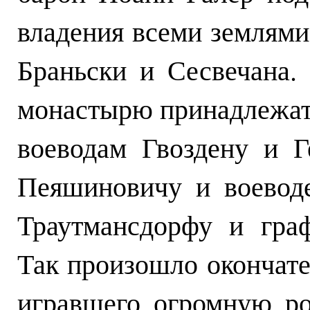
владения всеми землям
Браньски и Сесвечана.
монастырю принадлежат
воеводам Гвоздену и 
Пеяшиновичу и воевод
Траутмансдорфу и гра
Так произошло окончате
игравшего огромную ро