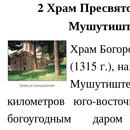
2 Храм Пресвято
Мушутиште 
Храм Богор
(1315 г.), 
Мушутиште
Храм до разрушения
километров юго-восточ
богоугодным даром