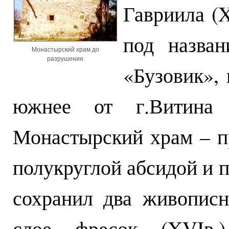
Гавриила (X
под назва
Монастырский храм до
разрушения
«Бузовик», 
южнее от г.Витина
Монастырский храм – п
полукруглой абсидой и 
сохранил два живопис
слое фресок (XVIв.