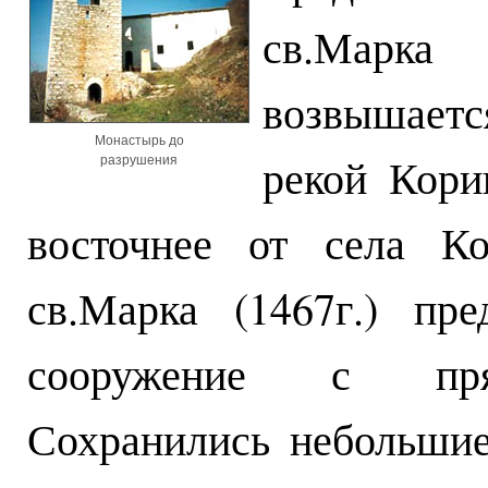
св.Марк
возвышает
Монастырь до
рекой Кори
разрушения
восточнее от села К
св.Марка (1467г.) пр
сооружение с прям
Сохранились небольши