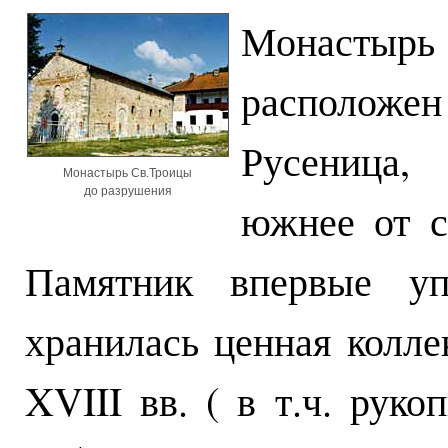
Монастырь 
располо
Русеница,
Монастырь Св.Троицы
до разрушения
южнее от 
Памятник впервые уп
хранилась ценная колл
XVIII вв. ( в т.ч. рук