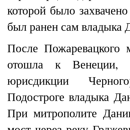
которой было захвачено
был ранен сам владыка 
После Пожаревацкого м
отошла к Венеции, 
юрисдикции Черног
Подостроге владыка Дан
При митрополите Дани
мост через реку Грдже