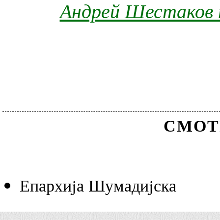
Андрей Шестаков 
СМОТ
Епархиjа Шумадиjска