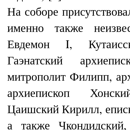
На соборе присутствова
именно также неизвес
Евдемон I, Кутаисс
Гаэнатский архиепи
митрополит Филипп, ар
архиепископ Хонски
Цаишский Кирилл, епис
а также Чкондидский,