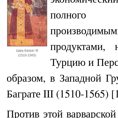
полного п
производимы
продуктами, 
Царь Баграт III
(1510-1565)
Турцию и Перс
образом, в Западной Г
Баграте III (1510-1565) [1
Против этой варварской