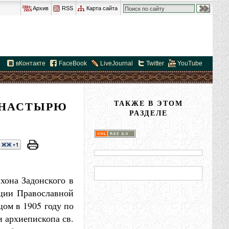
Архив
RSS
Карта сайта
вКонтакте
FaceBook
LiveJournal
Twitter
YouTube
ОНАСТЫРЮ
ТАКЖЕ В ЭТОМ
РАЗДЕЛЕ
хона Задонского в
ации Православной
ом в 1905 году по
 архиепископа св.