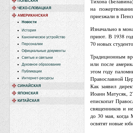
Тихона (Белавина
ПОЛЬСКАЯ
на пожертвовани
ЧЕХО-СЛОВАЦКАЯ
приезжали в Пенс
АМЕРИКАНСКАЯ
Новости
Изначально в мона
История
приют. В 1938 го
Каноническое устройство
70 новых студенто
Персоналии
Официальные документы
Традиционным вре
Святые и святыни
или после америк
Духовное образование
этом году паломн
Публикации
Православной Цер
Интернет-ресурсы
Как заявил дире
СИНАЙСКАЯ
Иоанн Матусяк, 2
ЯПОНСКАЯ
епископат Правос
КИТАЙСКАЯ
священников и не
до 30 мая, когда
освятят новые юб