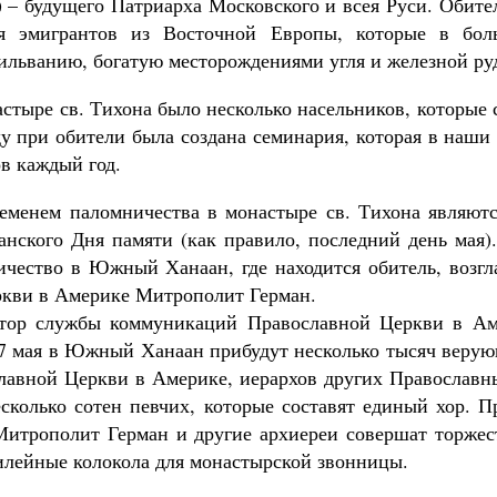
) – будущего Патриарха Московского и всея Руси. Обите
я эмигрантов из Восточной Европы, которые в бол
ильванию, богатую месторождениями угля и железной ру
стыре св. Тихона было несколько насельников, которые
ду при обители была создана семинария, которая в наши
в каждый год.
менем паломничества в монастыре св. Тихона являют
анского Дня памяти (как правило, последний день мая).
ичество в Южный Ханаан, где находится обитель, возгл
кви в Америке Митрополит Герман.
ктор службы коммуникаций Православной Церкви в Ам
7 мая в Южный Ханаан прибудут несколько тысяч верую
лавной Церкви в Америке, иерархов других Православн
сколько сотен певчих, которые составят единый хор. П
 Митрополит Герман и другие архиереи совершат торже
илейные колокола для монастырской звонницы.