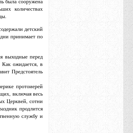
ль была сооружена
ьших количествах
ды.
 содержали детский
 дни принимает по
ся выходные перед
 Как ожидается, в
авит Предстоятель
ерике протоиерей
щих, включая весь
ых Церквей, сотни
раздник продлится
ственную службу и