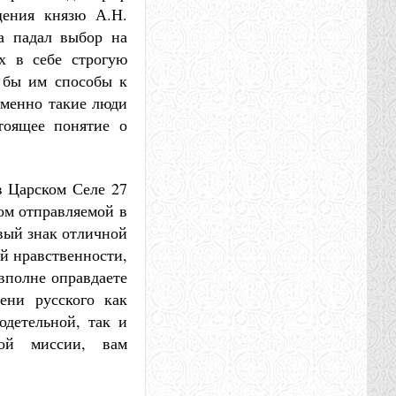
щения князю А.Н.
да падал выбор на
х в себе строгую
а бы им способы к
именно такие люди
тоящее понятие о
в Царском Селе 27
ком отправляемой в
вый знак отличной
й нравственности,
вполне оправдаете
ени русского как
детельной, так и
вой миссии, вам