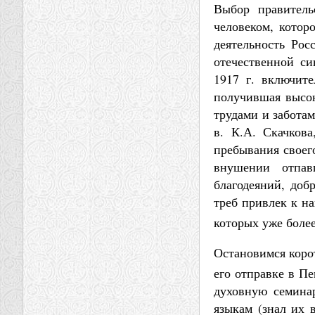
Выбор правитель
человеком, котор
деятельность Рос
отечественной си
1917 г. включите
получившая высок
трудами и заботам
в. К.А. Скачкова
пребывания своег
внушении отпав
благодеяний, до
треб привлек к н
которых уже более
Остановимся коро
его отправке в Пе
духовную семина
языкам (знал их 