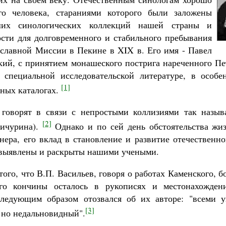
го человека, стараниями которого были заложены
ших синологических коллекций нашей страны и
сти для долговременного и стабильного пребывания
славной Миссии в Пекине в XIX в. Его имя - Павел
ий, с принятием монашеского пострига нареченного П
специальной исследовательской литературе, в особе
[1]
ьных каталогах.
говорят в связи с непростыми коллизиями так называ
[2]
Бичурина).
Однако и по сей день обстоятельства жиз
нера, его вклад в становление и развитие отечественно
 выявлены и раскрыты нашими учеными.
того, что В.П. Васильев, говоря о работах Каменского, 
го кончины осталось в рукописях и местонахожден
следующим образом отозвался об их авторе: "всеми 
[3]
 но недальновидный".