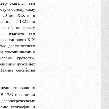
етр оказался тем
новую основу саму
е 20 лет XIX в. в
начиная с 1821 по
ского", поскольку
ыла взлелеяна его
ского синолога XIX
емя десятилетнего
ими помощниками о
ерами кротости,
олнении духовных
Пекине, семейства
 предшествовавших
В 1787 г. окончил
древнегреческому
овию, географии и