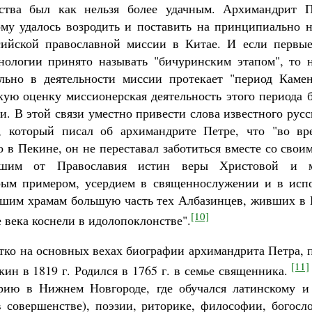
ства был как нельзя более удачным. Архимандрит П
ому удалось возродить и поставить на принципиально 
сийской православной миссии в Китае. И если первы
нологии принято называть "бичуринским этапом", то 
льно в деятельности миссии протекает "период Камен
ую оценку миссионерская деятельность этого периода б
и. В этой связи уместно привести слова известного рус
, который писал об архимандрите Петре, что "во вр
о в Пекине, он не переставал заботиться вместе со сво
шим от Православия истин веры Христовой и м
брым примером, усердием в священнослужении и в исп
ашим храмам большую часть тех Албазинцев, живших в 
[10]
 века коснели в идолопоклонстве".
тко на основных вехах биографии архимандрита Петра,
[11]
кин в 1819 г. Родился в 1765 г. в семье священника.
рию в Нижнем Новгороде, где обучался латинскому и 
в совершенстве), поэзии, риторике, философии, богосл