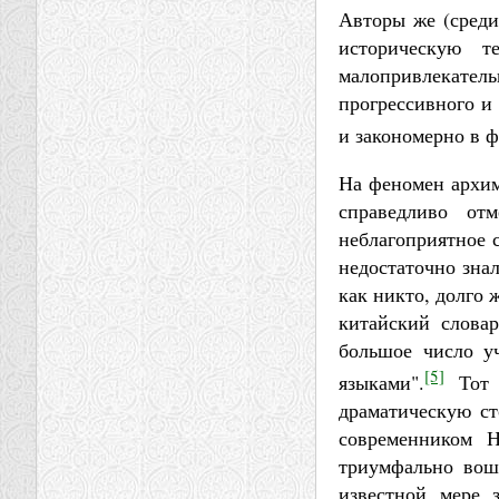
Авторы же (среди
историческую т
малопривлекател
прогрессивного и
и закономерно в 
На феномен архим
справедливо от
неблагоприятное с
недостаточно знал
как никто, долго 
китайский слова
большое число у
[5]
языками".
Тот ж
драматическую ст
современником Н
триумфально вош
известной мере 