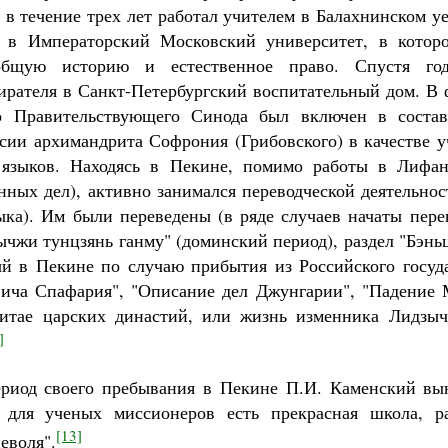
 в течение трех лет работал учителем в Балахнинском 
л в Императорский Московский университет, в которо
еобщую историю и естественное право. Спустя го
рателя в Санкт-Петербургский воспитательный дом. В ф
о Правительствующего Синода был включен в состав
сии архимандрита Софрония (Грибовского) в качестве у
 языков. Находясь в Пекине, помимо работы в Лифан
нных дел), активно занимался переводческой деятельнос
ыка). Им были переведены (в ряде случаев начаты пер
ычжи тунцзянь ганму" (доминский период), раздел "Бэн
й в Пекине по случаю прибытия из Российского госуд
ича Спафария", "Описание дел Джунгарии", "Падение 
итае царских династий, или жизнь изменника Лидзыч
]
риод своего пребывания в Пекине П.И. Каменский вы
 для ученых миссионеров есть прекрасная школа, р
[13]
еволя".