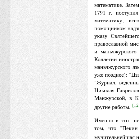
математике. Затем
1791 г. поступи
математику, вс
помощником надзи
указу Святейшег
православной мис
и маньчжурского
Коллегии иностра
маньчжурского яз
уже позднее): "Цз
"Журнал, веденны
Николая Гаврилов
Манжурской, в К
[12
другие работы.
Именно в этот пе
том, что "Пекин
мучительнейшая н