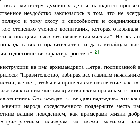
е писал министру духовных дел и народного просве
твенное неудобство заключалось в том, что не всег
полную к тому охоту и способности и соединяющи
 тою степенью ученого воспитания, которая открывал
тижению цели высокого назначения миссии". Но ведь 
 оправдать волю правительства, и дать китайцам нас
[8]
ия, о достоинстве характера россиян".
нструкции на имя архимандрита Петра, подписанной 
орилось: "Правительство, избирая вас главным начальни
иссии, желает, чтобы вы приняли сие назначение как но
важения к вашим чистым христианским правилам, строго
росвещению. Оно ожидает с твердою надеждою, что вы 
 мнении народа соседственного поддержите честь им
отким вашим поведением, как примерами жизни добро
еспристрастным надзором за всеми членами но