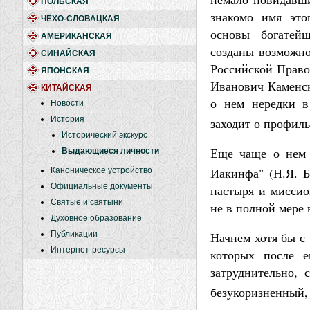
ПОЛЬСКАЯ
знакомо имя это
ЧЕХО-СЛОВАЦКАЯ
основы богатей
АМЕРИКАНСКАЯ
созданы возможно
СИНАЙСКАЯ
Российской Право
ЯПОНСКАЯ
Иванович Каменск
КИТАЙСКАЯ
о нем нередки в 
Новости
История
заходит о профил
Исторический экскурс
Еще чаще о нем 
Выдающиеся личности
Иакинфа" (Н.Я. 
Каноническое устройство
Официальные документы
пастыря и миссио
Святые и святыни
не в полной мере
Духовное образование
Публикации
Начнем хотя бы с 
Интернет-ресурсы
которых после е
затруднительно, 
безукоризненный,