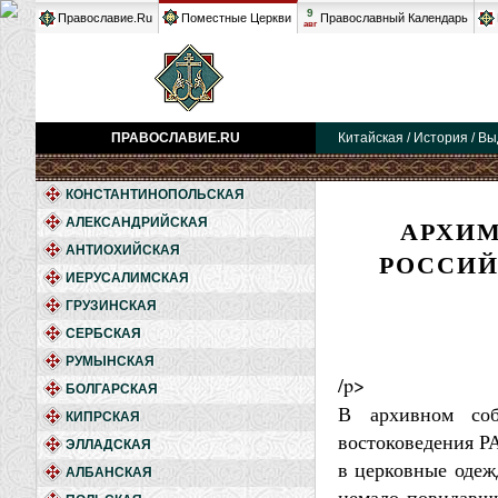
9
Православие.Ru
Поместные Церкви
Православный Календарь
авг
ПРАВОСЛАВИЕ.RU
Китайская / История / 
КОНСТАНТИНОПОЛЬСКАЯ
АРХИМ
АЛЕКСАНДРИЙСКАЯ
АНТИОХИЙСКАЯ
РОССИЙ
ИЕРУСАЛИМСКАЯ
ГРУЗИНСКАЯ
СЕРБСКАЯ
РУМЫНСКАЯ
/p>
БОЛГАРСКАЯ
В архивном соб
КИПРСКАЯ
востоковедения РА
ЭЛЛАДСКАЯ
в церковные одеж
АЛБАНСКАЯ
немало повидавши