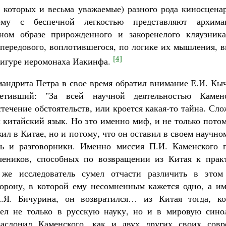
 которых и весьма уважаемые) разного рода киносцена
ему с беспечной легкостью представляют архим
ьном образе прирожденного и закоренелого кляузника
 передового, воплотившегося, по логике их мышления, в
[4]
фигуре иеромонаха Иакинфа.
андрита Петра в свое время обратил внимание Е.И. Кы
метивший: "За всей научной деятельностью Камен
течение обстоятельств, или кроется какая-то тайна. Сл
 китайский язык. Но это именно миф, и не только пото
жил в Китае, но и потому, что он оставил в своем научно
рь и разговорники. Именно миссия П.И. Каменского п
чеников, способных по возвращении из Китая к практ
е исследователь сумел отчасти различить в этом
орону, в которой ему несомненным кажется одно, а им
.Я. Бичурина, он возвратился… из Китая тогда, к
ел не только в русскую науку, но и в мировую сино
заслонил Каменского, как и двух других своих совр