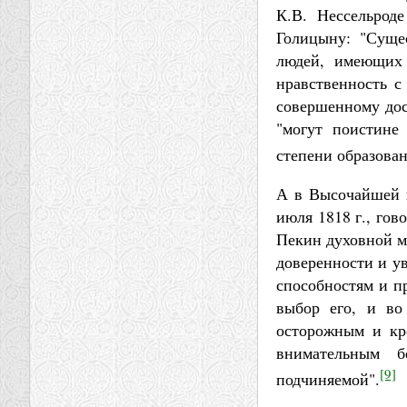
К.В. Нессельрод
Голицыну: "Сущес
людей, имеющих 
нравственность с
совершенному дос
"могут поистине
степени образован
А в Высочайшей и
июля 1818 г., гов
Пекин духовной м
доверенности и у
способностям и п
выбор его, и во
осторожным и кр
внимательным б
[9]
подчиняемой".