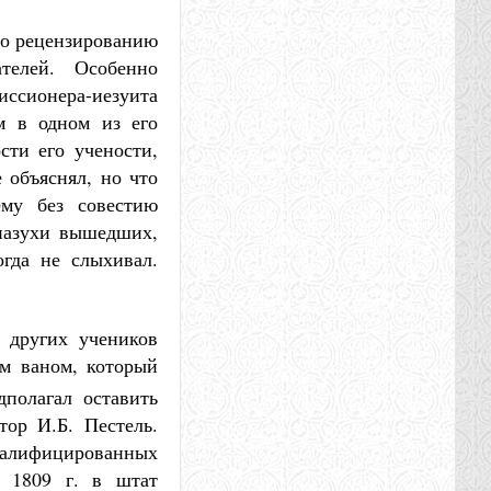
но рецензированию
телей. Особенно
иссионера-иезуита
м в одном из его
сти его учености,
 объяснял, но что
ему без совестию
 пазухи вышедших,
гда не слыхивал.
 других учеников
м ваном, который
полагал оставить
тор И.Б. Пестель.
алифицированных
я 1809 г. в штат