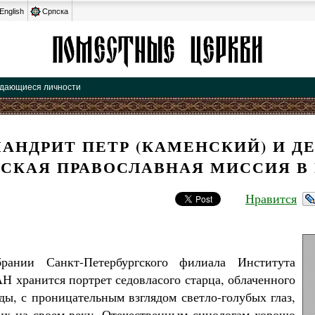
English
Српска
Выдающиеся личности
АНДРИТ ПЕТР (КАМЕНСКИЙ) И Д
СКАЯ ПРАВОСЛАВНАЯ МИССИЯ В
Нравится
рании Санкт-Петербургского филиала Института
Н хранится портрет седовласого старца, облаченного
ды, с проницательным взглядом светло-голубых глаз,
х на своем веку. Отечественным синологам хорошо