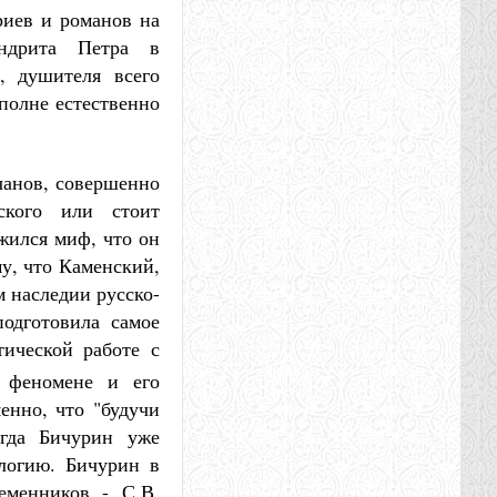
риев и романов на
андрита Петра в
, душителя всего
полне естественно
чанов, совершенно
ского или стоит
ожился миф, что он
му, что Каменский,
м наследии русско-
одготовила самое
ической работе с
 феномене и его
енно, что "будучи
огда Бичурин уже
логию. Бичурин в
еменников - С.В.