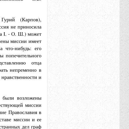
Гурий (Карпов),
ссия не приносила
 I. - О. Ш.) может
члены миссии имеет
а что-нибудь: его
ры попечительного
дставлению отца
рать непременно в
 нравственности и
ю были возложены
шествующей миссии
ние Православия в
ставе миссии и ее
странных дел граф