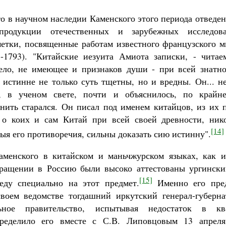
то в научном наследии Каменского этого периода отведе
 продукции отечественных и зарубежных исследова
метки, посвященные работам известного французского м
-1793). "Китайские иезуита Амиота записки, - читае
тело, не имеющее и признаков души - при всей знатно
 истинне не только суть тщетны, но и вредны. Он... не
ь, в ученом свете, почти и объяснилось, по крайн
нить старался. Он писал под именем китайцов, из их
 о коих и сам Китай при всей своей древности, нико
[14]
ыя его противоречия, сильны доказать сию истинну".
аменского в китайском и маньчжурском языках, как и
вращении в Россию были высоко аттестованы ургински
[15]
еду специально на этот предмет.
Именно его пред
воем ведомстве тогдашний иркутский генерал-губерна
ьное правительство, испытывая недостаток в кв
пределило его вместе с С.В. Липовцовым 13 апрел