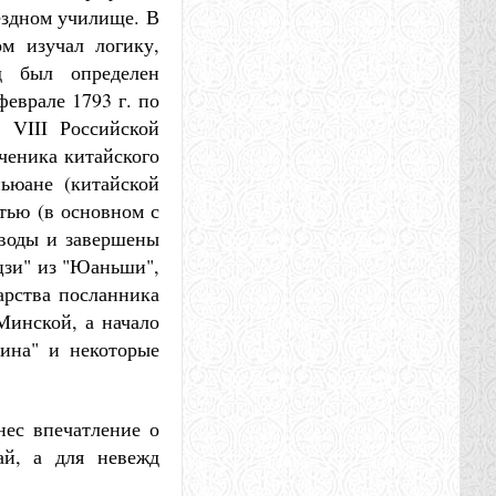
уездном училище. В
м изучал логику,
д был определен
еврале 1793 г. по
 VIII Российской
ченика китайского
ьюане (китайской
тью (в основном с
еводы и завершены
ьцзи" из "Юаньши",
арства посланника
Минской, а начало
ина" и некоторые
нес впечатление о
ай, а для невежд