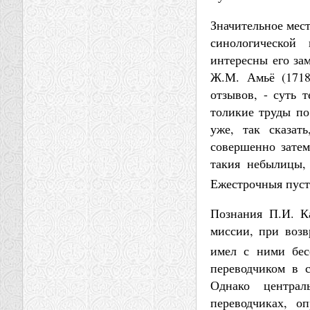
Значительное мес
синологической
интересны его за
Ж.М. Амьё (1718
отзывов, - суть 
толикие труды по
уже, так сказат
совершенно затем
такия небылицы,
Ежестрочныя пуст
Познания П.И. К
миссии, при воз
имел с ними бес
переводчиком в с
Однако централ
переводчиках, о