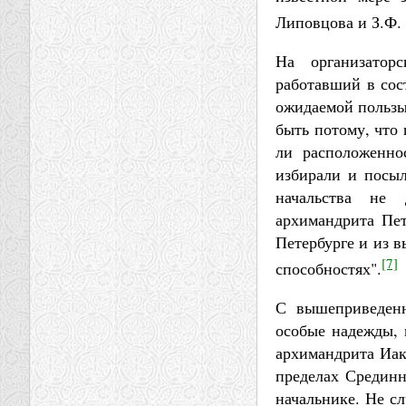
Липовцова и З.Ф. 
На организатор
работавший в сос
ожидаемой пользы 
быть потому, что 
ли расположеннос
избирали и посыл
начальства не 
архимандрита Пет
Петербурге и из 
[7]
способностях".
С вышеприведенн
особые надежды, 
архимандрита Иак
пределах Срединн
начальнике. Не с