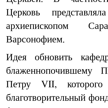
Церковь представля
архиепископом Са
Варсонофием.
Идея обновить кафед
блаженнопочившему Па
Петру VII, которог
благотворительный фонд