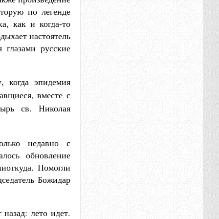
оторую по легенде
а, как и когда-то
здыхает настоятель
я глазами русские
, когда эпидемия
авщиеся, вместе с
ырь св. Николая
олько недавно с
алось обновление
ниоткуда. Помогли
дседатель Божидар
 назад: лето идет.