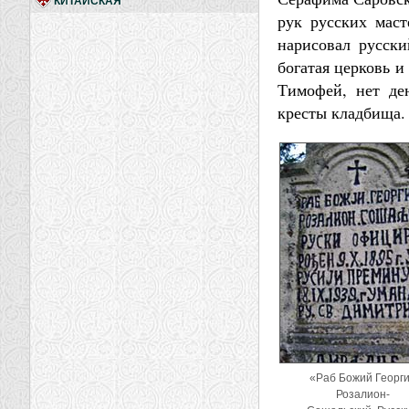
КИТАЙСКАЯ
рук русских маст
нарисовал русски
богатая церковь и
Тимофей, нет ден
кресты кладбища.
«Раб Божий Георг
Розалион-