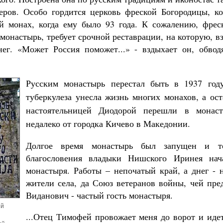
еров. Особо гордится церковь фреской Богородицы, к
й монах, когда ему было 93 года. К сожалению, фреск
 монастырь, требует срочной реставрации, на которую, в
ег. «Может Россия поможет...» - вздыхает он, обвод
Русским монастырь перестал быть в 1937 году
туберкулеза унесла жизнь многих монахов, а ост
настоятельницей Диодорой перешли в монаст
недалеко от городка Кичево в Македонии.
Долгое время монастырь был запущен и т
благословения владыки Нишского Иринея нач
монастыря. Работы – непочатый край, а днег - 
жители села, да Союз ветеранов войны, чей пре
Виданович - частый гость монастыря.
ий
...Отец Тимофей провожает меня до ворот и идет