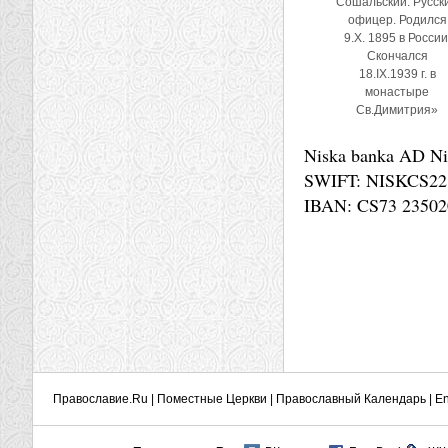
Сошальский. Русск
офицер. Родился
9.X. 1895 в России
Скончался
18.IX.1939 г. в
монастыре
Св.Димитрия»
Niska banka AD Ni
SWIFT: NISKCS22
IBAN: CS73 23502
Православие.Ru
|
Поместные Церкви
|
Православный Календарь
|
En