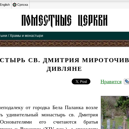
English
Српска
тыни / Храмы и монастыри
СТЫРЬ СВ. ДМИТРИЯ МИРОТОЧИВ
ДИВЛЯНЕ
Нравится
еподалеку от городка Бела Паланка возле
ть удивительный монастырь св. Дмитрия
 Основателями его считаются братья
леша и Вукашин (XIV век.), а археологи