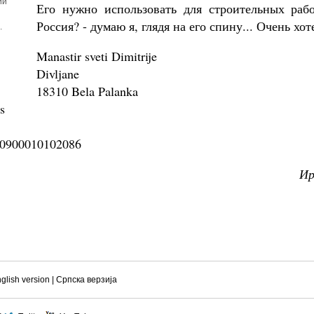
ий
Его нужно использовать для строительных раб
Россия? - думаю я, глядя на его спину... Очень хот
.
Manastir sveti Dimitrije
Divljane
18310 Bela Palanka
s
0900010102086
Ир
glish version
|
Српска верзиjа