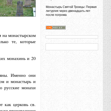
Монастырь Святой Троицы: Первая
литургия через двенадцать лет
после погрома
м на монастырском
лько те, которые
ких монахинь и 20
ляны. Именно они
вом и монастырь и
но русские монахи
т как церковь св.
акже произведение