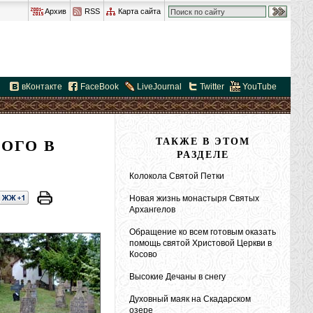
Архив
RSS
Карта сайта
вКонтакте
FaceBook
LiveJournal
Twitter
YouTube
ОГО В
ТАКЖЕ В ЭТОМ
РАЗДЕЛЕ
Колокола Святой Петки
Новая жизнь монастыря Святых
Архангелов
Обращение ко всем готовым оказать
помощь святой Христовой Церкви в
Косово
Высокие Дечаны в снегу
Духовный маяк на Скадарском
озере