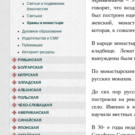
Святые и подвижники
говорят, что воз
благочестия
был построен еще
Святыни
женский, монас
Храмы и монастыри
которая, к сожале
Духовное образование
Издательства и СМИ
В народе монасты
Публикации
кладбище. Лежат
Интернет-ресурсы
вынуждены были п
РУМЫНСКАЯ
БОЛГАРСКАЯ
По монастырским 
КИПРСКАЯ
русских монахов.
ЭЛЛАДСКАЯ
До сих пор русс
АЛБАНСКАЯ
построили на рек
ПОЛЬСКАЯ
село. Именно в м
ЧЕХО-СЛОВАЦКАЯ
научили местных 
АМЕРИКАНСКАЯ
СИНАЙСКАЯ
В 30- е годы нед
ЯПОНСКАЯ
Серафима Саровск