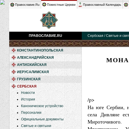
6
Православие.Ru
Поместные Церкви
Православный Календарь
авг
ПРАВОСЛАВИЕ.RU
Сербская / Святые и свя
КОНСТАНТИНОПОЛЬСКАЯ
МОНА
АЛЕКСАНДРИЙСКАЯ
АНТИОХИЙСКАЯ
ИЕРУСАЛИМСКАЯ
ГРУЗИНСКАЯ
СЕРБСКАЯ
Новости
/p>
История
На юге Сербии, н
Каноническое устройство
Персоналии
села Дивляне ес
Официальные документы
Мироточивого.
Святые и святыни
Мрнявчевичи – Уг