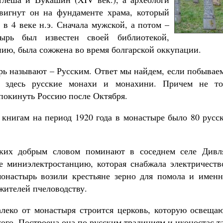
двигнут он на фундаменте храма, который
 в 4 веке н.э. Сначала мужской, а потом –
тырь был известен своей библиотекой,
нию, была сожжена во время болгарской оккупации.
рь называют – Русским. Ответ мы найдем, если побывае
 здесь русские монахи и монахини. Причем не то
окинуть Россию после Октября.
книгам на период 1920 года в монастыре было 80 русс
ких добрым словом поминают в соседнем селе Див
е миниэлектростанцию, которая снабжала электричест
онастырь возили крестьяне зерно для помола и имен
жителей пчеловодству.
алеко от монастыря строится церковь, которую освещаю
ого. Построена она по русским традициям и иконостас т