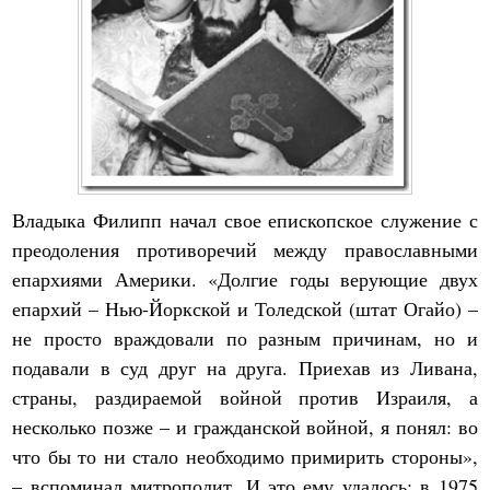
Владыка Филипп начал свое епископское служение с
преодоления противоречий между православными
епархиями Америки. «Долгие годы верующие двух
епархий – Нью-Йоркской и Толедской (штат Огайо) –
не просто враждовали по разным причинам, но и
подавали в суд друг на друга. Приехав из Ливана,
страны, раздираемой войной против Израиля, а
несколько позже – и гражданской войной, я понял: во
что бы то ни стало необходимо примирить стороны»,
– вспоминал митрополит. И это ему удалось: в 1975