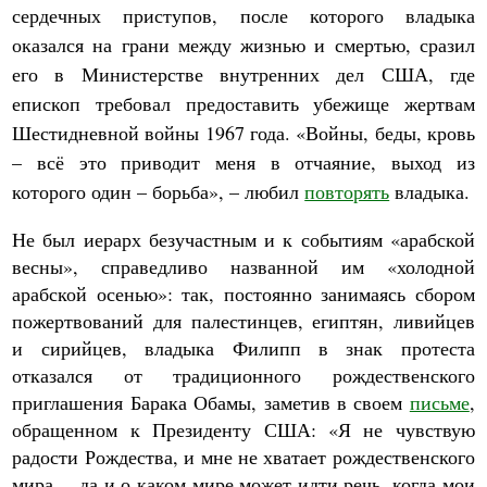
сердечных приступов, после которого владыка
оказался на грани между жизнью и смертью, сразил
его в Министерстве внутренних дел США, где
епископ требовал предоставить убежище жертвам
Шестидневной войны 1967 года. «Войны, беды, кровь
– всё это приводит меня в отчаяние, выход из
которого один – борьба», – любил
повторять
владыка.
Не был иерарх безучастным и к событиям «арабской
весны», справедливо названной им «холодной
арабской осенью»: так, постоянно занимаясь сбором
пожертвований для палестинцев, египтян, ливийцев
и сирийцев, владыка Филипп в знак протеста
отказался от традиционного рождественского
приглашения Барака Обамы, заметив в своем
письме
,
обращенном к Президенту США: «Я не чувствую
радости Рождества, и мне не хватает рождественского
мира… да и о каком мире может идти речь, когда мои