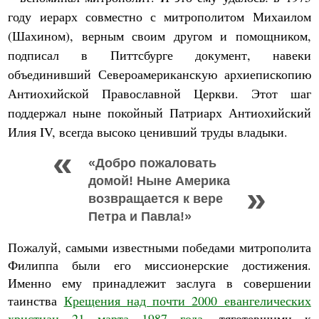
году иерарх совместно с митрополитом Михаилом
(Шахином), верным своим другом и помощником,
подписал в Питтсбурге документ, навеки
объединивший Североамериканскую архиепископию
Антиохийской Православной Церкви. Этот шаг
поддержал ныне покойный Патриарх Антиохийский
Илия IV, всегда высоко ценивший труды владыки.
«Добро пожаловать
домой! Ныне Америка
возвращается к вере
Петра и Павла!»
Пожалуй, самыми известными победами митрополита
Филиппа были его миссионерские достижения.
Именно ему принадлежит заслуга в совершении
таинства
Крещения над почти 2000 евангелических
христиан 21 марта 1987 года
, тяготевшими к