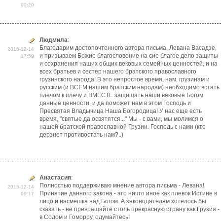
00:20
Людмила
:
Благодарим достопочтенного автора письма, Левана Васадзе,
2015-12-14
и призываем Божие благословение на сие благое дело защиты
17:59
и сохранения наших общих вековых семейных ценностей, и на
всех братьев и сестер нашего братского православного
грузинского народа! В это непростое время, нам, грузинам и
русским (и ВСЕМ нашим братским народам) необходимо встать
плечом к плечу и ВМЕСТЕ защищать наши вековые Богом
данные ценности, и да поможет нам в этом Господь и
Пресвятая Владычица Наша Богородица! У нас еще есть
время, "святые да освятятся..." Мы - с вами, мы молимся о
нашей братской православной Грузии. Господь с нами (кто
дерзнет противостать нам?..)
Анастасия
:
Полностью поддерживаю мнение автора письма - Левана!
2015-12-14
Принятие данного закона - это ничто иное как плевок Истине в
09:17
лицо и насмешка над Богом. А законодателям хотелось бы
сказать - не превращайте столь прекрасную страну как Грузия -
в Содом и Гоморру, одумайтесь!