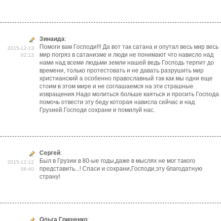
Зинаида
:
Помоги вам Господи!!! Да вот так сатана и опутал весь мир весь
2015-12-13
мир погряз в сатанизме и люди не понимают что нависло над
02:13
нами над всеми людьми земли нашей ведь Господь терпит до
времени, только протестовать и не давать разрушить мир
христианский а особенно православный так как мы одни еще
стоим в этом мире и не соглашаемся на эти страшные
извращения.Надо молиться больше каяться и просить Господа
помочь отвести эту беду которая нависла сейчас и над
Грузией.Господи сохрани и помилуй нас.
Сергей
:
Был в Грузии в 80-ые годы,даже в мыслях не мог такого
2015-12-12
представить...! Спаси и сохрани,Господи,эту благодатную
06:40
страну!
Ольга Грищенко
: