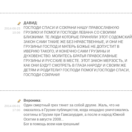
ДАВИД
:
ГОСПОДИ СПАСИ И СОХРАНИ НАШУ ПРАВОСЛАВНУЮ
2014-06-25
ГРУЗИЮ! И ПОМОГИ ГОСПОДИ ЛЕВАНА СО СВОИМИ
10:06
БЛИЗКИМИ. ТЕ ЛЮДИ КОТОРЫЕ ПРИНЯЛИ ЭТОТ СОДОМСКИЙ
ЗАКОН САМИ ТАКИЕ ЖЕ БЕЗ НРАВСТВЕННЫЕ, И ОНИ НЕ
ГРУЗИНЫ! ГОСПОД И МАТЕРЬ БОЖЬЕ НЕ ДОПУСТИТ В
ИВЕРИЮ ТАКОГО, И КОНЕЧНО САМИ ГРУЗИНЫ И
ДУХОВЕНСТВО. МОЛИТЕСЬ БРАТЬЯ ПРАВОСЛАВНЫЕ
ГРУЗИНЫ И РУССКИЕ В МЕСТЕ. ЭТОТ ЗАКОН МЕРЗОСТЬ, И
КАК ОНИ БУДУТ СМОТРЕТЬ В ГЛАЗА НАРОДУ И СВОИМ ЖЕ
ДЕТЯМ И РОДИТЕЛИ? ГОСПОДИ ПОМОГИ,ГОСПОДИ СПАСИ,
ГОСПОДИ СОХРАНИ!
Вероника
:
Один смертный грех тянет за собой другие. Жаль, что не
2014-06-01
оказалось в Грузии публицистов, когда нещадно уничтожались
17:00
осетины в Грузии при Гамсахурдия, а после и народ Южной
Осетии в августе 2008...
Бог в помощь всем нам грешным!