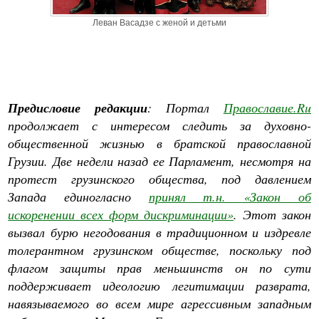
Леван Васадзе с женой и детьми
Предисловие редакции
: Портал
Православие.
Ru
продолжает с интересом следить за духовно-
общественной жизнью в братской православной
Грузии. Две недели назад ее Парламент, несмотря на
протест грузинского общества, под давлением
Запада единогласно
принял т.н. «Закон об
искоренении всех форм дискриминации»
. Этот закон
вызвал бурю негодования в традиционном и издревле
толерантном грузинском обществе, поскольку под
флагом защиты прав меньшинств он по сути
поддерживает идеологию легитимации разврата,
навязываемого во всем мире агрессивным западным