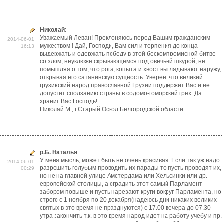
Николай
:
Уважаемый Леван! Преклоняюсь перед Вашим гражданским
2014-06-01
мужеством ! Дай, Господи, Вам сил и терпения до конца
16:13
выдержать и одержать победу в этой бескомпромисной битве
со злом, неуклюже скрывающемся под овечьей шкурой, не
помышляя о том, что рога, копыта и хвост выглядывают наружу,
открывая его сатанинскую сущность. Уверен, что великий
грузинский народ православной Грузии поддержит Вас и не
допустит сползанию страны в содомо-гоморский грех. Да
хранит Вас Господь!
Николай М., г.Старый Оскол Белгородской области
р.Б. Наталья
:
У меня мысль, может быть не очень красивая. Если так уж надо
2014-06-01
разрешить голубым проводить их парады то пусть проводят их,
00:29
но не на главной улице Амстердама или Хельсинки или др.
европейской столицы, а оградить этот самый Парламент
забором повыше и пусть нарезают круги вокруг Парламента, но
строго с 1 ноября по 20 декабря(надеюсь дни никаких великих
святых в это время не празднуются) с 17.00 вечера до 07.30
утра закончить т.к. в это время народ идет на работу учебу и пр.