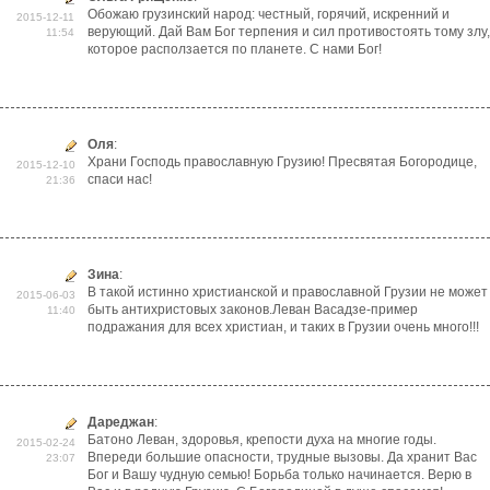
Обожаю грузинский народ: честный, горячий, искренний и
2015-12-11
верующий. Дай Вам Бог терпения и сил противостоять тому злу,
11:54
которое расползается по планете. С нами Бог!
Оля
:
Храни Господь православную Грузию! Пресвятая Богородице,
2015-12-10
спаси нас!
21:36
Зина
:
В такой истинно христианской и православной Грузии не может
2015-06-03
быть антихристовых законов.Леван Васадзе-пример
11:40
подражания для всех христиан, и таких в Грузии очень много!!!
Дареджан
:
Батоно Леван, здоровья, крепости духа на многие годы.
2015-02-24
Впереди большие опасности, трудные вызовы. Да хранит Вас
23:07
Бог и Вашу чудную семью! Борьба только начинается. Верю в