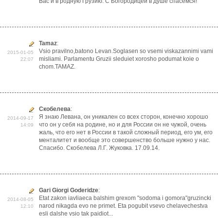
Вас и в родную Грузию. С Богородицей в душе спасемся!
Tamaz
:
Vsio pravilno,batono Levan.Soglasen so vsemi viskazannimi vami
2015-01-05
misliami. Parlamentu Gruzii sleduiet xorosho podumat koie o
22:07
chom.TAMAZ.
Скобелева
:
Я знаю Левана, он уникален со всех сторон, конечно хорошо
2014-09-17
что он у себя на родине, но и для России он не чужой, очень
14:09
жаль, что его нет в России в такой сложный период, его ум, его
менталитет и вообще это совершенство больше нужно у нас.
Спасибо. Скобелева Л.Г. Жуковка. 17.09.14.
Gari Giorgi Goderidze
:
Etat zakon iavliaeca balshim grexom "sodoma i gomora"gruzincki
2014-08-05
narod nikagda evo ne primet. Eta pogubit vsevo chelavechestva
12:10
esli dalshe vsio tak paidiot...