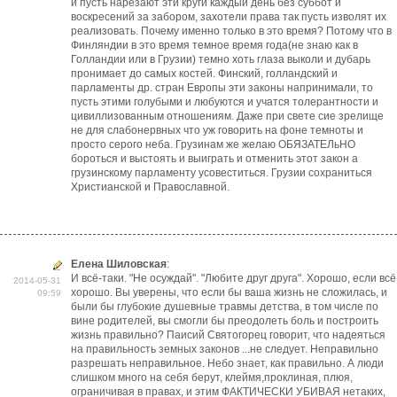
и пусть нарезают эти круги каждый день без суббот и
воскресений за забором, захотели права так пусть изволят их
реализовать. Почему именно только в это время? Потому что в
Финляндии в это время темное время года(не знаю как в
Голландии или в Грузии) темно хоть глаза выколи и дубарь
пронимает до самых костей. Финский, голландский и
парламенты др. стран Европы эти законы напринимали, то
пусть этими голубыми и любуются и учатся толерантности и
цивиллизованным отношениям. Даже при свете сие зрелище
не для слабонервных что уж говорить на фоне темноты и
просто серого неба. Грузинам же желаю ОБЯЗАТЕЛьНО
бороться и выстоять и выиграть и отменить этот закон а
грузинскому парламенту усовеститься. Грузии сохраниться
Христианской и Православной.
Елена Шиловская
:
И всё-таки. "Не осуждай". "Любите друг друга". Хорошо, если всё
2014-05-31
хорошо. Вы уверены, что если бы ваша жизнь не сложилась, и
09:59
были бы глубокие душевные травмы детства, в том числе по
вине родителей, вы смогли бы преодолеть боль и построить
жизнь правильно? Паисий Святогорец говорит, что надеяться
на правильность земных законов ...не следует. Неправильно
разрешать неправильное. Небо знает, как правильно. А люди
слишком много на себя берут, клеймя,проклиная, плюя,
ограничивая в правах, и этим ФАКТИЧЕСКИ УБИВАЯ нетаких,