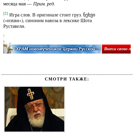
месяца мая —
Прим. ред
.
[2]
Игра слов. В оригинале стоит груз. ნეხვი
(«нэхви»), синоним навоза в лексике Шота
Руставели.
СМОТРИ ТАКЖЕ: