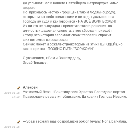
Да услышат Вас и нашего Святейщего Патриархрха Илью
второго!
Но, признаюсь честно - грош цена таким людям (сброду).
которые мнят себя политиками и не видят дальше носа.
Господь им судя и как говорится - НА ВСЁ ВОЛЯ БОЖЬЯ!
Их ни кто не вынуждал к принятию такого решения. но
алчность и духовная слепота, этого сброда - приведёт
к тому, что история запомнит своих "героев" и спросит
с их потомков во веки веков.
Сейчас может и сожалеют(некоторые из этих НЕЛЮДЕЙ), но
как говорится - ПОЗДНО ПИТЬ "БОРЖОМИ".
С уважением, к Вам и Вашему делу,
Зураб Тивадзе.
Алексей
:
Уважаемый Леван! Воистину воин Христов. Благодарю портал
2016-01-18
Православие.ру за эту публикацию. Да хранит Господь Иверию.
14:19
---Spasi i soxrani más gospod.nizkii poklon levany. Nona barkalaia.
2016-01-16