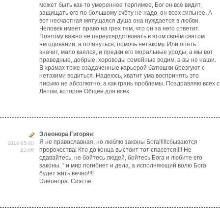
может быть как-то умереннее терпимее, Бог он всё видит,
защищать его по большому счёту не надо, он всех сильнее. А
вот несчастная мятущаяся душа она нуждается в любви.
Человек имеет право на грех тем, что он за него ответит.
Поэтому важно не переусердствовать в этом своём святом
негодовании, а оглянуться, помочь нетакому. Или опять :
значит, мало каялся, и предки его моральные уроды, а мы вот
праведные, добрые, хороводы семейные водим, а вы не наши.
В храмах тоже озадаченные карьерой батюшки брезгуют с
нетакими водиться. Надеюсь, хватит ума воспринять это
письмо не абсолютно, а как грань проблемы. Поздравляю всех с
Летом, которое Общее для всех.
Элеонора Гигорян
:
Я не православная, но люблю законы Бога!!!!!сбываются
2014-05-30
пророчества! Кто до конца выстоит тот спасется!!!! Не
23:06
сдавайтесь, не бойтесь людей, бойтесь Бога и любите его
законы. " и мир погибнет и дела, а исполняющий волю Бога
будет жить вечно!!!!
Элеонора. Сиэтле.