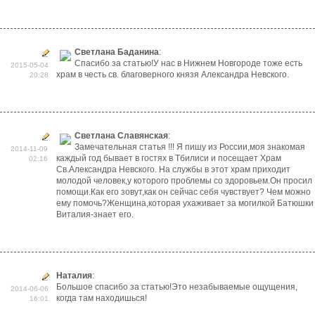
Светлана Баданина
:
Спасибо за статью!У нас в Нижнем Новгороде тоже есть
2015-05-04
храм в честь св. благоверного князя Александра Невского.
20:28
Светлана Славянская
:
Замечательная статья !!! Я пишу из России,моя знакомая
2014-11-09
каждый год бывает в гостях в Тбилиси и посещает Храм
02:16
Св.Александра Невского. На службы в этот храм приходит
молодой человек,у которого проблемы со здоровьем.Он просил
помощи.Как его зовут,как он сейчас себя чувствует? Чем можно
ему помочь?Женщина,которая ухаживает за могилкой Батюшки
Виталия-знает его.
Наталия
:
Большое спасибо за статью!Это незабываемые ощущения,
2014-06-06
когда там находишься!
16:01