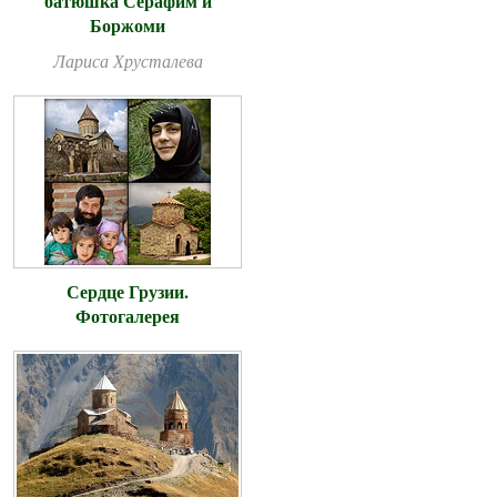
батюшка Серафим и
Боржоми
Лариса Хрусталева
Сердце Грузии.
Фотогалерея