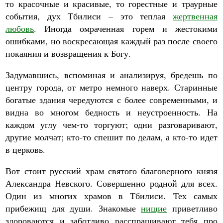
то красочные и красивые, то горестные и траурные
события, дух Тбилиси – это теплая
жертвенная
любовь
. Иногда омраченная горем и жестокими
ошибками, но воскресающая каждый раз после своего
покаяния и возвращения к Богу.
Задумавшись, вспоминая и анализируя, бредешь по
центру города, от метро немного наверх. Старинные
богатые здания чередуются с более современными, и
видна во многом бедность и неустроенность. На
каждом углу чем-то торгуют; одни разговаривают,
другие молчат; кто-то спешит по делам, а кто-то идет
в церковь.
Вот стоит русский храм святого благоверного князя
Александра Невского. Совершенно родной для всех.
Один из многих храмов в Тбилиси. Тех самых
прибежищ для души. Знакомые
нищие
приветливо
здороваются и заботливо расспрашивают тебя про