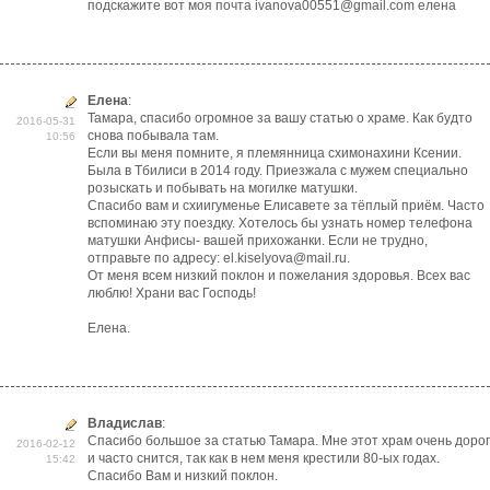
подскажите вот моя почта ivanova00551@gmail.com елена
Елена
:
Тамара, спасибо огромное за вашу статью о храме. Как будто
2016-05-31
снова побывала там.
10:56
Если вы меня помните, я племянница схимонахини Ксении.
Была в Тбилиси в 2014 году. Приезжала с мужем специально
розыскать и побывать на могилке матушки.
Спасибо вам и схиигуменье Елисавете за тёплый приём. Часто
вспоминаю эту поездку. Хотелось бы узнать номер телефона
матушки Анфисы- вашей прихожанки. Если не трудно,
отправьте по адресу: el.kiselyova@mail.ru.
От меня всем низкий поклон и пожелания здоровья. Всех вас
люблю! Храни вас Господь!
Елена.
Владислав
:
Спасибо большое за статью Тамара. Мне этот храм очень дорог
2016-02-12
и часто снится, так как в нем меня крестили 80-ых годах.
15:42
Спасибо Вам и низкий поклон.