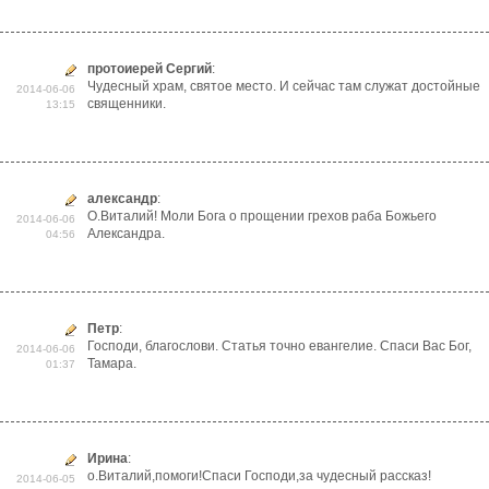
протоиерей Сергий
:
Чудесный храм, святое место. И сейчас там служат достойные
2014-06-06
священники.
13:15
александр
:
О.Виталий! Моли Бога о прощении грехов раба Божьего
2014-06-06
Александра.
04:56
Петр
:
Господи, благослови. Статья точно евангелие. Спаси Вас Бог,
2014-06-06
Тамара.
01:37
Ирина
:
о.Виталий,помоги!Спаси Господи,за чудесный рассказ!
2014-06-05