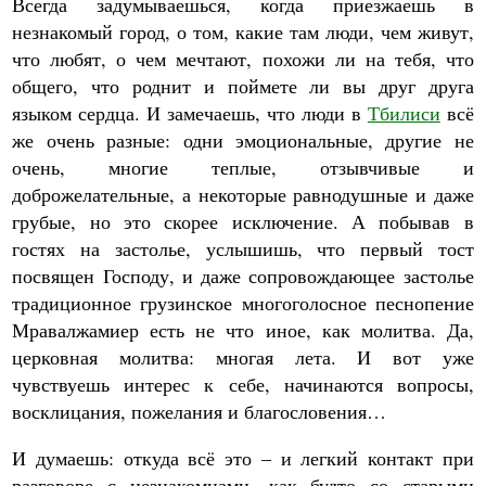
Всегда задумываешься, когда приезжаешь в
незнакомый город, о том, какие там люди, чем живут,
что любят, о чем мечтают, похожи ли на тебя, что
общего, что роднит и поймете ли вы друг друга
языком сердца. И замечаешь, что люди в
Тбилиси
всё
же очень разные: одни эмоциональные, другие не
очень, многие теплые, отзывчивые и
доброжелательные, а некоторые равнодушные и даже
грубые, но это скорее исключение. А побывав в
гостях на застолье, услышишь, что первый тост
посвящен Господу, и даже сопровождающее застолье
традиционное грузинское многоголосное песнопение
Мравалжамиер есть не что иное, как молитва. Да,
церковная молитва: многая лета. И вот уже
чувствуешь интерес к себе, начинаются вопросы,
восклицания, пожелания и благословения…
И думаешь: откуда всё это – и легкий контакт при
разговоре с незнакомцами, как будто со старыми