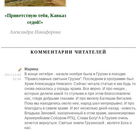
«Приветствую тебя, Кавказ
седой!»
Александра Никифорова
КОММЕНТАРИИ ЧИТАТЕЛЕЙ
Марина
:
В конце октября - начале ноября была в Грузии в поездке
2017-12-03
"Православные святыни Грузии". Последним в программе был
02:08
Храм Александра Невского. Сейчас читала статью и как будь то
снова оказалась у ограды храма. Все верно. И про нищих ,
которые делили какой то стульчик и при этом благословляли
нас, глядя добрыми глазами. И про могилу Батюшки Виталия.
Пока мы находились около нее, народ шел непрерывно. И про
благодать в самом храме. И вот несколько дней назад - новость.
Владыка Зиновий, захороненный в этом храме, канонизирован
Архиерейским Собором РПЦ. Слава Богу! А в Грузию очень
хочется вернуться. Святые земли Грузинской , молите Бога о
нас.