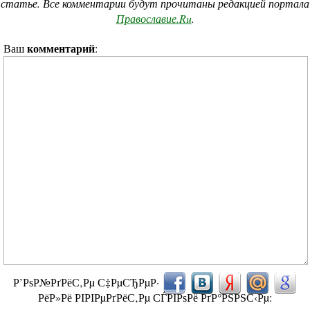
статье. Все комментарии будут прочитаны редакцией портала
Православие.Ru
.
комментарий
Ваш
:
Р’РѕР№РґРёС‚Рµ С‡РµСЂРµР·
РёР»Рё РІРІРµРґРёС‚Рµ СЃРІРѕРё РґР°РЅРЅС‹Рµ: