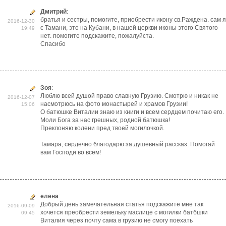
Дмитрий
:
братья и сестры, помогите, приобрести икону св.Раждена. сам я
2016-12-30
с Тамани, это на Кубани, в нашей церкви иконы этого Святого
19:49
нет. помогите подскажите, пожалуйста.
Спасибо
Зоя
:
Люблю всей душой право славную Грузию. Смотрю и никак не
2016-12-07
насмотрюсь на фото монастырей и храмов Грузии!
15:06
О батюшке Виталии знаю из книги и всем сердцем почитаю его.
Моли Бога за нас грешных, родной батюшка!
Преклоняю колени пред твоей могилочкой.
Тамара, сердечно благодарю за душевный рассказ. Помогай
вам Господи во всем!
елена
:
Добрый день замечательная статья подскажите мне так
2016-09-09
хочется преобрести земельку маслице с могилки батбшки
09:45
Виталия через почту сама в грузию не смогу поехать