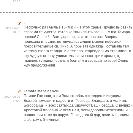
22:16
:
Несколько раз была в Тбилиси и в этом храме. Трудно выразить
2014-06-05
словами те чувства, которые там испытываешь... А вот Тамара
18:45
нашла! Спасибо Вам, дорогая, за этот рассказ. Впервые
приехала в Грузия, потянувшись душой к своей небесной
покровительнице св. Нино. А побывав однажды, оставила там
частицу своего сердца. И с тех пор непреодолимо стремлюсь в
эту чудную страну, удивительные монастыри и храмы, а,
главное, к людям - родным братьям и сестрам по вере! Очень
жду продолжения!
Tamara Manelashvili
:
Помоги Господи, всем Вам, скорбным сердцем и ищущим
2014-06-05
Божией помощи, и радости от Господа. Благодать и молитвы
17:22
Богородицы и всех святых да уврачуют Ваши сердца. С великой
Христовой любовью ко всем Вам, моим дорогим читателям...А
радостным тоже да дарует Господь свой дар, делиться своим
счастьем с ближними...