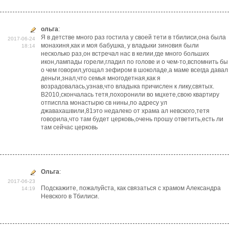
ольга
:
Я в детстве много раз гостила у своей тети в тбилиси,она была
2017-06-24
монахиня,как и моя бабушка, у владыки зиновия были
18:14
несколько раз,он встречал нас в келии,где много больших
икон,лампады горели,гладил по голове и о чем-то,вспомнить бы
о чем говорил,угощал зефиром в шоколаде,а маме всегда давал
деньги,знал,что семья многодетная,как я
возрадовалась,узнав,что владыка причислен к лику,святых.
В2010,скончалась тетя,похоронили во мцхете,свою квартиру
отписпла монастырю св нины,по адресу ул
джавахашвили,81это недалеко от храма ал невского,тетя
говорила,что там будет церковь,очень прошу ответить,есть ли
там сейчас церковь
Ольга
:
2017-06-23
Подскажите, пожалуйста, как связаться с храмом Александра
14:19
Невского в Тбилиси.