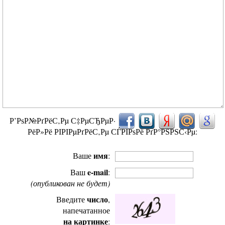
Р’РѕР№РґРёС‚Рµ С‡РµСЂРµР·
РёР»Рё РІРІРµРґРёС‚Рµ СЃРІРѕРё РґР°РЅРЅС‹Рµ:
имя
Ваше
:
e-mail
Ваш
:
(опубликован не будет)
число
Введите
,
напечатанное
на картинке
: