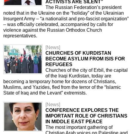
ACTIVISTS ARE SILENT”
The Russian Federation’s president
noted that in the Ukraine on the “holiday” of the Ukrainian
Insurgent Army – “a nationalist and pro-fascist organization”
– was officially celebrated, accompanied by calls for
violence against the Russian Orthodox Church
representatives.
[News]
CHURCHES OF KURDISTAN
BECOME ASYLUM FROM ISIS FOR
REFUGEES
Churches of the city of Erbil, the capital
of the Iraqi Kurdistan, today are
becoming a temporary home for dozens of Christians,
Muslims, and Yazides, fled from the terror of the “Islamic
State of Iraq and the Levant” extremists.
[News]
CONFERENCE EXPLORES THE
IMPORTANT ROLE OF CHRISTIANS
IN MIDDLE EAST PEACE
The most important gathering of
Christian Arab voices on Palestine and