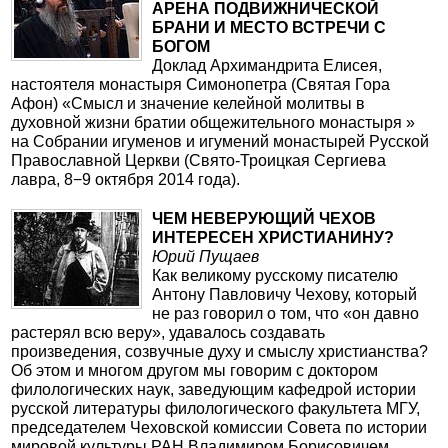
АРЕНА ПОДВИЖНИЧЕСКОЙ
БРАНИ И МЕСТО ВСТРЕЧИ С
БОГОМ
Доклад Архимандрита Елисея,
настоятеля монастыря Симонопетра (Святая Гора
Афон) «Смысл и значение келейной молитвы в
духовной жизни братии общежительного монастыря »
на Собрании игуменов и игумений монастырей Русской
Православной Церкви (Свято-Троицкая Сергиева
лавра, 8−9 октября 2014 года).
ЧЕМ НЕВЕРУЮЩИЙ ЧЕХОВ
ИНТЕРЕСЕН ХРИСТИАНИНУ?
Юрий Пущаев
Как великому русскому писателю
Антону Павловичу Чехову, который
не раз говорил о том, что «он давно
растерял всю веру», удавалось создавать
произведения, созвучные духу и смыслу христианства?
Об этом и многом другом мы говорим с доктором
филологических наук, заведующим кафедрой истории
русской литературы филологического факультета МГУ,
председателем Чеховской комиссии Совета по истории
мировой культуры РАН Владимиром Борисовичем