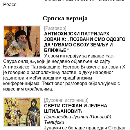
Peace
Српска верзиjа
[Разговор]
АНТИОХИЈСКИ ПАТРИЈАРХ
ЈОВАН Х: „ПОЗВАНИ СМО ОДОЗГО
ДА ЧУВАМО СВОЈУ ЗЕМЉУ И
БЛИЖЊЕ“
У свом интервјуу за издање «ас-
Саура онлајн», који је недавно објављен на сајту
Антиохијске Патријаршије, Његово Блаженство Јован Х
је говорио о расположењу пастве, о духу народног
јединства и међународним хришћанским
конференцијама. Текст овог разговора објављујемо с
извесним скраћењима.
[Духовни источници]
СВЕТИ СТЕФАН И ЈЕЛЕНА
ШТИЉАНОВИЋ
Преподобни Јустин (Поповић)
Ћелијски
Јуначки се бораше праведни Стефан