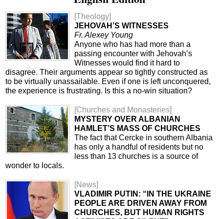
[Theology]
JEHOVAH’S WITNESSES
Fr. Alexey Young
Anyone who has had more than a
passing encounter with Jehovah’s
Witnesses would find it hard to
disagree. Their arguments appear so tightly constructed as
to be virtually unassailable. Even if one is left unconquered,
the experience is frustrating. Is this a no-win situation?
[Churches and Monasteries]
MYSTERY OVER ALBANIAN
HAMLET’S MASS OF CHURCHES
The fact that Cercke in southern Albania
has only a handful of residents but no
less than 13 churches is a source of
wonder to locals.
[News]
VLADIMIR PUTIN: “IN THE UKRAINE
PEOPLE ARE DRIVEN AWAY FROM
CHURCHES, BUT HUMAN RIGHTS