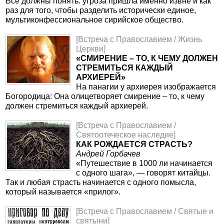
Все должны понять: угроза пришла именно извне и как
раз для того, чтобы разделить исторически единое,
мультиконфессиональное сирийское общество.
[Встреча с Православием / Жизнь
Церкви]
«СМИРЕНИЕ – ТО, К ЧЕМУ ДОЛЖЕН
СТРЕМИТЬСЯ КАЖДЫЙ
АРХИЕРЕЙ»
На панагии у архиерея изображается
Богородица: Она олицетворяет смирение – то, к чему
должен стремиться каждый архиерей.
[Встреча с Православием /
Святоотеческое наследие]
КАК РОЖДАЕТСЯ СТРАСТЬ?
Андрей Горбачев
«Путешествие в 1000 ли начинается
с одного шага», — говорят китайцы.
Так и любая страсть начинается с одного помысла,
который называется «прилог».
[Встреча с Православием / Святые и
святыни]