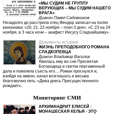
«МЫ СУДИМ НЕ ГРУППУ
ВЕРУЮЩИХ – МЫ СУДИМ НАШЕГО
ВРАГА»
Диакон Павел Садовников
Незадолго до расстрела отец Феодор записал на полях
канонника: «20, 21, 22 ноября – плач 3 дня». «С 23 на 24
ноября, в 3 часа ночи – акафист Иисусу Сладчайшему».
[Документы истории]
ЖИЗНЬ ПРЕПОДОБНОГО РОМАНА
СЛАДКОПЕВЦА
Диакон Владимир Василик
Явилась ему во сне Пресвятая
Богородица и свиток пергаменный
дала и повелела съесть его… Роман проснулся и,
взойдя на амвон, начал возглашать и весьма
благозвучно петь: «Дева днесь Пресущественного
рождает».
Мониторинг СМИ
АРХИМАНДРИТ ЕЛИСЕЙ :
МОНАШЕСКАЯ КЕЛЬЯ - ЭТО