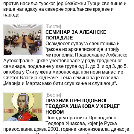
против насиља турског, јер безбожни Турци све више и
више нападаху на северне хришћанске крајеве и
народе.
[Вести]
СЕМИНАР ЗА АЛБАНСКЕ
ПОПАДИЈЕ
Осамдесет супруга свештеника и
ђакона из архиепископије и трију
митрополија Православне Албанске
Аутокефалне Цркве учестововале у раду тродневног
семинара, подељене у две групе од 1. до 3. и од 3. до 5.
октобра у Скиту жена мироносица при нови манастир
Светог Власија код Раче. Тема семинара је гласила
„Марија и Марта: како бити слушкиње и слушаоци“.
[Вести]
ПРАЗНИК ПРЕПОДОБНОГ
ТЕОДОРА УШАКОВА У ХЕРЦЕГ
НОВОМ
Поводом празника Преподобног
Теодора Ушакова, којег је Руска
православна црква 2001. године канонизовала, данас је