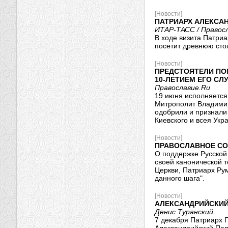
[Новости]
ПАТРИАРХ АЛЕКСА
ИТАР-ТАСС / Правос
В ходе визита Патри
посетит древнюю стол
[Новости]
ПРЕДСТОЯТЕЛИ ПО
10-ЛЕТИЕМ ЕГО СЛ
Православие.Ru
19 июня исполняется
Митрополит Владимир
одобрили и признали
Киевского и всея Укр
[Новости]
ПРАВОСЛАВНОЕ СО
О поддержке Русской
своей канонической 
Церкви, Патриарх Ру
данного шага".
[Новости]
АЛЕКСАНДРИЙСКИЙ
Денис Туранский
7 декабря Патриарх П