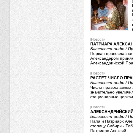
[Новости]
ПАТРИАРХ АЛЕКСАН
Благовест-инфо / П
Первая православная 
Александером принял
Александрийской Пра
[Новости]
РАСТЕТ ЧИСЛО ПР
Благовест-инфо / П
Число православных х
значительно увеличил
стационарные церкви
[Новости]
АЛЕКСАНДРИЙСКИЙ
Благовест-инфо / П
Папа и Патриарх Алек
столицу Сибири - Тоб
Патриарх Алексий.