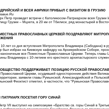
НДРИЙСКИЙ И ВСЕЯ АФРИКИ ПРИБЫЛ С ВИЗИТОМ В ГРУЗИЮ
лавие.Ru
арх Петр проведет встречи с Католикосом-Патриархом всея Грузии 
ицу Грузии – Мцхета, в 20 км от Тбилиси, ряд монастырей в Восто
МЕСТНЫХ ПРАВОСЛАВНЫХ ЦЕРКВЕЙ ПОЗДРАВЛЯЮТ МИТРОПО
УЖЕНИЯ
 10 лет со дня вступления Митрополита Владимира (Сабодана) в р
 был избран на Киевскую кафедру на Архиерейском Соборе, прохо
 каноничным все Поместные Православные Церкви. Теперь главы
аины Владимира с 10-летием его крестного архипастырского служе
ОБЩЕСТВО ПОДДЕРЖИВАЕТ ПОЗИЦИЮ РУССКОЙ ПРАВОСЛАВ
 Православной Церкви, осудившей односторонние действия Ватикан
территории, заявили главы Румынской, Александрийской и Польско
мынский Феоктист отметил, в частности, что "Румынская Правосла
 ПАТРИАРХ ПОСЕТИЛ ГОРУ СИНАЙ
етр VII выступил на симпозиуме «Братство св. горы Синай в Треть