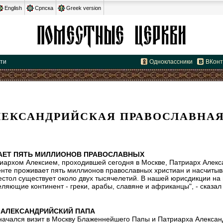
English
Српска
Greek version
сти
Одноклассники
ВКонт
ЛЕКСАНДРИЙСКАЯ ПРАВОСЛАВНАЯ
АЕТ ПЯТЬ МИЛЛИОНОВ ПРАВОСЛАВНЫХ
иархом Алексием, проходившей сегодня в Москве, Патриарх Алекса
нте проживает пять миллионов православных христиан и насчитыв
естол существует около двух тысячелетий. В нашей юрисдикции на
ляющие континент - греки, арабы, славяне и африканцы", - сказал
 АЛЕКСАНДРИЙСКИЙ ПАПА
 начался визит в Москву Блаженнейшего Папы и Патриарха Алексан