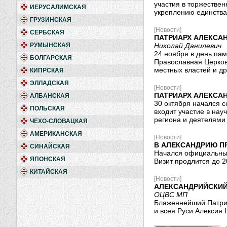
участия в торжестве
ИЕРУСАЛИМСКАЯ
укреплению единства
ГРУЗИНСКАЯ
[Новости]
СЕРБСКАЯ
ПАТРИАРХ АЛЕКСАН
РУМЫНСКАЯ
Николай Данилевич
24 ноября в день пам
БОЛГАРСКАЯ
Православная Церков
местных властей и др
КИПРСКАЯ
ЭЛЛАДСКАЯ
[Новости]
ПАТРИАРХ АЛЕКСА
АЛБАНСКАЯ
30 октября начался 
ПОЛЬСКАЯ
входит участие в на
региона и деятелями 
ЧЕХО-СЛОВАЦКАЯ
АМЕРИКАНСКАЯ
[Новости]
В АЛЕКСАНДРИЮ П
СИНАЙСКАЯ
Начался официальный
ЯПОНСКАЯ
Визит продлится до 2
КИТАЙСКАЯ
[Новости]
АЛЕКСАНДРИЙСКИЙ
ОЦВС МП
Блаженнейший Патриа
и всея Руси Алексия 