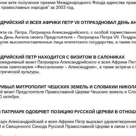
нном акте получения премии Международного Фонда единства пра
 православных народов" за 2003 год.
ДРИЙСКИЙ И ВСЕЯ АФРИКИ ПЕТР VII ОТПРАЗДНОВАЛ ДЕНЬ А
яти св. Петра, Патриарха Александрийского, с особой торжествен
ь День Ангела своего Предстоятеля – Патриарха Петра VII. Поздр
угие высокопоставленные лица египетского государства, а также по
НДРИЙСКИЙ ПЕТР НАХОДИТСЯ С ВИЗИТОМ В САЛОНИКАХ
семидневный визит Патриарха Александрийского и всея Африки Петр
учном симпозиуме «Фессалоники – Александрия», а также встречи
греческой культуры.
РИБЫЛ МИТРОПОЛИТ ЧЕШСКИХ ЗЕМЕЛЬ И СЛОВАКИИ НИКОЛ
 визит Предстоятеля Православной Церкви Чешских земель и Сло
0 октября.
 ПАТРИАРХ ОДОБРЯЕТ ПОЗИЦИЮ РУССКОЙ ЦЕРКВИ В ОТНОШ
рх Александрийский и всея Африки Петр выразил удовлетворение
II и Священного Синода Русской Православной Церкви в связи с сит