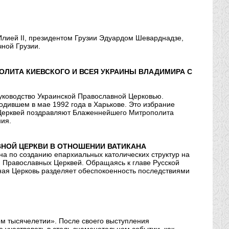
Илией II, президентом Грузии Эдуардом Шеварднадзе,
чной Грузии.
ЛИТА КИЕВСКОГО И ВСЕЯ УКРАИНЫ ВЛАДИМИРА С
уководство Украинской Православной Церковью.
дившем в мае 1992 года в Харькове. Это избрание
 Церквей поздравляют Блаженнейшего Митрополита
ния.
НОЙ ЦЕРКВИ В ОТНОШЕНИИ ВАТИКАНА
а по созданию епархиальных католических структур на
й Православных Церквей. Обращаясь к главе Русской
вная Церковь разделяет обеспокоенность последствиями
ем тысячелетии». После своего выступления