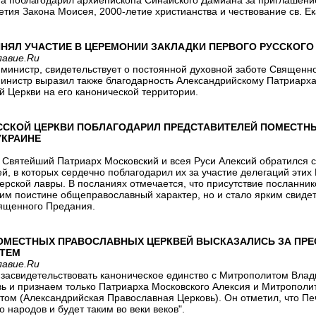
а поблагодарил архиепископа Синайского Дамиана за приглашение 
тия Закона Моисея, 2000-летие христианства и чествование св. Е
ИНЯЛ УЧАСТИЕ В ЦЕРЕМОНИИ ЗАКЛАДКИ ПЕРВОГО РУССКОГО
лавие.Ru
т министр, свидетельствует о постоянной духовной заботе Священн
Министр выразил также благодарность Александрийскому Патриарха
й Церкви на его канонической территории.
ССКОЙ ЦЕРКВИ ПОБЛАГОДАРИЛ ПРЕДСТАВИТЕЛЕЙ ПОМЕСТНЫ
УКРАИНЕ
а Святейший Патриарх Московский и всея Руси Алексий обратился 
, в которых сердечно поблагодарил их за участие делегаций этих
рской лавры. В посланиях отмечается, что присутствие посланник
 им поистине общеправославный характер, но и стало ярким свиде
вященного Предания.
ОМЕСТНЫХ ПРАВОСЛАВНЫХ ЦЕРКВЕЙ ВЫСКАЗАЛИСЬ ЗА ПРЕ
УТЕМ
лавие.Ru
 засвидетельствовать каноническое единство с Митрополитом Влад
 и признаем только Патриарха Московского Алексия и Митрополита
том (Александрийская Православная Церковь). Он отметил, что Пе
о народов и будет таким во веки веков".