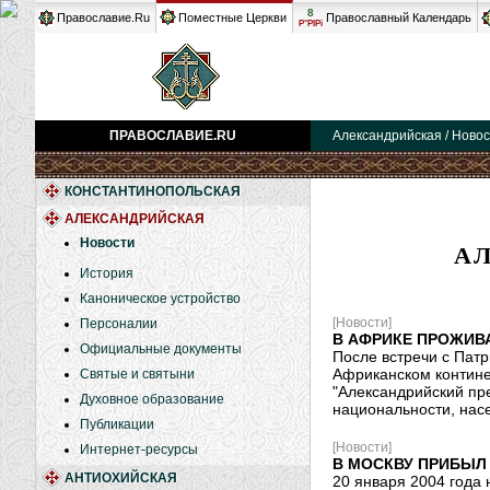
8
Православие.Ru
Поместные Церкви
Православный Календарь
Р°РІРі
ПРАВОСЛАВИЕ.RU
Александрийская / Ново
КОНСТАНТИНОПОЛЬСКАЯ
АЛЕКСАНДРИЙСКАЯ
Новости
А
История
Каноническое устройство
[Новости]
Персоналии
В АФРИКЕ ПРОЖИВ
Официальные документы
После встречи с Патр
Африканском контине
Святые и святыни
"Александрийский пр
Духовное образование
национальности, насе
Публикации
[Новости]
Интернет-ресурсы
В МОСКВУ ПРИБЫЛ
АНТИОХИЙСКАЯ
20 января 2004 года