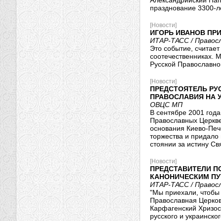
Александрийский Пап
празднование 3300-ле
[Новости]
ИГОРЬ ИВАНОВ ПР
ИТАР-ТАСС / Правос
Это событие, считае
соотечественниках. 
Русской Православно
[Новости]
ПРЕДСТОЯТЕЛЬ РУ
ПРАВОСЛАВИЯ НА 
ОВЦС МП
В сентябре 2001 год
Православных Церквей
основания Киево-Пече
торжества и придало
стоянии за истину С
[Новости]
ПРЕДСТАВИТЕЛИ П
КАНОНИЧЕСКИМ П
ИТАР-ТАСС / Правос
"Мы приехали, чтобы
Православная Церковь
Карфагенский Хризос
русского и украинског