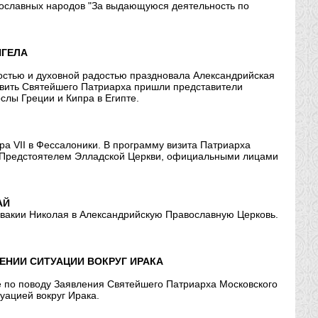
вославных народов "За выдающуюся деятельность по
НГЕЛА
ностью и духовной радостью праздновала Александрийская
авить Святейшего Патриарха пришли представители
слы Греции и Кипра в Египте.
а VII в Фессалоники. В программу визита Патриарха
 с Предстоятелем Элладской Церкви, официальными лицами
АЙ
вакии Николая в Александрийскую Православную Церковь.
ЕНИИ СИТУАЦИИ ВОКРУГ ИРАКА
 по поводу Заявления Святейшего Патриарха Московского
уацией вокруг Ирака.