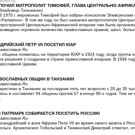
[Новости]
ПОЧИЛ МИТРОПОЛИТ ТИМОФЕЙ, ГЛАВА ЦЕНТРАЛЬНО-АФРИК
Владимир Телиженко
В 1970 г. иеромонах Тимофей был избран епископом Элевсинским (
«Pantainos». В том же году он был назначен митрополитом Центр
пространной Центрально-Африканской епархии там была организов
возведено огромное количество православных храмов, школ, больн
ДРИЙСКИЙ ПЕТР VII ПОСЕТИЛ ЮАР
равославие.Ru
община появилась на территории ЮАР в 1924 году, когда группа и
а решение о создании в стране православной епархии. В 1946 год
вославной Церкви.
АВОСЛАВНЫХ ОБЩИН В ТАНЗАНИИ
равославие.Ru
ристиан в Танзании за последние пять лет возросло с 20 до 35 ты
ось и составляет 94 общины против 57 в конце 90-х годов. Тем не
.
 ПАТРИАРХ СОБИРАЕТСЯ ПОСЕТИТЬ РОССИЮ
равославие.Ru
сандрийский и всея Африки Петр VII во время своего визита в Рос
ольск. Архиепископ Тобольский и Тюменский Димитрий отметил, чт