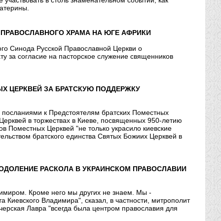
участвовать в столь знаменательном событии, как
катерины.
 ПРАВОСЛАВНОГО ХРАМА НА ЮГЕ АФРИКИ
ого Синода Русской Православной Церкви о
ту за согласие на пасторское служение священников
Х ЦЕРКВЕЙ ЗА БРАТСКУЮ ПОДДЕРЖКУ
с посланиями к Предстоятелям братских Поместных
 Церквей в торжествах в Киеве, посвященных 950-летию
ов Поместных Церквей "не только украсило киевские
тельством братского единства Святых Божиих Церквей в
ОДОЛЕНИЕ РАСКОЛА В УКРАИНСКОМ ПРАВОСЛАВИИ
имиром. Кроме него мы других не знаем. Мы -
 Киевского Владимира", сказал, в частности, митрополит
черская Лавра "всегда была центром православия для