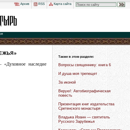
Архив
RSS
Карта сайта
ря
БЕЖЬЯ»
Также в этом разделе:
– «Духовное наследие
Вопросы священнику: книга 6
И душа моя трепещет
За иконой
Верую!: Автобиографическая
повесть
Презентация книг издательства
Сретенского монастыря
Владыка Иоанн — святитель
Русского Зарубежья