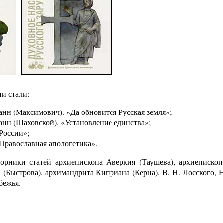
и стали:
нн (Максимович). «Да обновится Русская земля»;
нн (Шаховской). «Установление единства»;
России»;
«Православная апологетика».
борники статей архиепископа Аверкия (Таушева), архиепископ
(Быстрова), архимандрита Киприана (Керна), В. Н. Лосского, Н
бежья.