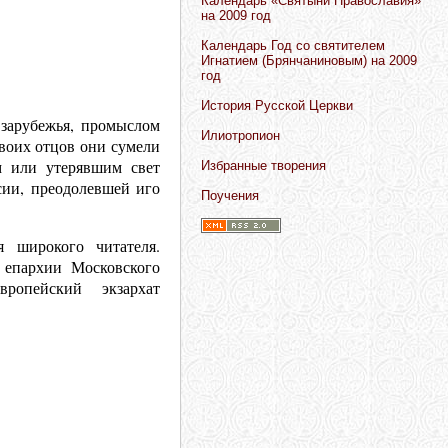
Календарь «Святыни Православия»
на 2009 год
Календарь Год со святителем
Игнатием (Брянчаниновым) на 2009
год
История Русской Церкви
 зарубежья, промыслом
Илиотропион
своих отцов они сумели
м или утерявшим свет
Избранные творения
сии, преодолевшей иго
Поучения
 широкого читателя.
 епархии Московского
ропейский экзархат