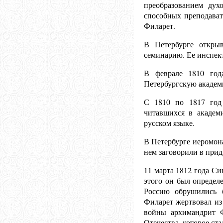
преобразованием ду
способных преподават
Филарет.
В Петербурге открыв
семинарию. Ее инспект
В феврале 1810 год
Петербургскую академ
С 1810 по 1817 год 
читавшихся в академ
русском языке.
В Петербурге иеромон
нем заговорили в прид
11 марта 18
12 года Си
этого он был определ
Россию обрушились б
Филарет жертвовал из
войны архимандрит Ф
Отечества, которое ст