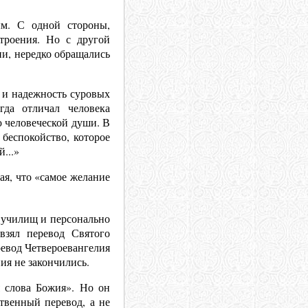
ым. С одной стороны,
троения. Но с другой
ни, нередко обращались
 и надежность суровых
гда отличал человека
 человеческой души. В
беспокойство, которое
...»
ая, что «самое желание
 училищ и персонально
взял перевод Святого
ревод Четвероевангелия
ия не закончились.
я слова Божия». Но он
твенный перевод, а не