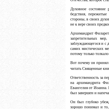
Духовное состояние 
бедствия, пережитые
стороны, в своих духо
не к вере своих предко
Архимандрит Филарет 
запретительных мер,
заблуждающегося и с 
самих мистических ме
потому только толкало
Вот почему он принял 
читать Священные кни
Ответственность за п
на архимандрита Фил
Евангелия от Иоанна. 
был завершен и напеча
Он был глубоко убеж
хорошо понимал и то,