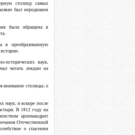
ерную столицу самых
вызван был иеродиакон
емия была обращена в
та.
а в преобразованную
 истории.
о-исторических наук,
чал читать лекции на
бя внимание столицы; о
х наук; и вскоре после
стыря. В 1812 году на
венством архимандрит
ончания Отечественной
олебствие о спасении