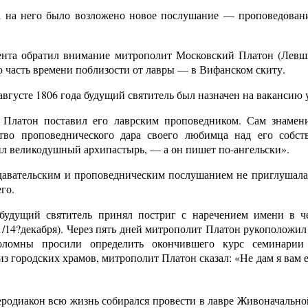
а на него было возложено новое послушание — проповедован
ента обратил внимание митрополит Московский Платон (Левши
часть времени поблизости от лавры — в Вифанском скиту.
августе 1806 года будущий святитель был назначен на вакансию 
 Платон поставил его лаврским проповедником. Сам знамен
ство проповеднического дара своего любимца над его собс
ил великодушный архипастырь, — а он пишет по-ангельски».
давательским и проповедническим послушанием не приглушал
го.
 будущий святитель принял постриг с наречением имени в ч
/14?декабря). Через пять дней митрополит Платон рукоположил 
ломны просили определить окончившего курс семинарии
з городских храмов, митрополит Платон сказал: «Не дам я вам ег
одиакон всю жизнь собирался провести в лавре Живоначальной