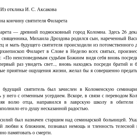
Из отклика И. С. Аксакова
на кончину святителя Филарета
ларета — древний подмосковный город Коломна. Здесь
26 дек
и священника, Михаила Дроздова родился сын, нареченный Васи
ец и мать будущего святителя происходили из потомственного 
 архиепископ Филарет в Слове в Неделю всех святых, произн
л: «По неисповедимым судьбам Божиим видя себя вновь посреди
ервый раз увидеть свет.., вновь находясь посреди братий и 
ые приятные ощущения жизни, желал бы я совершенно предат
а будущий святитель был зачислен в Коломенскую семинар
ь у него с отменным усердием. Вскоре, в связи с переводом К
няя волю отца, направился в лаврскую школу в обители п
аполнило его душу несказанной радостью.
асилий был назначен старшим над семинарской больницей. Уха
ой любви к ближним, познавал немощь и тленность телесной 
но памятовать о смерти.