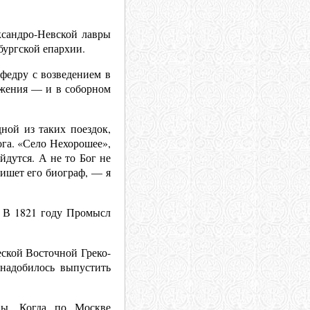
ксандро-Невской лавры
бургской епархии.
федру с возведением в
ужения — и в соборном
ной из таких поездок,
ога. «Село Нехорошее»,
йдутся. А не то Бог не
пишет его биограф, — я
. В 1821 году Промысл
ской Восточной Греко-
онадобилось выпустить
вы. Когда по Москве