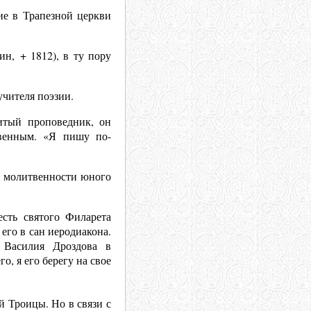
ие в Трапезной церкви
н, + 1812), в ту пору
учителя поэзии.
итый проповедник, он
твенным. «Я пишу по-
а молитвенности юного
есть святого Филарета
его в сан иеродиакона.
 Василия Дроздова в
о, я его берегу на свое
 Троицы. Но в связи с