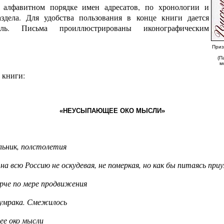
алфавитном порядке имен адресатов, по хронологии и
здела. Для удобства пользования в конце книги дается
ель. Письма проиллюстрированы иконографическим
Приз
(П
м
 книги:
«НЕУСЫПАЮЩЕЕ ОКО МЫСЛИ»
льник, полстолетия
на всю Россию не оскудевая, не померкая, но как бы питаясь пр
рче по мере
продвижения
сумрака. Смежилось
ее око мысли