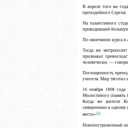
В апреле того же год
преподобного Сергия.
На талантливого студ
проводивший большую 
По окончании курса в 
Тогда же митрополит
признавал превосход
человечески, — говор
Поглощенность препо
учителя. Мир тяготил е
16 ноября 18
08 года
Милостивого (память 1
Когда же жители Ко
священники к одному и
[2]
место»
.
Новопостриженный иер