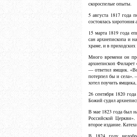
скороспелые опыты.
5 августа 18
17 года 
состоялась хиротония 
15 марта 18
19 года е
сан архиепископа и н
храме, и в приходских
Много времени он про
архиепископ Филарет с
— ответил ямщик. «Вс
потерпел бы и села».
хотел поучить ямщика
26 сентября 18
20 года
Божий судил архиеписк
В мае 1823 года был 
Российской Церкви». 
второе издание. Катех
В 1824 году недобр