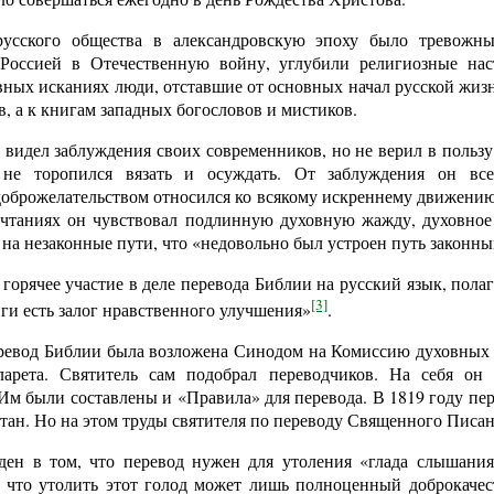
русского общества в александровскую эпоху было тревожн
 Россией в Отечественную войну, углубили религиозные нас
вных исканиях люди, отставшие от основных начал русской жиз
в, а к книгам западных богословов и мистиков.
видел заблуждения своих современников, но не верил в пользу
 не торопился вязать и осуждать. От заблуждения он все
доброжелательством относился ко всякому искреннему движению
чтаниях он чувствовал подлинную духовную жажду, духовное 
 на незаконные пути, что «недовольно был устроен путь законный
горячее участие в деле перевода Библии на русский язык, полаг
[3]
ги есть залог нравственного улучшения»
.
еревод Библии была возложена Синодом на Комиссию духовных
арета. Святитель сам подобрал переводчиков. На себя он 
Им были составлены и «Правила» для перевода. В 1819 году пе
тан. Но на этом труды святителя по переводу Священного Писан
ден в том, что перевод нужен для утоления «глада слышани
 что утолить этот голод может лишь полноценный доброкачес