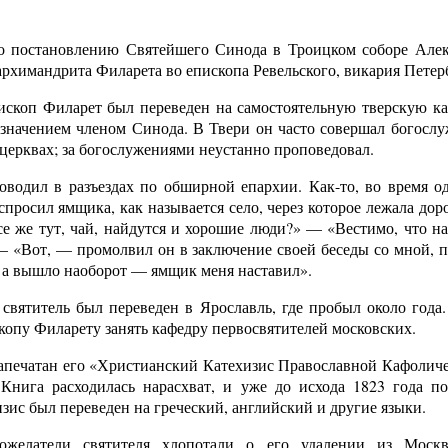
по постановлению Святейшего Синода в Троицком соборе Але
архимандрита Филарета во епископа Ревельского, викария Петер
пископ Филарет был переведен на самостоятельную тверскую ка
азначением членом Синода. В Твери он часто совершал богосл
 церквах; за богослужениями неустанно проповедовал.
водил в разъездах по обширной епархии. Как-то, во время од
просил ямщика, как называется село, через которое лежала дор
е же тут, чай, найдутся и хорошие люди?» — «Вестимо, что на
 — «Вот, — промолвил он в заключение своей беседы со мной, 
, а вышло наоборот — ямщик меня наставил».
 святитель был переведен в Ярославль, где пробыл около года
опу Филарету занять кафедру первосвятителей московских.
напечатан его «Христианский Катехизис Православной Кафоличе
Книга расходилась нарасхват, и уже до исхода 1823 года п
изис был переведен на греческий, английский и другие языки.
ожелатели святителя хлопотали о его удалении из Моск