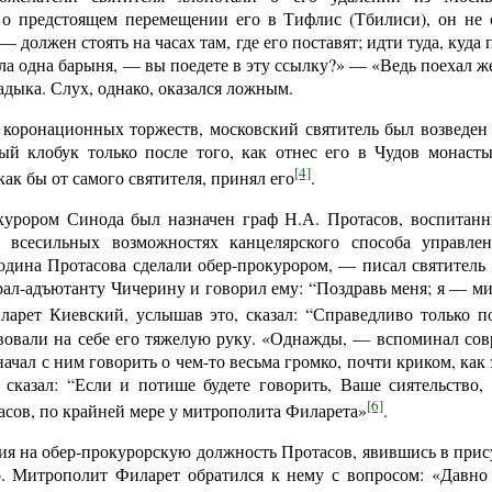
 о предстоящем перемещении его в Тифлис (Тбилиси), он не 
 — должен стоять на часах там, где его поставят; идти туда, ку
а одна барыня, — вы поедете в эту ссылку?» — «Ведь поехал же
адыка. Слух, однако, оказался ложным.
я коронационных торжеств, московский святитель был возведен
ый клобук только после того, как отнес его в Чудов монаст
[4]
как бы от самого святителя, принял его
.
курором Синода был назначен граф Н.А. Протасов, воспитанн
 всесильных возможностях канцелярского способа управлен
подина Протасова сделали обер-прокурором, — писал святитель
ал-адъютанту Чичерину и говорил ему: “Поздравь меня; я — ми
арет Киевский, услышав это, сказал: “Справедливо только п
вовали на себе его тяжелую руку. «Однажды, — вспоминал со
ачал с ним говорить о чем-то весьма громко, почти криком, как 
 сказал: “Если и потише будете говорить, Ваше сиятельство,
[6]
асов, по крайней мере у митрополита Филарета»
.
ия на обер-прокурорскую должность Протасов, явившись в прис
о. Митрополит Филарет обратился к нему с вопросом: «Давно 