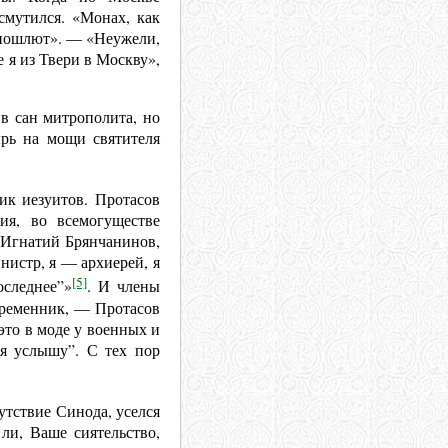
смутился. «Монах, как
да пошлют». — «Неужели,
 я из Твери в Москву»,
 в сан митрополита, но
ырь на мощи святителя
ик иезуитов. Протасов
ия, во всемогуществе
 Игнатий Брянчанинов,
нистр, я — архиерей, я
[5]
оследнее”»
. И члены
временник, — Протасов
это в моде у военных и
 я услышу”. С тех пор
утствие Синода, уселся
ли, Ваше сиятельство,