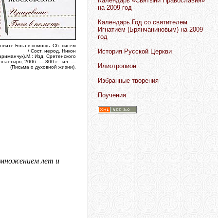
Календарь «Святыни Православия»
на 2009 год
Календарь Год со святителем
Игнатием (Брянчаниновым) на 2009
год
овите Бога в помощь: Сб. писем
История Русской Церкви
/ Сост. иерод. Никон
ариманчук).М.: Изд. Сретенского
онастыря, 2006. — 800 с.: ил. —
Илиотропион
(Письма о духовной жизни).
Избранные творения
Поучения
иумножением лет и