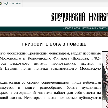
English version
Издательство Сретенского монасты
ПРИЗОВИТЕ БОГА В ПОМОЩЬ
ную московским Сретенским монастырем, входят избранные
Московского и Коломенского Филарета (Дроздова, 1782–
ся церковного деятеля, проповедника, пастыря и
ой Церкви, почти полвека возглавлявшего Московскую
архипастыря со своими современниками, лишь небольшая
ликуется в книге, разнообразно богата духовными
орых и сегодняшний читатель найдет для себя ответы на
вной жизни. Некоторые письма полностью публикуются