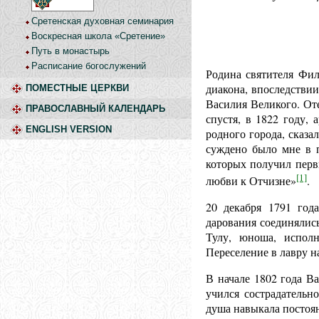
Сретенская духовная семинария
Воскресная школа «Сретение»
Путь в монастырь
Расписание богослужений
Родина святителя Фи
диакона, впоследстви
ПОМЕСТНЫЕ ЦЕРКВИ
Василия Великого. От
ПРАВОСЛАВНЫЙ КАЛЕНДАРЬ
спустя, в 1822 году,
ENGLISH VERSION
родного города, сказа
суждено было мне в п
которых получил перв
[1]
любви к Отчизне»
.
20 декабря 17
91 год
дарования соединялис
Тулу, юноша, испол
Переселение в лавру н
В начале 1802 года В
учился сострадательн
душа навыкала постоян