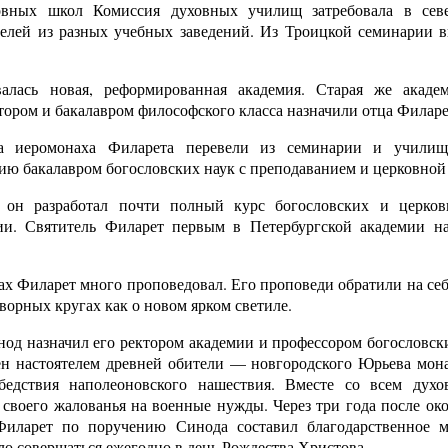
ховных школ Комиссия духовных училищ затребовала в сев
елей из разных учебных заведений. Из Троицкой семинарии 
алась новая, реформированная академия. Старая же акад
ором и бакалавром философского класса назначили отца Филаре
а иеромонаха Филарета перевели из семинарии и училищ
ию бакалавром богословских наук с преподаванием и церковной
он разработал почти полный курс богословских и церковн
ии. Святитель Филарет первым в Петербургской академии на
ах Филарет много проповедовал. Его проповеди обратили на се
ворных кругах как о новом ярком светиле.
нод назначил его ректором академии и профессором богословски
ен настоятелем древней обители — новгородского Юрьева мона
едствия наполеоновского нашествия. Вместе со всем духо
 своего жалованья на военные нужды. Через три года после ок
иларет по поручению Синода составил благодарственное м
ало совершаться ежегодно в день Рождества Христова.