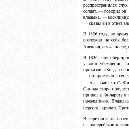
распространился слух
солдат, — говорил он,
владыка, — воскликнул
— сказал ей в ответ вл
В 1826 году, во врем
возложил на себя бел
Алексия, и уже после, 
В 1836 году обер-про
усвоил убеждение во
приказов. «Когда гос
— он приезжал к генер
— ч… знает что”. Фил
Синода скоро почувст
пришел к Филарету и н
начальников. Владыка
перестал кричать Прот
Вскоре после назначен
в архиерейское кресл