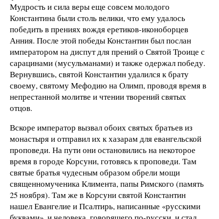
Мудрость и сила веры еще совсем молодого
Константина были столь велики, что ему удалось
победить в прениях вождя еретиков-иконоборцев
Анния. После этой победы Константин был послан
императором на диспут для прений о Святой Троице с
сарацинами (мусульманами) и также одержал победу.
Вернувшись, святой Константин удалился к брату
своему, святому Мефодию на Олимп, проводя время в
непрестанной молитве и чтении творений святых
отцов.
Вскоре император вызвал обоих святых братьев из
монастыря и отправил их к хазарам для евангельской
проповеди. На пути они остановились на некоторое
время в городе Корсуни, готовясь к проповеди. Там
святые братья чудесным образом обрели мощи
священномученика Климента, папы Римского (память
25 ноября). Там же в Корсуни святой Константин
нашел Евангелие и Псалтирь, написанные «русскими
буквами», и человека, говорящего по-русски, и стал