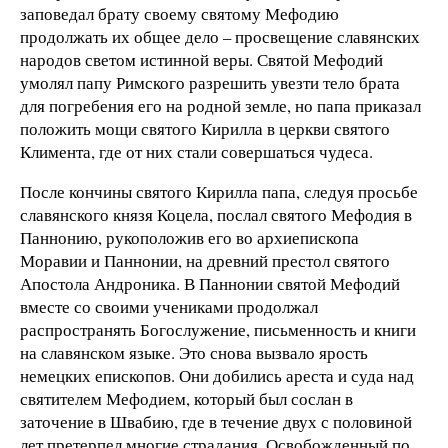
заповедал брату своему святому Мефодию
продолжать их общее дело – просвещение славянских
народов светом истинной веры. Святой Мефодий
умолял папу Римского разрешить увезти тело брата
для погребения его на родной земле, но папа приказал
положить мощи святого Кирилла в церкви святого
Климента, где от них стали совершаться чудеса.
После кончины святого Кирилла папа, следуя просьбе
славянского князя Коцела, послал святого Мефодия в
Паннонию, рукоположив его во архиепископа
Моравии и Паннонии, на древний престол святого
Апостола Андроника. В Паннонии святой Мефодий
вместе со своими учениками продолжал
распространять Богослужение, письменность и книги
на славянском языке. Это снова вызвало ярость
немецких епископов. Они добились ареста и суда над
святителем Мефодием, который был сослан в
заточение в Швабию, где в течение двух с половиной
лет претерпел многие страдания. Освобожденный по