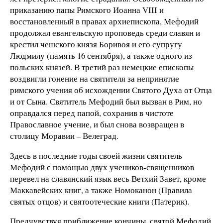
приказанию папы Римского Иоанна VIII и
восстановленный в правах архиепископа, Мефодий
продолжал евангельскую проповедь среди славян и
крестил чешского князя Боривоя и его супругу
Людмилу (память 16 сентября), а также одного из
польских князей. В третий раз немецкие епископы
воздвигли гонение на святителя за непринятие
римского учения об исхождении Святого Духа от Отца
и от Сына. Святитель Мефодий был вызван в Рим, но
оправдался перед папой, сохранив в чистоте
Православное учение, и был снова возвращен в
столицу Моравии – Велеград.
Здесь в последние годы своей жизни святитель
Мефодий с помощью двух учеников-священников
перевел на славянский язык весь Ветхий Завет, кроме
Маккавейских книг, а также Номоканон (Правила
святых отцов) и святоотеческие книги (Патерик).
Предчувствуя приближение кончины, святой Мефодий