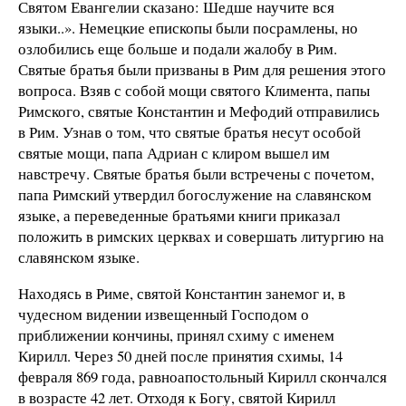
Святом Евангелии сказано: Шедше научите вся
языки..». Немецкие епископы были посрамлены, но
озлобились еще больше и подали жалобу в Рим.
Святые братья были призваны в Рим для решения этого
вопроса. Взяв с собой мощи святого Климента, папы
Римского, святые Константин и Мефодий отправились
в Рим. Узнав о том, что святые братья несут особой
святые мощи, папа Адриан с клиром вышел им
навстречу. Святые братья были встречены с почетом,
папа Римский утвердил богослужение на славянском
языке, а переведенные братьями книги приказал
положить в римских церквах и совершать литургию на
славянском языке.
Находясь в Риме, святой Константин занемог и, в
чудесном видении извещенный Господом о
приближении кончины, принял схиму с именем
Кирилл. Через 50 дней после принятия схимы, 14
февраля 869 года, равноапостольный Кирилл скончался
в возрасте 42 лет. Отходя к Богу, святой Кирилл