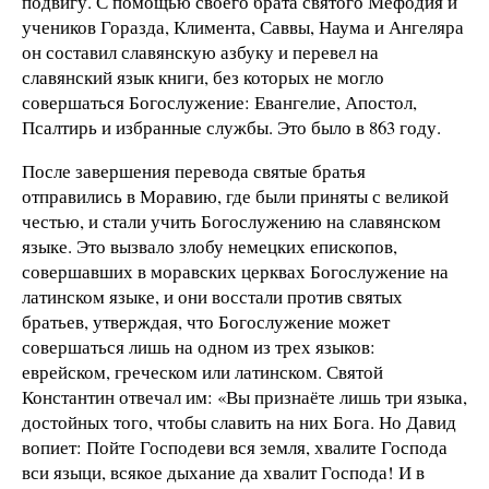
подвигу. С помощью своего брата святого Мефодия и
учеников Горазда, Климента, Саввы, Наума и Ангеляра
он составил славянскую азбуку и перевел на
славянский язык книги, без которых не могло
совершаться Богослужение: Евангелие, Апостол,
Псалтирь и избранные службы. Это было в 863 году.
После завершения перевода святые братья
отправились в Моравию, где были приняты с великой
честью, и стали учить Богослужению на славянском
языке. Это вызвало злобу немецких епископов,
совершавших в моравских церквах Богослужение на
латинском языке, и они восстали против святых
братьев, утверждая, что Богослужение может
совершаться лишь на одном из трех языков:
еврейском, греческом или латинском. Святой
Константин отвечал им: «Вы признаёте лишь три языка,
достойных того, чтобы славить на них Бога. Но Давид
вопиет: Пойте Господеви вся земля, хвалите Господа
вси языци, всякое дыхание да хвалит Господа! И в