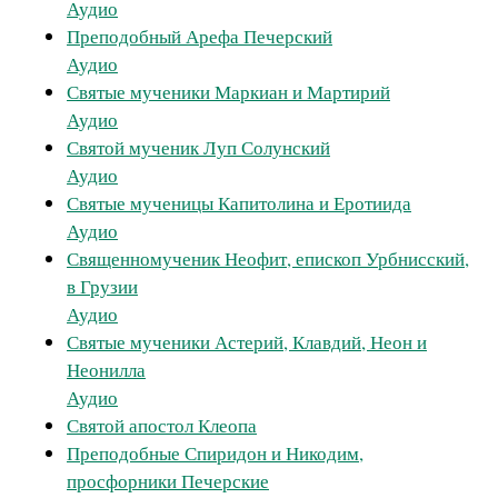
Аудио
Преподобный Арефа Печерский
Аудио
Святые мученики Маркиан и Мартирий
Аудио
Святой мученик Луп Солунский
Аудио
Святые мученицы Капитолина и Еротиида
Аудио
Священномученик Неофит, епископ Урбнисский,
в Грузии
Аудио
Святые мученики Астерий, Клавдий, Неон и
Неонилла
Аудио
Святой апостол Клеопа
Преподобные Спиридон и Никодим,
просфорники Печерские