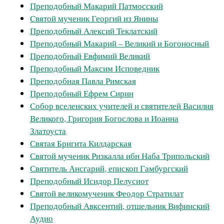
Преподобный Макарий Патмосский
Cвятой мученик Георгий из Янины
Преподобный Алексий Теклатский
Преподобный Макарий – Великий и Богоносный
Преподобный Евфимий Великий
Преподобный Максим Исповедник
Преподобная Павла Римская
Преподобный Ефрем Сирин
Собор вселенских учителей и святителей Василия
Великого, Григория Богослова и Иоанна
Златоуста
Святая Бригита Килдарская
Святой мученик Ризкалла ибн Наба Трипольский
Святитель Ансгарий, епископ Гамбургский
Преподобный Исидор Пелусиот
Святой великомученик Феодор Стратилат
Преподобный Авксентий, отшельник Вифинский
Аудио