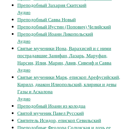
Преподобный Захария Скитский
Аудио
Преподобный Савва Новый
Преподобный Иустин (Попович) Челийский
Преподобный Иоанн Ликопольский
Аудио
Святые мученики Иона, Варахисий и с ними
пострадавшие Занифан, Лазарь, Маруфан,
Нарсин, Илия, Марин, Авив, Сивеиф и Савва
Аудио
Святые мученики Марк, епископ Арефусийский,
Кирилл, диакон Илиопольский, клирики и девы
Газы и Аскалона
Аудио
Преподобный Иоанн из колодца
Святой мученик Павел Русский
Святитель Исидор, епископ Севильский
Преподобные Феодора Солунская и дочь ее