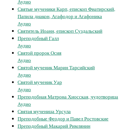
Аудио
Святые мученики Карп, епископ Фиатирский,
Папила диакон, Агафодор и Агафоника
Аудио
Святитель Иоанн, епископ Суздальский
Преподобный Галл
Аудио
Святой пророк Осия
Аудио
Святой мученик Марин Тарсийский
Аудио
Святой мученик Уар
Аудио
Преподобная Матрона Хиосская, чудотворица
Аудио
Святая мученица Урсула
Преподобные Феодор и Павел Ростовские
Преподобный Макарий Римлянин