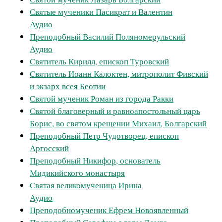
Святые мученики Пасикрат и Валентин
Аудио
Преподобный Василий Поляномерульский
Аудио
Святитель Кирилл, епископ Туровский
Cвятитель Иоанн Калоктен, митрополит Фивский
и экзарх всея Беотии
Святой мученик Роман из города Ракки
Святой благоверный и равноапостольный царь
Борис, во святом крещении Михаил, Болгарский
Преподобный Петр Чудотворец, епископ
Аргосский
Преподобный Никифор, основатель
Мидикийского монастыря
Святая великомученица Ирина
Аудио
Преподобномученик Ефрем Новоявленный