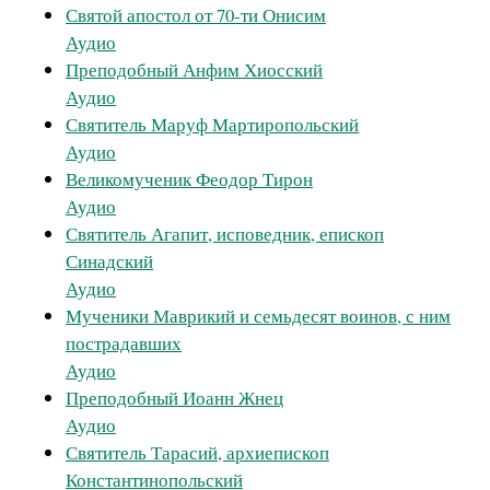
Святой апостол от 70-ти Онисим
Аудио
Преподобный Анфим Хиосский
Аудио
Святитель Маруф Мартиропольский
Аудио
Великомученик Феодор Тирон
Аудио
Святитель Агапит, исповедник, епископ
Синадский
Аудио
Мученики Маврикий и семьдесят воинов, с ним
пострадавших
Аудио
Преподобный Иоанн Жнец
Аудио
Святитель Тарасий, архиепископ
Константинопольский