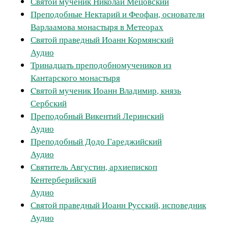
Святой мученик Николай Мецовский
Преподобные Нектарий и Феофан, основатели
Варлаамова монастыря в Метеорах
Святой праведный Иоанн Кормянский
Аудио
Тринадцать преподобномучеников из
Кантарского монастыря
Cвятой мученик Иоанн Владимир, князь
Сербский
Преподобный Викентий Леринский
Аудио
Преподобный Додо Гареджийский
Аудио
Святитель Августин, архиепископ
Кентерберийский
Аудио
Святой праведный Иоанн Русский, исповедник
Аудио