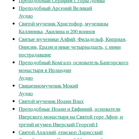
Преподобный Серафим с горы Домва
Преподобный Арсений Великий
Аудио
Святой мученик Христофор, мученицы
Каллиника, Акилина и 200 воинов
Святые мученики Алфий, Филадельф, Киприан,
Онисим, Еразм и иные четырнадцать, с ними
пострадавшие
Преподобный Комгалл, основатель Бангорского
монастыря в Ирландии
Аудио
Священномученик Мокий
Аудио
Святой мученик Иоанн Влах
Преподобные Иоанн и Евфимий, основатели
Иверского монастыря на Святой горе Афон, и
третий игумен Иверский Георгий I
Святой Ахиллий, епископ Ларисский