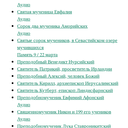
Аудио
Святая мученица Евфалия
Аудио
Сорок два мученика Аморийских
Аудио
Святые сорок мучеников, в Севастийском озере
мучившихся
Память 9 / 22 марта
Преподобный Венедикт Нурсийский
Святитель Патрикий, просветитель Ирландии
Преподобный Алексий, человек Божий
Святитель Кирилл, архиепископ Иерусалимский
Святитель Кутберт, епископ Линдисфарнский
Преподобномученик Евфимий Афонский
Аудио
Священномученик Никон и 199 его учеников
Аудио
Преподобномученик Лука Ставроникитский