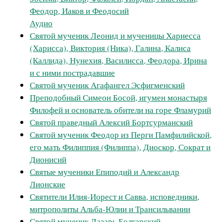
Феодор, Иаков и Феодосий
Аудио
Святой мученик Леонид и мученицы Хариесса
(Харисса), Виктория (Ника), Галина, Калиса
(Каллида), Нунехия, Василисса, Феодора, Ирина
и с ними пострадавшие
Святой мученик Агафангел Эсфигменский
Преподобный Симеон Босой, игумен монастыря
Филофей и основатель обители на горе Фламурий
Святой праведный Алексий Бортсурманский
Святой мученик Феодор из Перги Памфилийской,
его мать Филиппия (Филиппа), Диоскор, Сократ и
Дионисий
Святые мученики Епиподий и Александр
Лионские
Святители Илия-Иорест и Савва, исповедники,
митрополиты Альба-Юлии и Трансильвании
Святой мученик Лазарь Болгарский