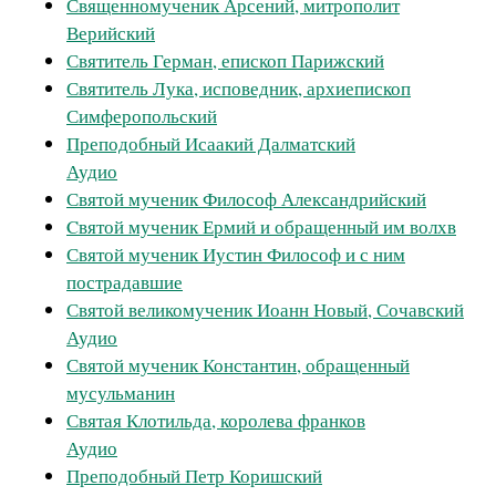
Священномученик Арсений, митрополит
Верийский
Святитель Герман, епископ Парижский
Святитель Лука, исповедник, архиепископ
Симферопольский
Преподобный Исаакий Далматский
Аудио
Святой мученик Философ Александрийский
Cвятой мученик Ермий и обращенный им волхв
Святой мученик Иустин Философ и с ним
пострадавшие
Святой великомученик Иоанн Новый, Сочавский
Аудио
Святой мученик Константин, обращенный
мусульманин
Святая Клотильда, королева франков
Аудио
Преподобный Петр Коришский