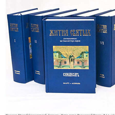
Иеромонах Макарий Симонопетрский. Синаксарь: Жития святых Православной Церкви : В 6 т. / Ада