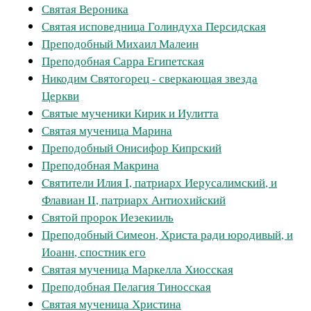
Святая Вероника
Святая исповедница Голиндуха Персидская
Преподобный Михаил Малеин
Преподобная Сарра Египетская
Никодим Святогорец - сверкающая звезда
Церкви
Святые мученики Кирик и Иулитта
Святая мученица Марина
Преподобный Онисифор Кипрский
Преподобная Макрина
Cвятители Илия I, патриарх Иерусалимский, и
Флавиан II, патриарх Антиохийский
Святой пророк Иезекииль
Преподобный Симеон, Христа ради юродивый, и
Иоанн, спостник его
Святая мученица Маркелла Хиосская
Преподобная Пелагия Тиносская
Святая мученица Христина