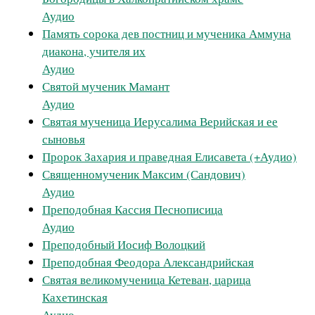
Аудио
Память сорока дев постниц и мученика Аммуна
диакона, учителя их
Аудио
Святой мученик Мамант
Аудио
Святая мученица Иерусалима Верийская и ее
сыновья
Пророк Захария и праведная Елисавета (+Аудио)
Священномученик Максим (Сандович)
Аудио
Преподобная Кассия Песнописица
Аудио
Преподобный Иосиф Волоцкий
Преподобная Феодора Александрийская
Святая великомученица Кетеван, царица
Кахетинская
Аудио