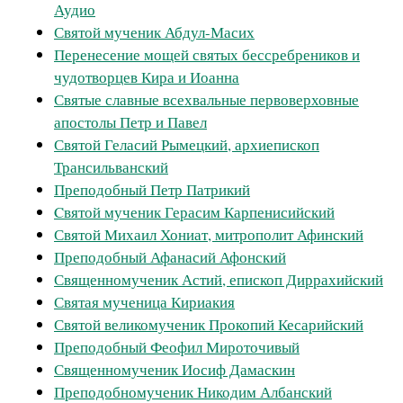
Аудио
Святой мученик Абдул-Масих
Перенесение мощей святых бессребреников и
чудотворцев Кира и Иоанна
Святые славные всехвальные первоверховные
апостолы Петр и Павел
Святой Геласий Рымецкий, архиепископ
Трансильванский
Преподобный Петр Патрикий
Cвятой мученик Герасим Карпенисийский
Святой Михаил Хониат, митрополит Афинский
Преподобный Афанасий Афонский
Священномученик Астий, епископ Диррахийский
Святая мученица Кириакия
Святой великомученик Прокопий Кесарийский
Преподобный Феофил Мироточивый
Священномученик Иосиф Дамаскин
Преподобномученик Никодим Албанский