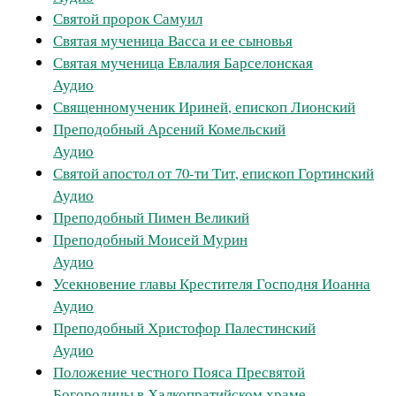
Святой пророк Самуил
Святая мученица Васса и ее сыновья
Святая мученица Евлалия Барселонская
Аудио
Священномученик Ириней, епископ Лионский
Преподобный Арсений Комельский
Аудио
Святой апостол от 70-ти Тит, епископ Гортинский
Аудио
Преподобный Пимен Великий
Преподобный Моисей Мурин
Аудио
Усекновение главы Крестителя Господня Иоанна
Аудио
Преподобный Христофор Палестинский
Аудио
Положение честного Пояса Пресвятой
Богородицы в Халкопратийском храме