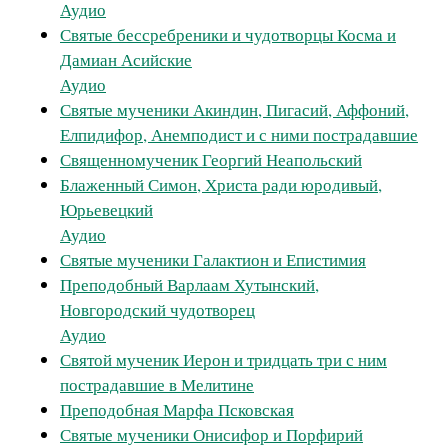
Аудио
Святые бессребреники и чудотворцы Косма и
Дамиан Асийские
Аудио
Святые мученики Акиндин, Пигасий, Аффоний,
Елпидифор, Анемподист и с ними пострадавшие
Священномученик Георгий Неапольский
Блаженный Симон, Христа ради юродивый,
Юрьевецкий
Аудио
Святые мученики Галактион и Епистимия
Преподобный Варлаам Хутынский,
Новгородский чудотворец
Аудио
Святой мученик Иерон и тридцать три с ним
пострадавшие в Мелитине
Преподобная Марфа Псковская
Святые мученики Онисифор и Порфирий