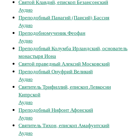
Святой Клавдий, епископ Безансонский
Аудио
Преподобный Панагий (Паисий) Бассия
Аудио
Преподобномученик Феофан
Аудио
Преподобный Колумба Ирландский, основатель
монастыря Иона
Святой праведный Алексий Московский
Преподобный Онуфрий Великий
Аудио
Святитель Трифиллий, епископ Левкосии
Кипрской
Аудио
Преподобный Нифонт Афонский
Аудио
Святитель Тихон, епископ Амафунтский
Аудио