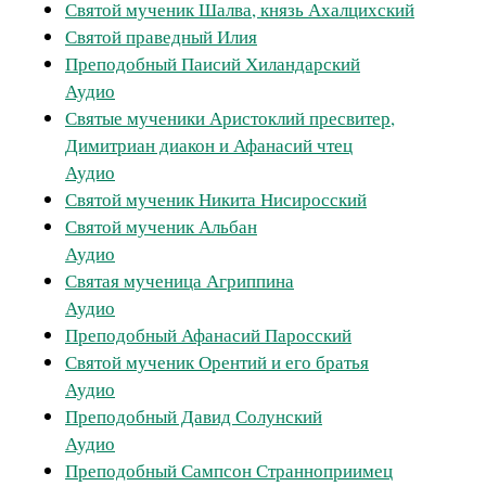
Святой мученик Шалва, князь Ахалцихский
Святой праведный Илия
Преподобный Паисий Хиландарский
Аудио
Святые мученики Аристоклий пресвитер,
Димитриан диакон и Афанасий чтец
Аудио
Святой мученик Никита Нисиросский
Святой мученик Альбан
Аудио
Святая мученица Агриппина
Аудио
Преподобный Афанасий Паросский
Святой мученик Орентий и его братья
Аудио
Преподобный Давид Солунский
Аудио
Преподобный Сампсон Странноприимец