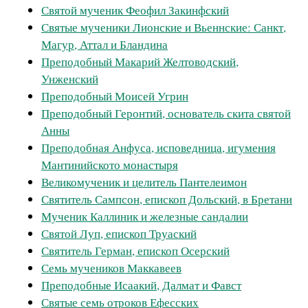
Святой мученик Феофил Закинфский
Святые мученики Лионские и Вьеннские: Санкт,
Магур, Аттал и Бландина
Преподобный Макарий Желтоводский,
Унженский
Преподобный Моисей Угрин
Преподобный Геронтий, основатель скита святой
Анны
Преподобная Анфуса, исповедница, игумения
Мантинийското монастыря
Великомученик и целитель Пантелеимон
Святитель Сампсон, епископ Дольский, в Бретани
Мученик Каллиник и железные сандалии
Святой Луп, епископ Труаский
Святитель Герман, епископ Осерский
Семь мучеников Маккавеев
Преподобные Исаакий, Далмат и Фавст
Святые семь отроков Ефесских