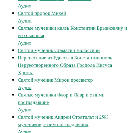
Аудио
Святой пророк Михей
Аудио
Святые мученики князь Константин Брынковяну и
его сыновья
Аудио
Святой мученик Стаматий Волосский
Перенесение из Едессы в Константинополь
Нерукотворенного Образа Господа Иисуса
Христа
Святой мученик Мирон пресвитер
Аудио
Cвятые мученики Флор и Лавр и с ними
пострадавшие
Аудио
Cвятой мученик Андрей Стратилат и 2593
мучеников, с ним пострадавших
Аудио