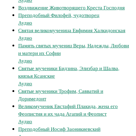
Воздвижение Животворящего Креста Господня
Преподобный Филофей, чудотворец
Аудио
Святая великомученица Евфимия Халкидонская
Аудио
Память святых мучениц Веры, Надежды, Любови
и матери их Софии
Аудио
Святые мученики Бидзина, Элизбар и Шалва,
князья Ксанские
Аудио
Святые мученики Трофим, Савватий и
Доримедонт
Великомученик Евстафий Плакида, жена его
Феопистия и их чада Агапий и Феопист
Аудио
Преподобный Иосиф Заоникиевский