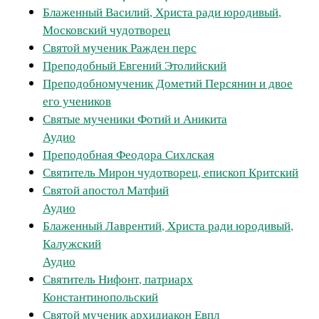
Блаженный Василий, Христа ради юродивый,
Московский чудотворец
Святой мученик Ражден перс
Преподобный Евгений Этолийский
Преподобномученик Дометий Персянин и двое
его учеников
Святые мученики Фотий и Аникита
Аудио
Преподобная Феодора Сихлская
Святитель Мирон чудотворец, епископ Критский
Святой апостол Матфий
Аудио
Блаженный Лаврентий, Христа ради юродивый,
Калужский
Аудио
Святитель Нифонт, патриарх
Константинопольский
Святой мученик архидиакон Евпл