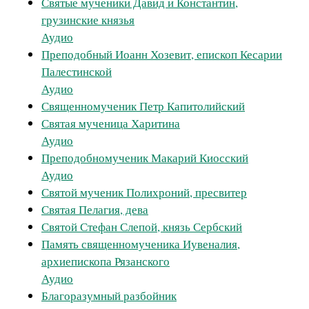
Святые мученики Давид и Константин,
грузинские князья
Аудио
Преподобный Иоанн Хозевит, епископ Кесарии
Палестинской
Аудио
Священномученик Петр Капитолийский
Святая мученица Харитина
Аудио
Преподобномученик Макарий Киосский
Аудио
Святой мученик Полихроний, пресвитер
Святая Пелагия, дева
Святой Стефан Слепой, князь Сербский
Память священномученика Иувеналия,
архиепископа Рязанского
Аудио
Благоразумный разбойник