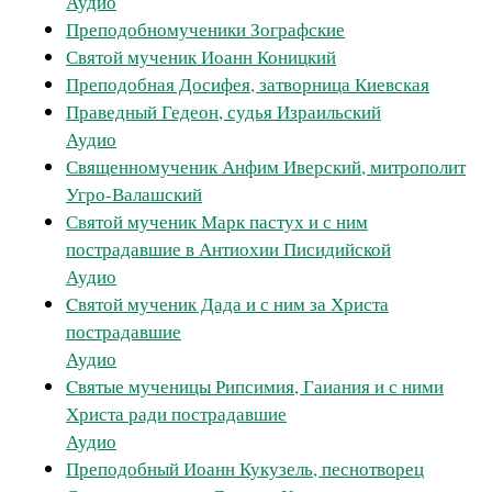
Аудио
Преподобномученики Зографские
Святой мученик Иоанн Коницкий
Преподобная Досифея, затворница Киевская
Праведный Гедеон, судья Израильский
Аудио
Священномученик Анфим Иверский, митрополит
Угро-Валашский
Святой мученик Марк пастух и с ним
пострадавшие в Антиохии Писидийской
Аудио
Cвятой мученик Дада и с ним за Христа
пострадавшие
Аудио
Cвятые мученицы Рипсимия, Гаиания и с ними
Христа ради пострадавшие
Аудио
Преподобный Иоанн Кукузель, песнотворец