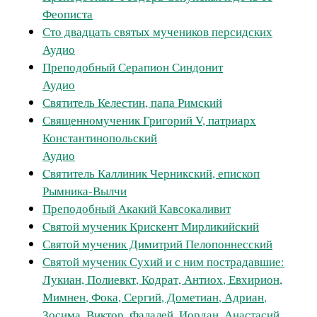
Феописта
Сто двадцать святых мучеников персидских
Аудио
Преподобный Серапион Синдонит
Аудио
Святитель Келестин, папа Римский
Священномученик Григорий V, патриарх
Константинопольский
Аудио
Cвятитель Каллиник Черникский, епископ
Рымника-Вылчи
Преподобный Акакий Кавсокаливит
Cвятой мученик Крискент Мирликийский
Святой мученик Димитрий Пелопоннесский
Святой мученик Сухий и с ним пострадавшие:
Лукиан, Полиевкт, Кодрат, Антиох, Евхирион,
Мимнен, Фока, Сергий, Дометиан, Адриан,
Зосима, Виктор, Фалалей, Иордан, Анастасий,