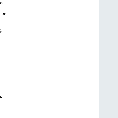
е.
ной
ой
к