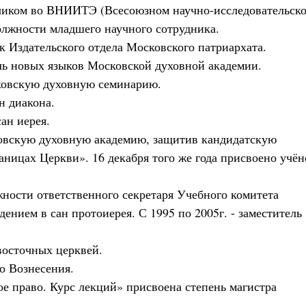
одчиком во ВНИИТЭ (Всесоюзном научно-исследовательск
олжности младшего научного сотрудника.
 Издательского отдела Московского патриархата.
ль новых языков
Московской духовной академии.
овскую духовную семинарию.
н диакона.
ан иерея.
ковскую духовную академию, защитив кандидатскую
аницах Церкви». 16 декабря того же года присвоено учён
жности ответственного секретаря Учебного комитета
ением в сан протоиерея. С 1995 по 2005г. - заместитель
восточных церквей.
о Вознесения.
ное право. Курс лекций» присвоена степень магистра