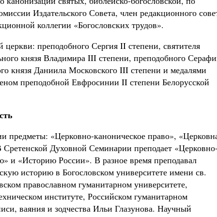
о канонизации святых, библейско-богословской, по
омиссии Издательского Совета, член редакционного сове
кционной коллегии «Богословских трудов».
 церкви: преподобного Сергия II степени, святителя
ьного князя Владимира III степени, преподобного Сераф
ого князя Даниила Московского III степени и медалями
деном преподобной Евфросинии II степени Белорусской
сть
ии предметы: «Церковно-каноническое право», «Церковн
В Сретенской Духовной Семинарии преподает «Церковно
ю» и «Историю России». В разное время преподавал
скую историю в Богословском университете имени св.
вском православном гуманитарном университете,
ехническом институте, Российском гуманитарном
иси, ваяния и зодчества Ильи Глазунова. Научный