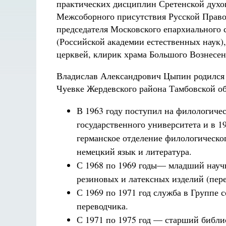
практических дисциплин Сретенской духо
Межсоборного присутствия Русской Право
председателя Московского епархиального 
(Российской академии естественных наук)
церквей, клирик храма Большого Вознесени
Вл
адислав Александрович Цыпин родился 2
Чуевке Жердевского района Тамбовской об
В 1963 году поступил на филологиче
государственного университета
и в 1
германское отделение филологическо
немецкий язык и литература.
С 1968 по 1969 годы— младший науч
резиновых и латексных изделий (пер
С 1969 по 1971 год служба в Группе 
переводчика.
С 1971 по 1975 год — старший библио