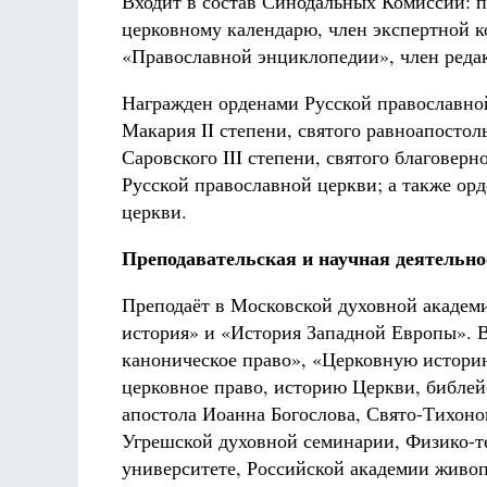
Входит в состав Синодальных Комиссий: п
церковному календарю, член экспертной к
«Православной энциклопедии», член реда
Награжден орденами Русской православной
Макария II степени, святого равноапостол
Саровского III степени, святого благоверн
Русской православной церкви; а также ор
церкви.
Преподавательская и научная деятельно
Преподаёт в Московской духовной академ
история» и «История Западной Европы». 
каноническое право», «Церковную истори
церковное право, историю Церкви, библей
апостола Иоанна Богослова, Свято-Тихоно
Угрешской духовной семинарии, Физико-т
университете, Российской академии живоп