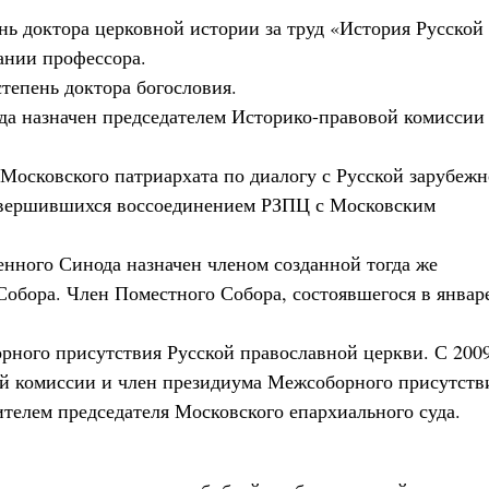
ень доктора церковной истории за труд «История Русской
ании профессора.
степень доктора богословия.
а назначен председателем Историко-правовой комиссии
осковского патриархата по диалогу с Русской зарубеж
завершившихся воссоединением РЗПЦ с Московским
енного Синода назначен членом созданной тогда же
Собора. Член Поместного Собора, состоявшегося в январ
рного присутствия Русской православной церкви. С 200
ой комиссии и член президиума Межсоборного присутств
тителем председателя Московского епархиального суда.