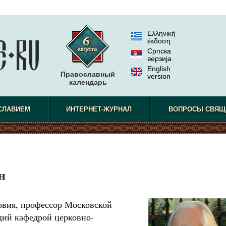
Ελληνική
έκδοση
Српска
верзиjа
English
Православный
version
календарь
СЛАВИЕМ
ИНТЕРНЕТ-ЖУРНАЛ
ВОПРОСЫ СВЯЩ
н
овия, профессор Московской
ий кафедрой церковно-