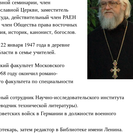
вной семинарии, член
славной Церкви, заместитель
суда, действительный член РАЕН
, член Общества права восточных
я, историк, канонист, богослов.
2 января 1947 года в деревне
ласти в семье учителей.
ский факультет Московского
968 году окончил романо-
го факультета по специальности
ный сотрудник Научно-исследовательского института
еводчик технической литературы).
советских войск в Германии в должности военного
текарь, затем редактор в Библиотеке имени Ленина.