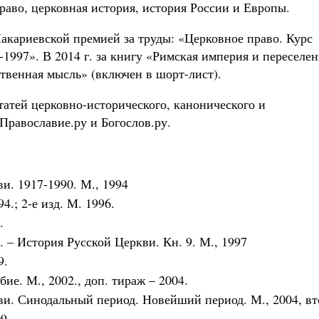
раво, церковная история, история России и Европы.
Макариевской премией за труды: «Церковное право. Курс
1997». В 2014 г. за книгу «Римская империя и переселе
венная мысль» (включен в шорт-лист).
статей церковно-исторического, канонического и
Православие.ру и Богослов.ру.
и. 1917-1990. М., 1994
.; 2-е изд. М. 1996.
.
. – История Русской Церкви. Кн. 9. М., 1997
9.
ие. М., 2002., доп. тираж – 2004.
и. Синодальный период. Новейший период. М., 2004, вт
9.