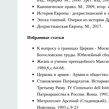
Каноническое право. М., 2009, втор. и
История Европы : дохристианской и х
Эпоха гонений. Очерки из истории Д
Дохристианская Европа. М., 2017.
Избранные статьи
К вопросу о границах Церкви - Моск
Богословские труды. Юбилейный сбор
Жизнь и учение преподобного Максима
1989,6,с.64-68.
Церковь и армия.- Армия и общество.
Cтановление Патриархатов. Историко-
Третьему Риму. IV Centenario dell Isti
Патриаршества в России. Roma. 1991.
Митрополит Арсений (Стадницкий), а
Новгород, 1993,с.9-23